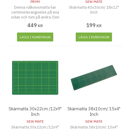
PRYM
SEW MATE
Denna rullknivsmatta har
Skärmatta 43x30cm/ 18x12"
centimeterangivelse på ena
Inch
sidan och tum på andra. Den
används som underlag när
449
199
KR
KR
man skär i tyger med rullkniv.
Mattan är mjuk så att den inte
skadar knivbladet men ändå
LÄGG I KUNDVAGN
LÄGG I KUNDVAGN
såpass fast att skär inte går
för djupt och skyddar därmed
även arbetsytan.
Skärmatta 30x22cm /12x9"
Skärmatta 38x10cm/ 15x4"
Inch
Inch
SEW MATE
SEW MATE
Skärmatta 30x22cm /12x9"
Skärmatta 38x10cm/ 15x4"