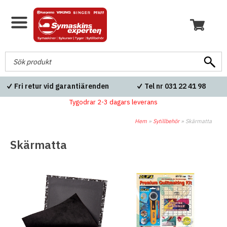
Fri retur vid garantiärenden
Tel nr 031 22 41 98
Tygodrar 2-3 dagars leverans
Hem
»
Sytillbehör
»
Skärmatta
Skärmatta