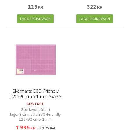
125
322
KR
KR
LÄGG I KUNDVAGN
LÄGG I KUNDVAGN
Skärmatta ECO-Friendly
120x90 cm x 1 mm 24x36
inch
SEW MATE
Storfavorit åter i
lager.Skärmatta ECO-Friendly
120x90 cm x 1 mm.
1 995
2 195
KR
KR