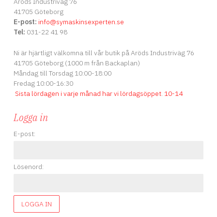
Aröds Industriväg 76
41705 Göteborg
E-post:
info
@symaskinsexperten.se
Tel:
031-22 41 98
Ni är hjärtligt välkomna till vår butik på Aröds Industriväg 76
41705 Göteborg (1000 m från Backaplan)
Måndag till Torsdag 10:00-18:00
Fredag 10:00-16:30
Sista lördagen i varje månad har vi lördagsöppet
.
10-14
Logga in
E-post:
Lösenord:
LOGGA IN