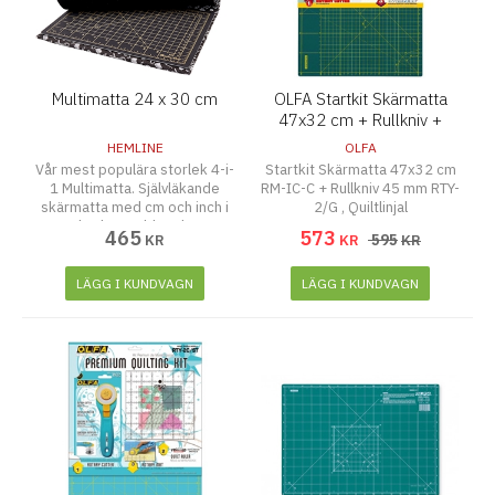
Multimatta 24 x 30 cm
OLFA Startkit Skärmatta
47x32 cm + Rullkniv +
Quiltlinjal
HEMLINE
OLFA
Vår mest populära storlek 4-i-
Startkit Skärmatta 47x32 cm
1 Multimatta. Självläkande
RM-IC-C + Rullkniv 45 mm RTY-
skärmatta med cm och inch i
2/G , Quiltlinjal
lättläst guldtryck.
465
573
595
KR
KR
KR
LÄGG I KUNDVAGN
LÄGG I KUNDVAGN