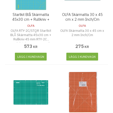
Startkit Blå Skärmatta
OLFA Skärmatta 30 x 45
45x30 cm + Rullkniv +
cm x 2 mm Inch/Cm
Quiltlinjal
OLFA
OLFA
OLFA RTY-2C/STQR Startkit
OLFA Skärmatta 30 x 45 cm x
BLÅ Skärmatta 45x30 cm +
2 mm Inch/Cm
Rullkniv 45 mm RTY-2C ,
Quiltlinjal QR-6S 6,5x6,5"
573
275
KR
KR
LÄGG I KUNDVAGN
LÄGG I KUNDVAGN