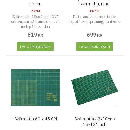
serien
skärmatta, rund
PRYM
PRYM
Skärmatta 45x60 cm LOVE
Roterande skärmatta för
serien, cm på framsidan och
lapptäcke, quiltning, hantverk
inch på baksidan
619
699
KR
KR
LÄGG I KUNDVAGN
LÄGG I KUNDVAGN
Skärmatta 60 x 45 CM
Skärmatta 43x30cm/
18x12" Inch