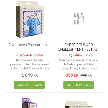
Coverstitch Pressarfotskit
AMBER AIR S|400
EMBELISHMENT FEET KIT
HUSQVARNA VIKING
HUSQVARNA VIKING
Innehåller följande
Den här satsen innehåller 6
pressarfötter: Transparent
tillbehör, perfekt för
täcksömsfot Pressarfot för
utsmyckning, klädsömnad,
enkel kant Vik- och
heminredning med mera.
1 049
859
995
KR
KR
KR
kantsömsfot Pressarfot för
hällor och band Passpoalfot
med guide
LÄGG I KUNDVAGN
LÄGG I KUNDVAGN