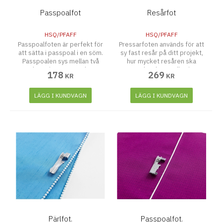
Passpoalfot
Resårfot
HSQ/PFAFF
HSQ/PFAFF
Passpoalfoten är perfekt för
Pressarfoten används för att
att sätta i passpoal i en söm.
sy fast resår på ditt projekt,
Passpoalen sys mellan två
hur mycket resåren ska
tyglager i ett steg och en
sträckas kan ställas in.
178
269
KR
KR
skåra under foten guidar
perfekt.
LÄGG I KUNDVAGN
LÄGG I KUNDVAGN
Pärlfot.
Passpoalfot.