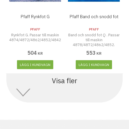
Pfaff Rynkfot G
Pfaff Band och snodd fot
PFAFF
PFAFF
Rynkfot G. Passar till maskin
Band och snodd fot Q . Passar
4874/4872/4862/4852/4842
till maskin
4878/4872/4862/4852.
504
553
KR
KR
LÄGG I KUNDVAGN
LÄGG I KUNDVAGN
Visa fler