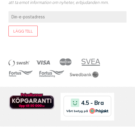
att ta emot information om nyheter, erbjudanden mm.
LÄGG TILL