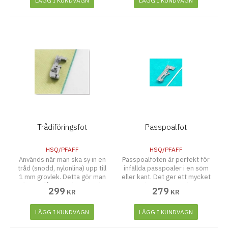
LÄGG I KUNDVAGN
LÄGG I KUNDVAGN
Trådiföringsfot
Passpoalfot
HSQ/PFAFF
HSQ/PFAFF
Används när man ska sy in en
Passpoalfoten är perfekt för
tråd (snodd, nylonlina) upp till
infällda passpoaler i en söm
1 mm grovlek. Detta gör man
eller kant. Det ger ett mycket
för att få en markerad och
arbetat utseende.
299
279
KR
KR
förstärkt fåll (t.ex. på
brudklänningar och gardiner).
LÄGG I KUNDVAGN
LÄGG I KUNDVAGN