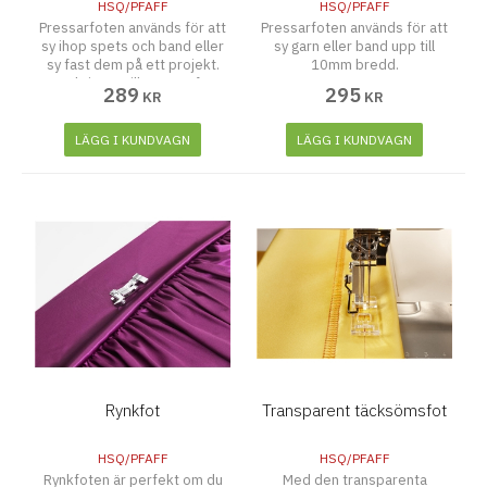
HSQ/PFAFF
HSQ/PFAFF
Pressarfoten används för att
Pressarfoten används för att
sy ihop spets och band eller
sy garn eller band upp till
sy fast dem på ett projekt.
10mm bredd.
Instruktioner till pressarfoten
289
295
KR
KR
finns i förpackningen
LÄGG I KUNDVAGN
LÄGG I KUNDVAGN
Rynkfot
Transparent täcksömsfot
HSQ/PFAFF
HSQ/PFAFF
Rynkfoten är perfekt om du
Med den transparenta