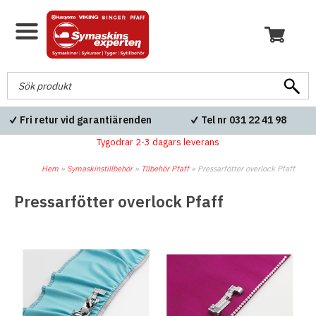
 leveranser
Fri retur vid garantiärenden
Tel nr 031
Tygodrar 2-3 dagars leverans
Hem
»
Symaskinstillbehör
»
Tllbehör Pfaff
»
Pressarfötter overlock Pfaff
Pressarfötter overlock Pfaff