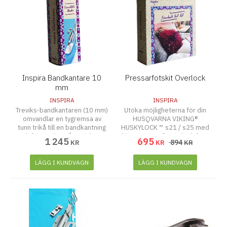
Inspira Bandkantare 10
Pressarfotskit Overlock
mm
INSPIRA
INSPIRA
Treviks-bandkantaren (10 mm)
Utöka möjligheterna för din
omvandlar en tygremsa av
HUSQVARNA VIKING®
tunn trikå till en bandkantning
HUSKYLOCK ™ s21 / s25 med
och fäster den på projektets
kitet INSPIRA® Overlock feet
1 245
695
894
KR
KR
KR
kanter i ett steg.
kit.
LÄGG I KUNDVAGN
LÄGG I KUNDVAGN