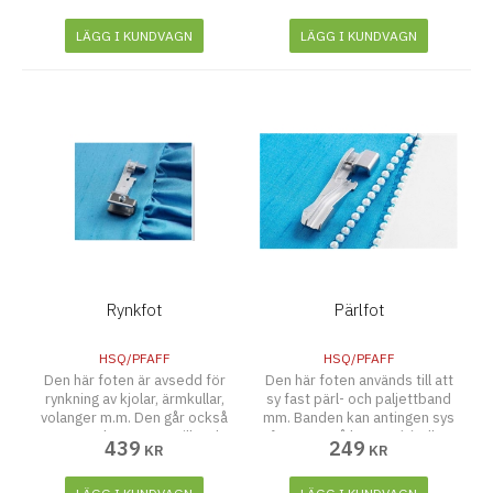
steg.
LÄGG I KUNDVAGN
LÄGG I KUNDVAGN
Rynkfot
Pärlfot
HSQ/PFAFF
HSQ/PFAFF
Den här foten är avsedd för
Den här foten används till att
rynkning av kjolar, ärmkullar,
sy fast pärl- och paljettband
volanger m.m. Den går också
mm. Banden kan antingen sys
att använda, när man vill rynka
fast ovanpå kanten (A) eller
439
249
KR
KR
och sy fast det rynkade i ett
utanför kanten (B).
enda moment.