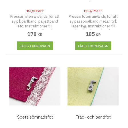
HSQ/PFAFF
HSQ/PFAFF
Pressarfoten används för att
Pressarfoten används för att
sy på pärlband, paljettband
sy passpoalband mellan två
etc. Instruktioner till
lager tyg. Instruktioner till
pressarfoten finns i
pressarfoten finns i
178
185
KR
KR
förpackningen.
förpackningen.
LÄGG I KUNDVAGN
LÄGG I KUNDVAGN
Spetsisömnadsfot
Tråd- och bandfot