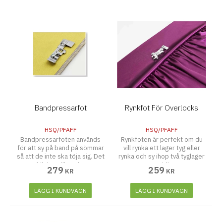
Bandpressarfot
Rynkfot För Overlocks
HSQ/PFAFF
HSQ/PFAFF
Bandpressarfoten används
Rynkfoten är perfekt om du
för att sy på band på sömmar
vill rynka ett lager tyg eller
så att de inte ska töja sig. Det
rynka och sy ihop två tyglager
är särskilt bra till axelsömmar.
samtidigt.
279
259
KR
KR
Med den här pressarfoten kan
du förstärka och sy sömmarna
i ett enda steg.
LÄGG I KUNDVAGN
LÄGG I KUNDVAGN