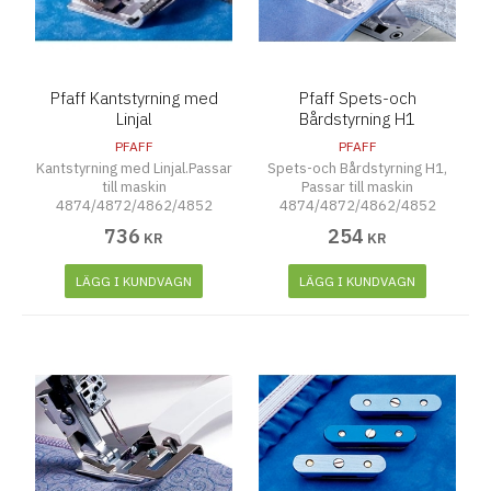
Pfaff Kantstyrning med
Pfaff Spets-och
Linjal
Bårdstyrning H1
PFAFF
PFAFF
Kantstyrning med Linjal.Passar
Spets-och Bårdstyrning H1,
till maskin
Passar till maskin
4874/4872/4862/4852
4874/4872/4862/4852
736
254
KR
KR
LÄGG I KUNDVAGN
LÄGG I KUNDVAGN