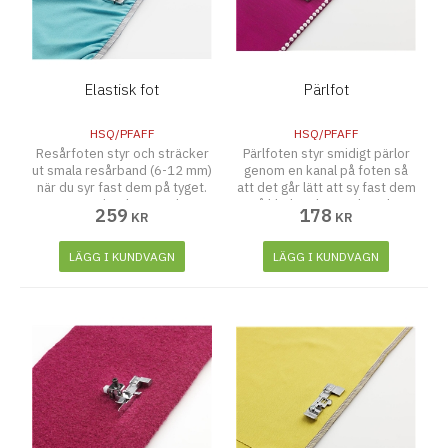
Elastisk fot
Pärlfot
HSQ/PFAFF
HSQ/PFAFF
Resårfoten styr och sträcker
Pärlfoten styr smidigt pärlor
ut smala resårband (6-12 mm)
genom en kanal på foten så
när du syr fast dem på tyget.
att det går lätt att sy fast dem
Den är mycket bra när du syr
på klädesplagg och andra
259
178
KR
KR
träningskläder, underkläder
arbeten.
och annat som kräver infällda
resårband.
LÄGG I KUNDVAGN
LÄGG I KUNDVAGN