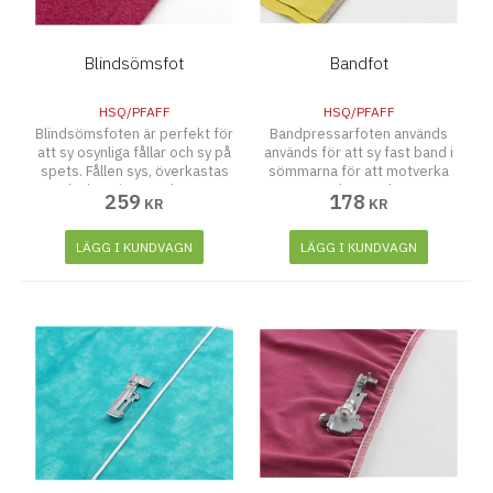
Blindsömsfot
Bandfot
HSQ/PFAFF
HSQ/PFAFF
Blindsömsfoten är perfekt för
Bandpressarfoten används
att sy osynliga fållar och sy på
används för att sy fast band i
spets. Fållen sys, överkastas
sömmarna för att motverka
och skärs i ett enda steg.
att de sträcks.
259
178
KR
KR
LÄGG I KUNDVAGN
LÄGG I KUNDVAGN