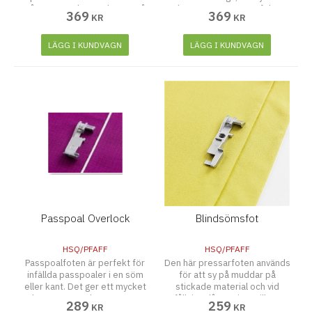
på tyget med en täcksöm. Då
kanten utgör en perfekt
369
369
KR
KR
skapas vackra dekorativa
avslutning på brudslöjor
kanter och effekter.
LÄGG I KUNDVAGN
LÄGG I KUNDVAGN
Passpoal Overlock
Blindsömsfot
HSQ/PFAFF
HSQ/PFAFF
Passpoalfoten är perfekt för
Den här pressarfoten används
infällda passpoaler i en söm
för att sy på muddar på
eller kant. Det ger ett mycket
stickade material och vid
arbetat utseende. Kanten sys
fållning då man inte vill att
289
259
KR
KR
mellan två tyglager i ett enda
sömmen ska synas.