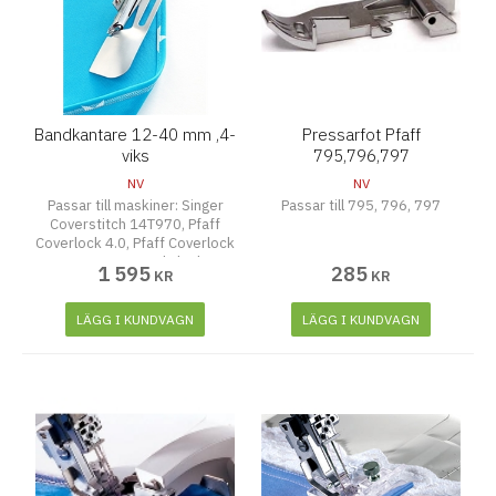
Bandkantare 12-40 mm ,4-
Pressarfot Pfaff
viks
795,796,797
NV
NV
Passar till maskiner: Singer
Passar till 795, 796, 797
Coverstitch 14T970, Pfaff
Coverlock 4.0, Pfaff Coverlock
3.0, Husqvarna Huskylock S25
1 595
285
KR
KR
och Husqvarna Huskylock
LÄGG I KUNDVAGN
LÄGG I KUNDVAGN