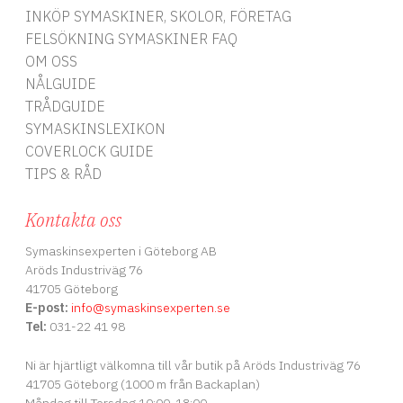
INKÖP SYMASKINER, SKOLOR, FÖRETAG
FELSÖKNING SYMASKINER FAQ
OM OSS
NÅLGUIDE
TRÅDGUIDE
SYMASKINSLEXIKON
COVERLOCK GUIDE
TIPS & RÅD
Kontakta oss
Symaskinsexperten i Göteborg AB
Aröds Industriväg 76
41705 Göteborg
E-post:
info
@symaskinsexperten.se
Tel:
031-22 41 98
Ni är hjärtligt välkomna till vår butik på Aröds Industriväg 76
41705 Göteborg (1000 m från Backaplan)