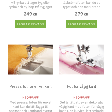
vill rynka ett lager tyg eller
täcksömsfoten kan du se
rynka och sy ihop två tyglager
tyget och den markerade
samtidigt.
linjen under foten medan du
249
279
KR
KR
syr.
LÄGG I KUNDVAGN
LÄGG I KUNDVAGN
Pressarfot för enkel kant
Fot för vågig kant
HSQ/PFAFF
HSQ/PFAFF
Med pressarfoten för enkel
Det är lätt att sy en dekorativ
kant kan du lätt lägga till
vågig kant med foten för vågig
spetsar och kantband överst
kant. Den kurviga, lätt rynkade