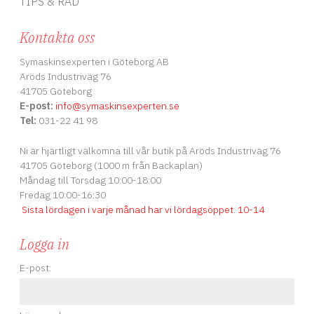
TIPS & RÅD
Kontakta oss
Symaskinsexperten i Göteborg AB
Aröds Industriväg 76
41705 Göteborg
E-post:
info
@symaskinsexperten.se
Tel:
031-22 41 98
Ni är hjärtligt välkomna till vår butik på Aröds Industriväg 76
41705 Göteborg (1000 m från Backaplan)
Måndag till Torsdag 10:00-18:00
Fredag 10:00-16:30
Sista lördagen i varje månad har vi lördagsöppet
.
10-14
Logga in
E-post: