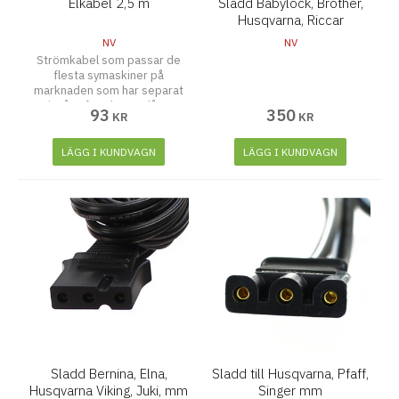
Elkabel 2,5 m
Sladd Babylock, Brother,
Husqvarna, Riccar
NV
NV
Strömkabel som passar de
flesta symaskiner på
marknaden som har separat
ingång för el 2,5 m lång
93
350
KR
KR
LÄGG I KUNDVAGN
LÄGG I KUNDVAGN
Sladd Bernina, Elna,
Sladd till Husqvarna, Pfaff,
Husqvarna Viking, Juki, mm
Singer mm