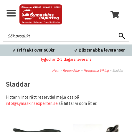
Fri frakt över 600kr
Blixtsnabba leveranser
Tygodrar 2-3 dagars leverans
Hem
»
Reservdelar
»
Husqvarna Viking
»
Sladdar
Sladdar
Hittar ni inte rätt reservdel mejla oss på
info@symaskinsexperten.se
så hittar vi dom åt er.