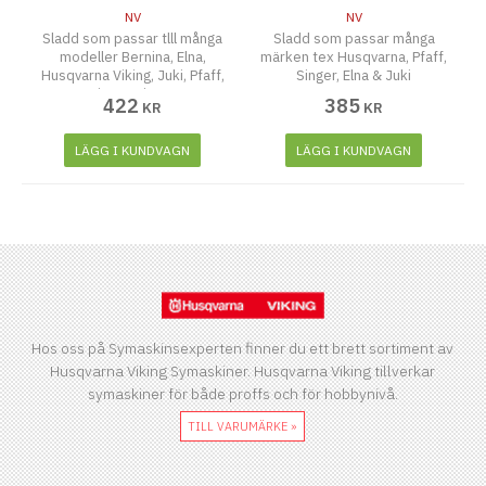
NV
NV
Sladd som passar tlll många
Sladd som passar många
modeller Bernina, Elna,
märken tex Husqvarna, Pfaff,
Husqvarna Viking, Juki, Pfaff,
Singer, Elna & Juki
Riccar, Singer
422
385
KR
KR
LÄGG I KUNDVAGN
LÄGG I KUNDVAGN
Hos oss på Symaskinsexperten finner du ett brett sortiment av
Husqvarna Viking Symaskiner. Husqvarna Viking tillverkar
symaskiner för både proffs och för hobbynivå.
TILL VARUMÄRKE »