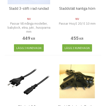
Sladd 3-stift i rad rundad
Sladdställ kantiga hörn
NV
NV
Passar till många modeller,
Passar Hsq E 20/ E 10 mm
babylock, elna, juki , husqvarna
mm
449
455
KR
KR
LÄGG I KUNDVAGN
LÄGG I KUNDVAGN