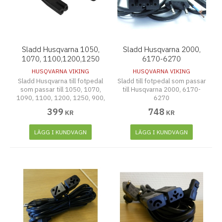
Sladd Husqvarna 1050,
Sladd Husqvarna 2000,
1070, 1100,1200,1250
6170-6270
HUSQVARNA VIKING
HUSQVARNA VIKING
Sladd Husqvarna till fotpedal
Sladd till fotpedal som passar
som passar till 1050, 1070,
till Husqvarna 2000, 6170-
1090, 1100, 1200, 1250, 900,
6270
399
748
KR
KR
LÄGG I KUNDVAGN
LÄGG I KUNDVAGN