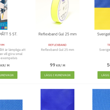
ÅTT 5 ST.
Reflexband Gul 25 mm
Sverig
RYM
REFLEXBAND
T
t är lämpliga att
Reflexband Gul 25 mm
Sverig
n vill göra smal
 exempelvis
ationer.
99
5
KR/ M
KR/ M
KUNDVAGN
LÄGG I KUNDVAGN
LÄGG