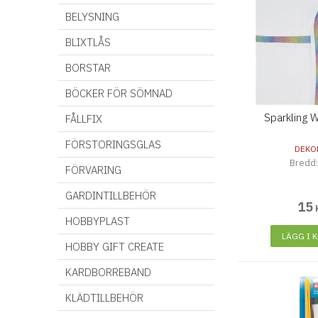
BELYSNING
BLIXTLÅS
BORSTAR
BÖCKER FÖR SÖMNAD
Sparkling 
FÅLLFIX
FÖRSTORINGSGLAS
DEKO
Bredd
FÖRVARING
GARDINTILLBEHÖR
15
HOBBYPLAST
LÄGG I 
HOBBY GIFT CREATE
KARDBORREBAND
KLÄDTILLBEHÖR