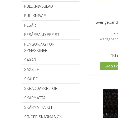
RULLKNIVSBLAD
RULLKNIVAR
Sverigeban
RESÅR
TRE
RESÅRBAND PER ST
Sverigeban
RENGÖRING FÖR
SYMASKINER
10
SAXAR
LÄGG I 
SAXSLIP
SKALPELL
SKRÄDDARKRITOR
SKÄRMATTA
SKÄRMATTA KIT
SINGER SKÄRMASKIN