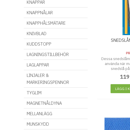
KNAPPAR
KNAPPNÅLAR
KNAPPHÅLSMÄTARE
KNIVBLAD
SNEDSLÅM
KUDDSTOPP
P
LAGNINGSTILLBEHÖR
Dessa snedslåmåt
använda när ma
LAGLAPPAR
snedslå på
applik
LINJALER &
119
MARKERINGSPENNOR
LÄGG I 
TYGLIM
MAGNETNÅLDYNA
MELLANLÄGG
MUNSKYDD