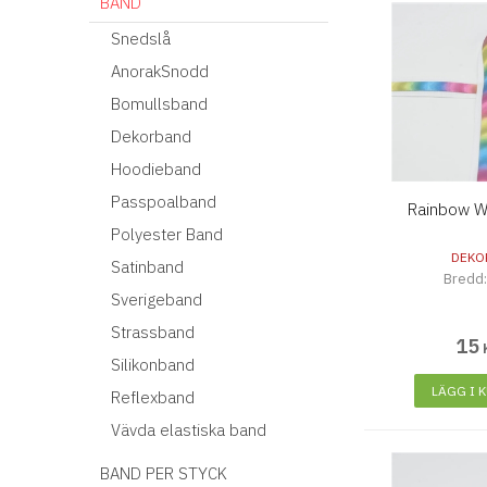
BAND
Snedslå
AnorakSnodd
Bomullsband
Dekorband
Hoodieband
Passpoalband
Rainbow W
Polyester Band
DEKO
Satinband
Bredd
Sverigeband
Strassband
15
Silikonband
LÄGG I 
Reflexband
Vävda elastiska band
BAND PER STYCK