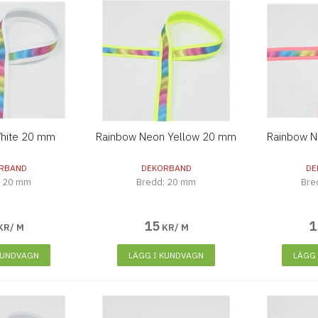
hite 20 mm
Rainbow Neon Yellow 20 mm
Rainbow N
RBAND
DEKORBAND
DE
: 20 mm
Bredd: 20 mm
Bre
15
1
KR/ M
KR/ M
KUNDVAGN
LÄGG I KUNDVAGN
LÄGG