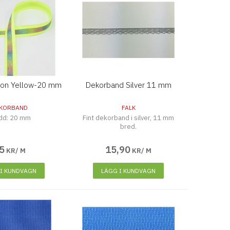
eon Yellow-20 mm
Dekorband Silver 11 mm
KORBAND
FALK
dd: 20 mm
Fint dekorband i silver, 11 mm
bred.
5
15
,
90
KR/ M
KR/ M
 I KUNDVAGN
LÄGG I KUNDVAGN