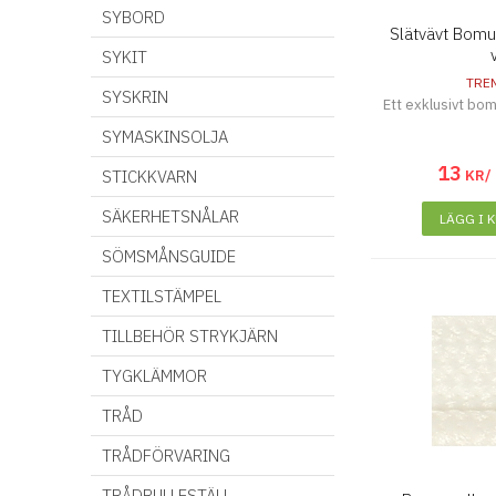
SYBORD
Slätvävt Bom
v
SYKIT
TRE
SYSKRIN
Ett exklusivt bom
SYMASKINSOLJA
13
STICKKVARN
KR/
SÄKERHETSNÅLAR
LÄGG I 
SÖMSMÅNSGUIDE
TEXTILSTÄMPEL
TILLBEHÖR STRYKJÄRN
TYGKLÄMMOR
TRÅD
TRÅDFÖRVARING
TRÅDRULLESTÄLL