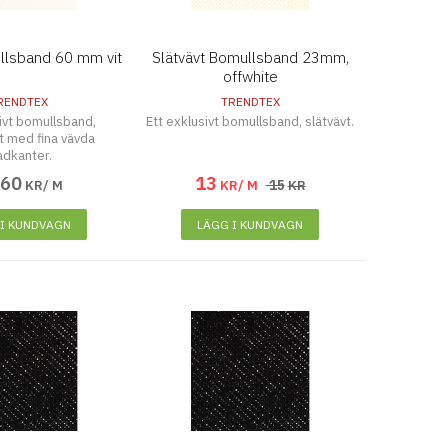
llsband 60 mm vit
Slätvävt Bomullsband 23mm,
offwhite
RENDTEX
TRENDTEX
sivt bomullsband,
Ett exklusivt bomullsband, slätvävt.
t med fina vävda
adkanter.
,
60
13
15
KR/ M
KR/ M
KR
 I KUNDVAGN
LÄGG I KUNDVAGN