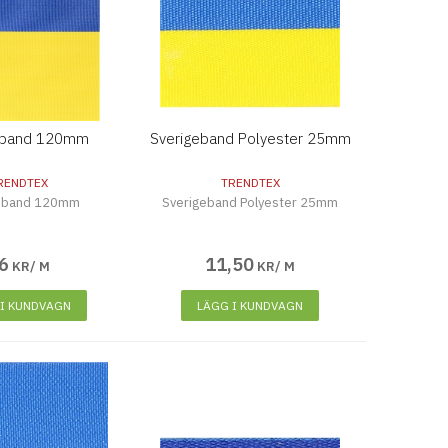
eband 120mm
Sverigeband Polyester 25mm
RENDTEX
TRENDTEX
eband 120mm
Sverigeband Polyester 25mm
6
11
,
50
KR/ M
KR/ M
 I KUNDVAGN
LÄGG I KUNDVAGN