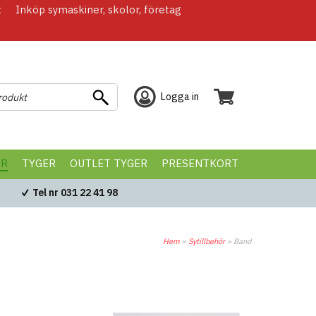
t
Inköp symaskiner, skolor, företag
Logga in
ÖR
TYGER
OUTLET TYGER
PRESENTKORT
Tel nr 031 22 41 98
Hem
»
Sytillbehör
»
Band