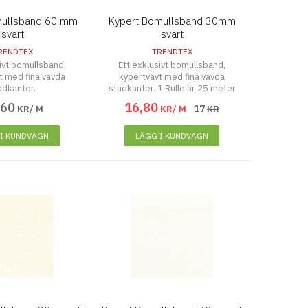
mullsband 60 mm
Kypert Bomullsband 30mm
svart
svart
RENDTEX
TRENDTEX
sivt bomullsband,
Ett exklusivt bomullsband,
t med fina vävda
kypertvävt med fina vävda
adkanter.
stadkanter. 1 Rulle är 25 meter
,
60
16
,
80
17
KR/ M
KR/ M
KR
 I KUNDVAGN
LÄGG I KUNDVAGN