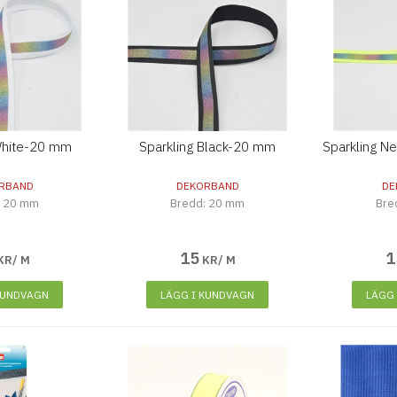
White-20 mm
Sparkling Black-20 mm
Sparkling N
RBAND
DEKORBAND
DE
: 20 mm
Bredd: 20 mm
Bre
15
1
KR/ M
KR/ M
KUNDVAGN
LÄGG I KUNDVAGN
LÄGG