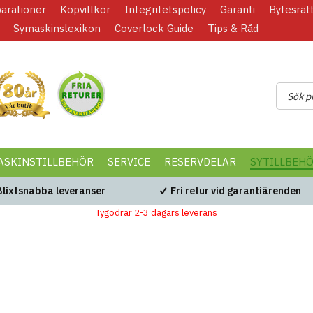
parationer
Köpvillkor
Integritetspolicy
Garanti
Bytesrät
Symaskinslexikon
Coverlock Guide
Tips & Råd
ASKINSTILLBEHÖR
SERVICE
RESERVDELAR
SYTILLBEH
Blixtsnabba leveranser
Fri retur vid garantiärenden
Tygodrar 2-3 dagars leverans