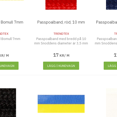
d Bomull 7mm
Passpoalband, röd, 10 mm
Passpoalba
NDTEX
TRENDTEX
T
d Bomull 7mm
Passpoalband med bredd på 10
Passpoalban
mm Snoddens diameter är 3,5 mm
mm Snoddens 
17
1
KR/ M
KR/ M
KUNDVAGN
LÄGG I KUNDVAGN
LÄGG