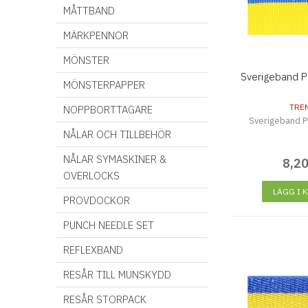
MÅTTBAND
MÄRKPENNOR
MÖNSTER
Sverigeband 
MÖNSTERPAPPER
TRE
NOPPBORTTAGARE
Sverigeband 
NÅLAR OCH TILLBEHÖR
NÅLAR SYMASKINER &
8
,
2
OVERLOCKS
LÄGG I 
PROVDOCKOR
PUNCH NEEDLE SET
REFLEXBAND
RESÅR TILL MUNSKYDD
RESÅR STORPACK