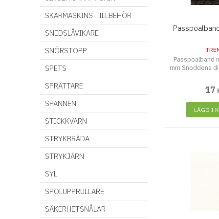
SKÄRMASKINS TILLBEHÖR
Passpoalband
SNEDSLÅVIKARE
SNÖRSTOPP
TRE
Passpoalband 
SPETS
mm Snoddens di
SPRÄTTARE
17
SPÄNNEN
LÄGG I 
STICKKVARN
STRYKBRÄDA
STRYKJÄRN
SYL
SPOLUPPRULLARE
SÄKERHETSNÅLAR