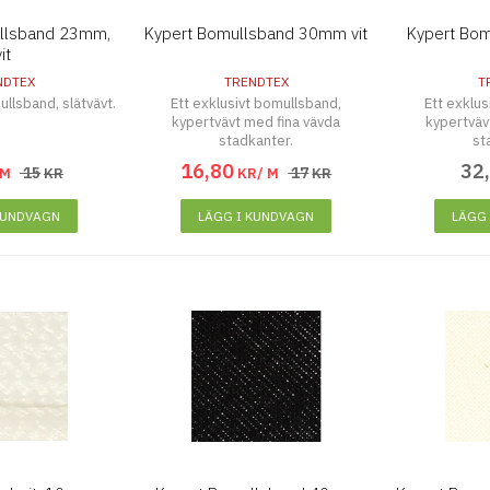
ullsband 23mm,
Kypert Bomullsband 30mm vit
Kypert Bo
it
NDTEX
TRENDTEX
T
ullsband, slätvävt.
Ett exklusivt bomullsband,
Ett exklu
kypertvävt med fina vävda
kypertväv
stadkanter.
st
16
,
80
32
15
17
 M
KR
KR/ M
KR
KUNDVAGN
LÄGG I KUNDVAGN
LÄGG