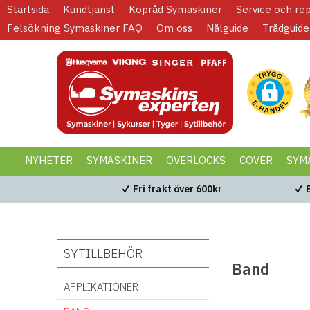
Startsida
Kundtjänst
Köpråd Symaskiner
Service och re
Felsökning Symaskiner FAQ
Om oss
Nålguide
Trådguide
NYHETER
SYMASKINER
OVERLOCKS
COVER
SYM
KAMPANJER
BLACK WEEK
Fri frakt över 600kr
SYTILLBEHÖR
Band
APPLIKATIONER