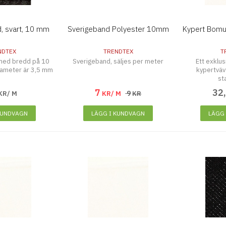
, svart, 10 mm
Sverigeband Polyester 10mm
Kypert Bomu
NDTEX
TRENDTEX
T
med bredd på 10
Sverigeband, säljes per meter
Ett exklu
ameter är 3,5 mm
kypertväv
st
7
32
9
KR/ M
KR/ M
KR
KUNDVAGN
LÄGG I KUNDVAGN
LÄGG