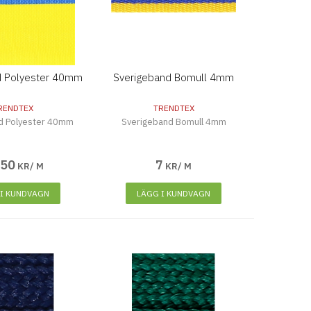
d Polyester 40mm
Sverigeband Bomull 4mm
RENDTEX
TRENDTEX
d Polyester 40mm
Sverigeband Bomull 4mm
,
50
7
KR/ M
KR/ M
 I KUNDVAGN
LÄGG I KUNDVAGN