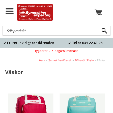
Fri retur vid garantiärenden
Tel nr 031 22 41 98
Tygodrar 2-3 dagars leverans
Hem
»
Symaskinstillbehör
»
Tillbehör Singer
»
Väskor
Väskor