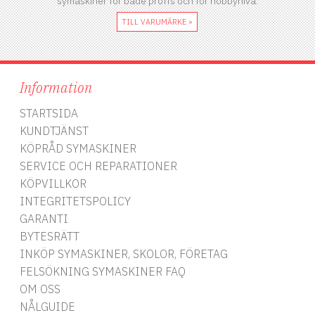
symaskiner för både proffs och för hobbynivå.
TILL VARUMÄRKE »
Information
STARTSIDA
KUNDTJÄNST
KÖPRÅD SYMASKINER
SERVICE OCH REPARATIONER
KÖPVILLKOR
INTEGRITETSPOLICY
GARANTI
BYTESRÄTT
INKÖP SYMASKINER, SKOLOR, FÖRETAG
FELSÖKNING SYMASKINER FAQ
OM OSS
NÅLGUIDE