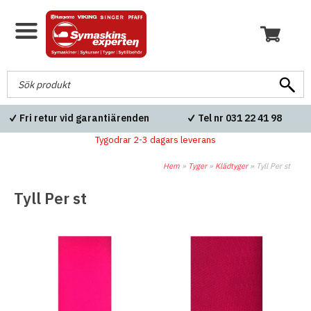
Fri retur vid garantiärenden
Tel nr 031 22 41 98
Tygodrar 2-3 dagars leverans
Hem
»
Tyger
»
Klädtyger
»
Tyll Per st
Tyll Per st