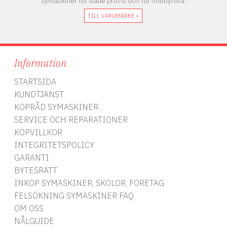
symaskiner för både proffs och för hobbynivå.
TILL VARUMÄRKE »
Information
STARTSIDA
KUNDTJÄNST
KÖPRÅD SYMASKINER
SERVICE OCH REPARATIONER
KÖPVILLKOR
INTEGRITETSPOLICY
GARANTI
BYTESRÄTT
INKÖP SYMASKINER, SKOLOR, FÖRETAG
FELSÖKNING SYMASKINER FAQ
OM OSS
NÅLGUIDE