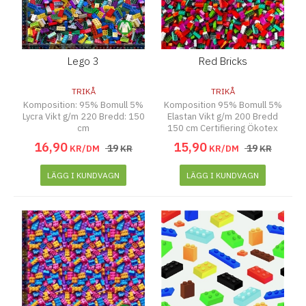
Lego 3
Red Bricks
TRIKÅ
TRIKÅ
Komposition: 95% Bomull 5%
Komposition 95% Bomull 5%
Lycra Vikt g/m 220 Bredd: 150
Elastan Vikt g/m 200 Bredd
cm
150 cm Certifiering Ökotex
16
,
90
15
,
90
19
19
KR/DM
KR
KR/DM
KR
LÄGG I KUNDVAGN
LÄGG I KUNDVAGN