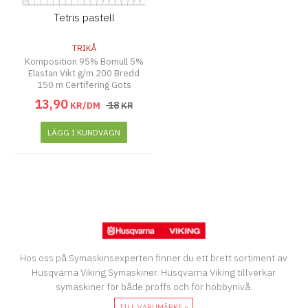
Tetris pastell
TRIKÅ
Komposition 95% Bomull 5%
Elastan Vikt g/m 200 Bredd
150 m Certifering Gots
13
,
90
18
KR/DM
KR
LÄGG I KUNDVAGN
Hos oss på Symaskinsexperten finner du ett brett sortiment av
Husqvarna Viking Symaskiner. Husqvarna Viking tillverkar
symaskiner för både proffs och för hobbynivå.
TILL VARUMÄRKE »