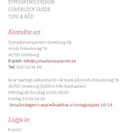
SYMASKINSLEXIKON
COVERLOCK GUIDE
TIPS & RÅD
Kontakta oss
Symaskinsexperten i Göteborg AB
Aröds Industriväg 76
41705 Göteborg
E-post:
info
@symaskinsexperten.se
Tel:
031-22 41 98
Ni är hjärtligt välkomna till vår butik på Aröds Industriväg 76
41705 Göteborg (1000 m från Backaplan)
Måndag till Torsdag 10:00-18:00
Fredag 10:00-16:30
Sista lördagen i varje månad har vi lördagsöppet
.
10-14
Logga in
E-post: