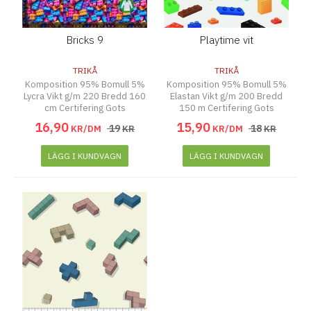
Bricks 9
Playtime vit
TRIKÅ
TRIKÅ
Komposition 95% Bomull 5%
Komposition 95% Bomull 5%
Lycra Vikt g/m 220 Bredd 160
Elastan Vikt g/m 200 Bredd
cm Certifering Gots
150 m Certifering Gots
16
,
90
15
,
90
19
18
KR/DM
KR
KR/DM
KR
LÄGG I KUNDVAGN
LÄGG I KUNDVAGN