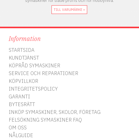
symaskiner för både proffs och för hobbynivå.
TILL VARUMÄRKE »
Information
STARTSIDA
KUNDTJÄNST
KÖPRÅD SYMASKINER
SERVICE OCH REPARATIONER
KÖPVILLKOR
INTEGRITETSPOLICY
GARANTI
BYTESRÄTT
INKÖP SYMASKINER, SKOLOR, FÖRETAG
FELSÖKNING SYMASKINER FAQ
OM OSS
NÅLGUIDE