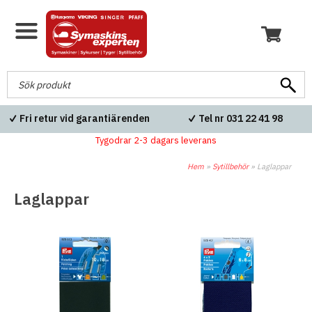
Fri retur vid garantiärenden
Tel nr 031 22 41 98
Tygodrar 2-3 dagars leverans
Hem
»
Sytillbehör
»
Laglappar
Laglappar