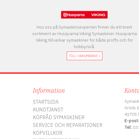
Hos oss på Symaskinsexperten finner du ett brett
sortiment av Husqvarna Viking Symaskiner. Husqvarna
Viking tillverkar symaskiner för både proffs och för
hobbynivå.
TILL VARUMÄRKE »
Information
Konta
Symask
STARTSIDA
Aröds I
KUNDTJÄNST
41705 
KÖPRÅD SYMASKINER
E-post
SERVICE OCH REPARATIONER
Tel:
031
KÖPVILLKOR