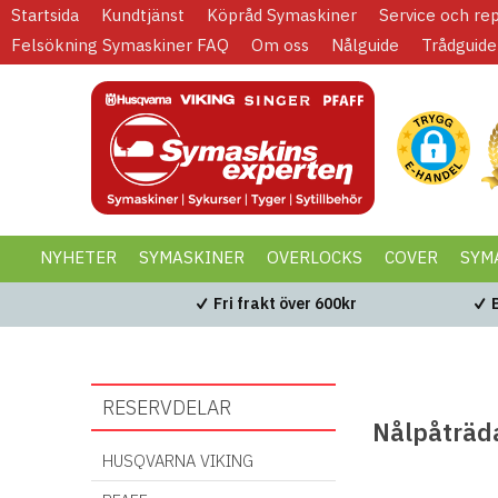
Startsida
Kundtjänst
Köpråd Symaskiner
Service och re
Felsökning Symaskiner FAQ
Om oss
Nålguide
Trådguide
NYHETER
SYMASKINER
OVERLOCKS
COVER
SYM
KAMPANJER
BLACK WEEK
Fri frakt över 600kr
RESERVDELAR
Nålpåträd
HUSQVARNA VIKING