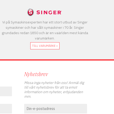
Vi på Symaskinsexperten har ett stort utbud av Singer
symaskiner och har sålt symaskiner i 70 år. Singer
grundades redan 1850 och är en vaärlden mest kända
varumärken.
TILL VARUMÄRKE »
Nyhetsbrev
Missa inga nyheter från oss! Anmäl dig
till vårt nyhetsbrev för att ta emot
information om nyheter, erbjudanden
mm.