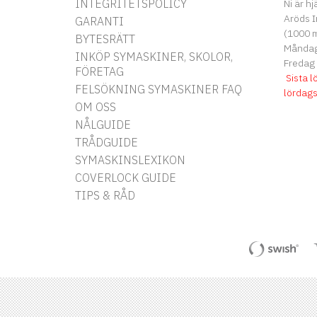
INTEGRITETSPOLICY
Ni är hj
Aröds I
GARANTI
(1000 m
BYTESRÄTT
Måndag 
INKÖP SYMASKINER, SKOLOR,
Fredag
FÖRETAG
Sista l
FELSÖKNING SYMASKINER FAQ
lördag
OM OSS
NÅLGUIDE
TRÅDGUIDE
SYMASKINSLEXIKON
COVERLOCK GUIDE
TIPS & RÅD