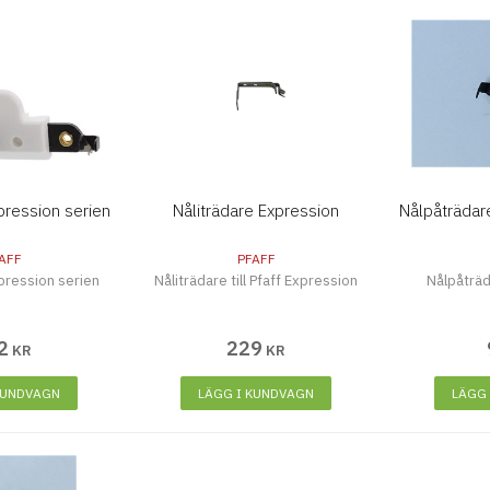
pression serien
Nåliträdare Expression
Nålpåträdar
AFF
PFAFF
pression serien
Nåliträdare till Pfaff Expression
Nålpåträd
2
229
KR
KR
KUNDVAGN
LÄGG I KUNDVAGN
LÄGG