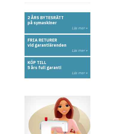
2 ÅRS BYTESRÄTT
på symaskiner
Läs mer »
FRIA RETURER
vid garantiärenden
Läs mer »
KÖP TILL
5 års full garanti
Läs mer »