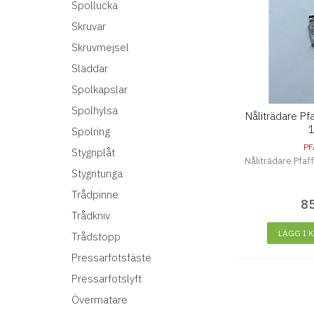
Spollucka
Skruvar
Skruvmejsel
Sladdar
Spolkapslar
Spolhylsa
Nåliträdare Pfa
1
Spolring
PF
Stygnplåt
Nåliträdare Pfaff
Stygntunga
Trådpinne
8
Trådkniv
LÄGG I 
Trådstopp
Pressarfotsfäste
Pressarfotslyft
Övermatare