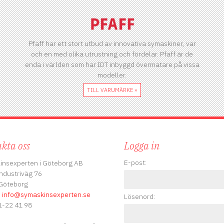
Pfaff har ett stort utbud av innovativa symaskiner, var
och en med olika utrustning och fördelar. Pfaff är de
enda i världen som har IDT inbyggd övermatare på vissa
modeller.
TILL VARUMÄRKE »
kta oss
Logga in
E-post:
insexperten i Göteborg AB
ndustriväg 76
Göteborg
:
info
@symaskinsexperten.se
Lösenord:
-22 41 98