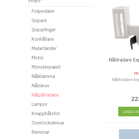
PFAFF
Fotpedaler
Gripare
Griparfinger
Konhållare
Matartänder
Motor
Nåliträdare Ex
Mönsterpaket
PF
Nålklämma
Nåliträdare Ex
Nålskruv
Nålpåträdare
22
Lampor
LÄGG I 
Knapphålsfot
Overlocksknivar
Remmar