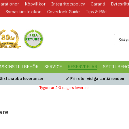
parationer
Köpvillkor
Integritetspolicy
Garanti
Bytesrät
Symaskinslexikon
Coverlock Guide
Tips & Råd
ASKINSTILLBEHÖR
SERVICE
RESERVDELAR
SYTILLBEH
Blixtsnabba leveranser
Fri retur vid garantiärenden
Tygodrar 2-3 dagars leverans
are