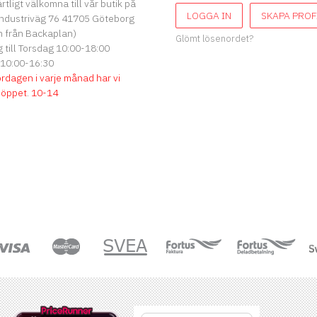
ärtligt välkomna till vår butik på
LOGGA IN
SKAPA PROF
ndustriväg 76 41705 Göteborg
 från Backaplan)
Glömt lösenordet?
till Torsdag 10:00-18:00
 10:00-16:30
ördagen i varje månad har vi
söppet
.
10-14