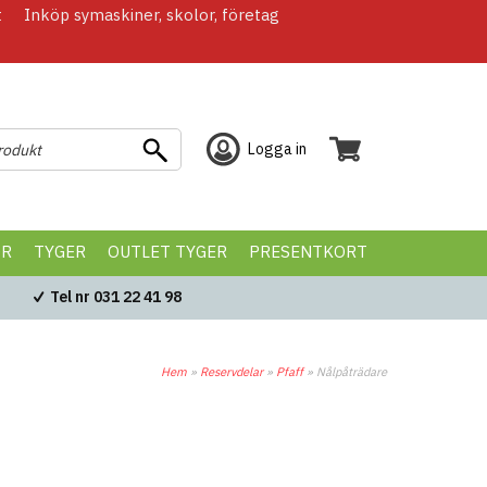
t
Inköp symaskiner, skolor, företag
Logga in
ÖR
TYGER
OUTLET TYGER
PRESENTKORT
Tel nr 031 22 41 98
Hem
»
Reservdelar
»
Pfaff
»
Nålpåträdare