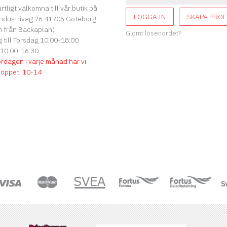
ärtligt välkomna till vår butik på
LOGGA IN
SKAPA PROF
ndustriväg 76 41705 Göteborg
 från Backaplan)
Glömt lösenordet?
till Torsdag 10:00-18:00
 10:00-16:30
ördagen i varje månad har vi
söppet
.
10-14