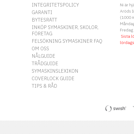
INTEGRITETSPOLICY
Ni är hj
Aröds I
GARANTI
(1000 m
BYTESRÄTT
Måndag 
INKÖP SYMASKINER, SKOLOR,
Fredag
FÖRETAG
Sista l
FELSÖKNING SYMASKINER FAQ
lördag
OM OSS
NÅLGUIDE
TRÅDGUIDE
SYMASKINSLEXIKON
COVERLOCK GUIDE
TIPS & RÅD