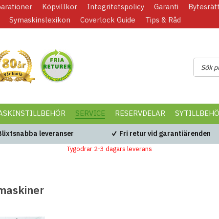
parationer
Köpvillkor
Integritetspolicy
Garanti
Bytesrät
Symaskinslexikon
Coverlock Guide
Tips & Råd
ASKINSTILLBEHÖR
SERVICE
RESERVDELAR
SYTILLBEH
Blixtsnabba leveranser
Fri retur vid garantiärenden
Tygodrar 2-3 dagars leverans
maskiner