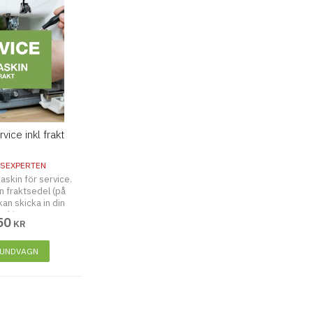
ice inkl frakt
SEXPERTEN
askin för service.
en fraktsedel (på
an skicka in din
skin.
50
KR
KUNDVAGN