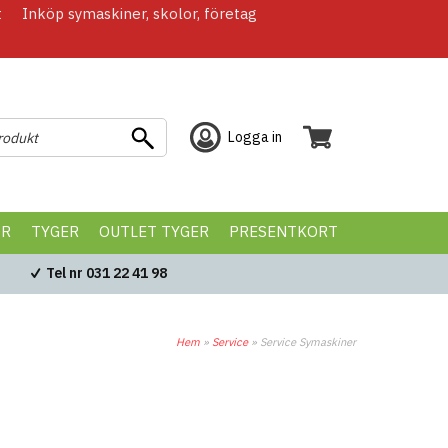
t
Inköp symaskiner, skolor, företag
Logga in
ÖR
TYGER
OUTLET TYGER
PRESENTKORT
Tel nr 031 22 41 98
Hem
»
Service
»
Service Symaskiner