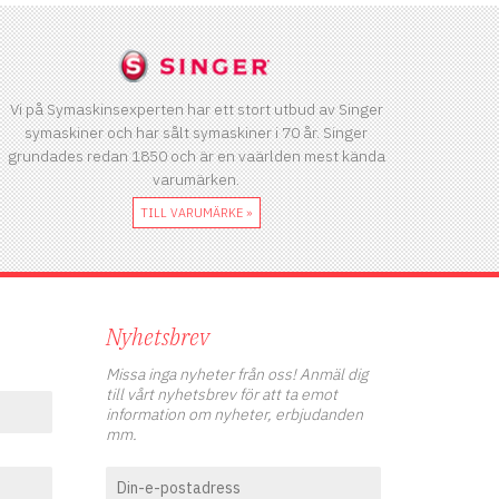
Vi på Symaskinsexperten har ett stort utbud av Singer
symaskiner och har sålt symaskiner i 70 år. Singer
grundades redan 1850 och är en vaärlden mest kända
varumärken.
TILL VARUMÄRKE »
Nyhetsbrev
Missa inga nyheter från oss! Anmäl dig
till vårt nyhetsbrev för att ta emot
information om nyheter, erbjudanden
mm.