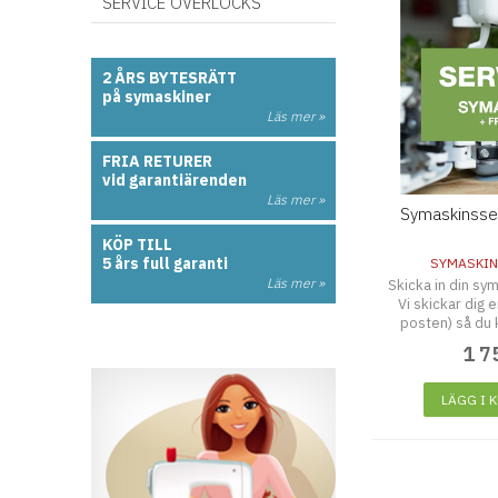
SERVICE OVERLOCKS
2 ÅRS BYTESRÄTT
på symaskiner
Läs mer »
FRIA RETURER
vid garantiärenden
Läs mer »
Symaskinsserv
KÖP TILL
5 års full garanti
SYMASKIN
Läs mer »
Skicka in din sym
Vi skickar dig 
posten) så du k
syma
1 7
LÄGG I 