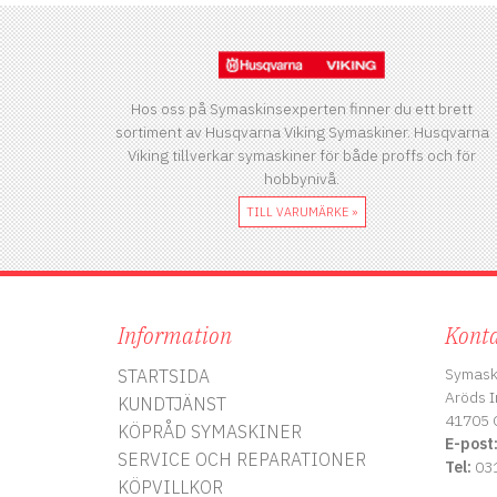
Hos oss på Symaskinsexperten finner du ett brett
sortiment av Husqvarna Viking Symaskiner. Husqvarna
Viking tillverkar symaskiner för både proffs och för
hobbynivå.
TILL VARUMÄRKE »
Information
Konta
Symask
STARTSIDA
Aröds I
KUNDTJÄNST
41705 
KÖPRÅD SYMASKINER
E-post
SERVICE OCH REPARATIONER
Tel:
031
KÖPVILLKOR