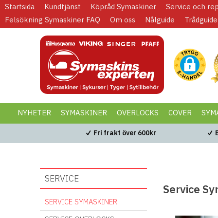
Startsida
Kundtjänst
Köpråd Symaskiner
Service och re
Felsökning Symaskiner FAQ
Om oss
Nålguide
Trådguide
NYHETER
SYMASKINER
OVERLOCKS
COVER
SYM
KAMPANJER
BLACK WEEK
Fri frakt över 600kr
SERVICE
Service Sy
SERVICE SYMASKINER