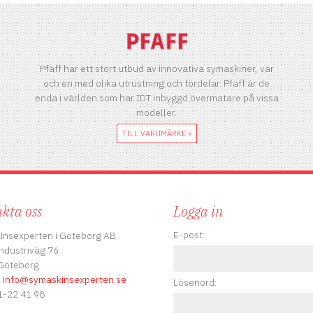
Pfaff har ett stort utbud av innovativa symaskiner, var
och en med olika utrustning och fördelar. Pfaff är de
enda i världen som har IDT inbyggd övermatare på vissa
modeller.
TILL VARUMÄRKE »
kta oss
Logga in
E-post:
insexperten i Göteborg AB
ndustriväg 76
Göteborg
:
info
@symaskinsexperten.se
Lösenord:
-22 41 98