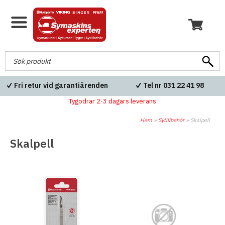
Fri retur vid garantiärenden
Tel nr 031 22 41 98
Tygodrar 2-3 dagars leverans
Hem
»
Sytillbehör
»
Skalpell
Skalpell