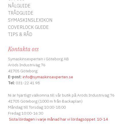
NÅLGUIDE
TRÅDGUIDE
SYMASKINSLEXIKON
COVERLOCK GUIDE
TIPS & RÅD
Kontakta oss
Symaskinsexperten i Göteborg AB
Aröds Industriväg 76
41705 Göteborg
E-post:
info
@symaskinsexperten.se
Tel:
031-22 41 98
Ni är hjärtligt välkomna till vår butik på Aröds Industriväg 76
41705 Göteborg (1000 m från Backaplan)
Måndag till Torsdag 10:00-18:00
Fredag 10:00-16:30
Sista lördagen i varje månad har vi lördagsöppet
.
10-14