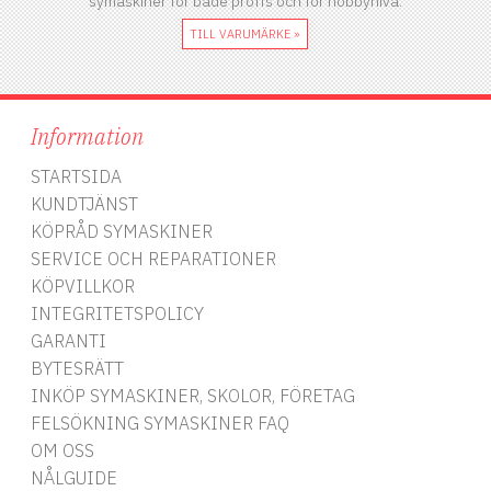
symaskiner för både proffs och för hobbynivå.
TILL VARUMÄRKE »
Information
STARTSIDA
KUNDTJÄNST
KÖPRÅD SYMASKINER
SERVICE OCH REPARATIONER
KÖPVILLKOR
INTEGRITETSPOLICY
GARANTI
BYTESRÄTT
INKÖP SYMASKINER, SKOLOR, FÖRETAG
FELSÖKNING SYMASKINER FAQ
OM OSS
NÅLGUIDE