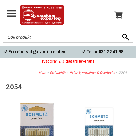
Fri retur vid garantiärenden
Tel nr 031 22 41 98
Tygodrar 2-3 dagars leverans
Hem
»
Sytillbehör
»
Nålar Symaskiner & Overlocks
»
2054
2054