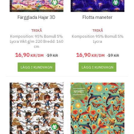
Färgglada Hajar 3D
Flotta maneter
TRIKÅ
TRIKÅ
Komposition: 95% Bomull 5%
Komposition 95% Bomull 5%
Lycra Vikt g/m 220 Bredd: 160
Lycra
cm
16
,
90
16
,
90
19
19
KR/DM
KR
KR/DM
KR
LÄGG I KUNDVAGN
LÄGG I KUNDVAGN