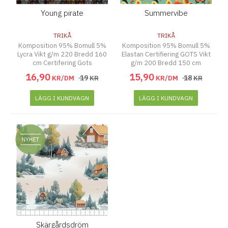
Young pirate
Summervibe
TRIKÅ
TRIKÅ
Komposition 95% Bomull 5%
Komposition 95% Bomull 5%
Lycra Vikt g/m 220 Bredd 160
Elastan Certifiering GOTS Vikt
cm Certifering Gots
g/m 200 Bredd 150 cm
16
,
90
15
,
90
19
18
KR/DM
KR
KR/DM
KR
LÄGG I KUNDVAGN
LÄGG I KUNDVAGN
Skärgårdsdröm