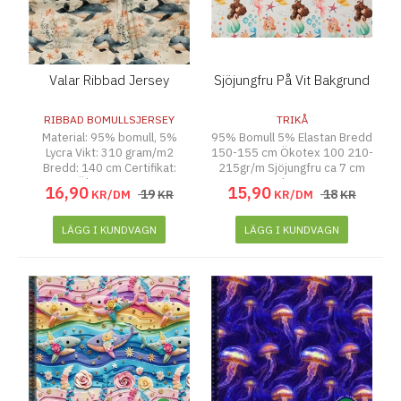
Valar Ribbad Jersey
Sjöjungfru På Vit Bakgrund
RIBBAD BOMULLSJERSEY
TRIKÅ
Material: 95% bomull, 5%
95% Bomull 5% Elastan Bredd
Lycra Vikt: 310 gram/m2
150-155 cm Ökotex 100 210-
Bredd: 140 cm Certifikat:
215gr/m Sjöjungfru ca 7 cm
Ökotex 100
hög
16
,
90
15
,
90
19
18
KR/DM
KR
KR/DM
KR
LÄGG I KUNDVAGN
LÄGG I KUNDVAGN