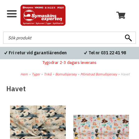
Fri retur vid garantiärenden
Tel nr 031 22 41 98
Tygodrar 2-3 dagars leverans
Hem
»
Tyger
»
Trikå
»
Bomullsjersey
»
Mönstrad Bomullsjersey
»
Havet
Havet