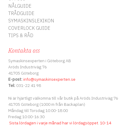
NÅLGUIDE
TRÅDGUIDE
SYMASKINSLEXIKON
COVERLOCK GUIDE
TIPS & RÅD
Kontakta oss
Symaskinsexperten i Göteborg AB
Aröds Industriväg 76
41705 Göteborg
E-post:
info
@symaskinsexperten.se
Tel:
031-22 41 98
Ni är hjärtligt välkomna till vår butik på Aröds Industriväg 76
41705 Göteborg (1000 m från Backaplan)
Måndag till Torsdag 10:00-18:00
Fredag 10:00-16:30
Sista lördagen i varje månad har vi lördagsöppet
.
10-14