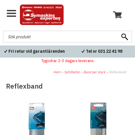
Fri retur vid garantiärenden
Tel nr 031 22 41 98
Tygodrar 2-3 dagars leverans
Hem
»
Sytillbehör
»
Band per styck
»
Reflexband
Reflexband