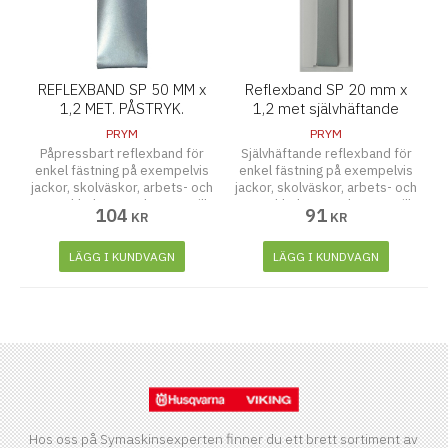
REFLEXBAND SP 50 MM x
Reflexband SP 20 mm x
1,2 MET. PÅSTRYK.
1,2 met självhäftande
PRYM
PRYM
Påpressbart reflexband för
Självhäftande reflexband för
enkel fästning på exempelvis
enkel fästning på exempelvis
jackor, skolväskor, arbets- och
jackor, skolväskor, arbets- och
sportkläder. Tvättbar upp till
sportkläder. Tvättbar upp till
104
91
KR
KR
30 grader.
30 grader.
LÄGG I KUNDVAGN
LÄGG I KUNDVAGN
Hos oss på Symaskinsexperten finner du ett brett sortiment av