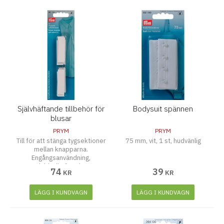
Självhäftande tillbehör för
Bodysuit spännen
blusar
PRYM
PRYM
Till för att stänga tygsektioner
75 mm, vit, 1 st, hudvänlig
mellan knapparna.
Engångsanvändning,
dubbelhäftande.
74
39
KR
KR
LÄGG I KUNDVAGN
LÄGG I KUNDVAGN