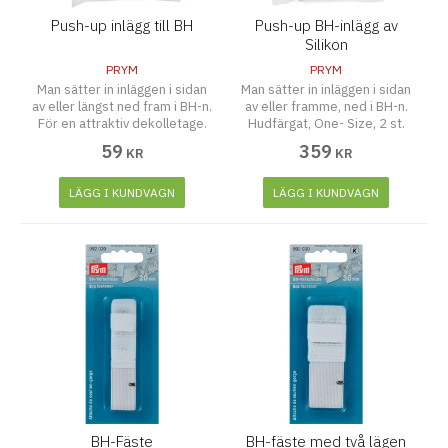
Push-up inlägg till BH
Push-up BH-inlägg av
Silikon
PRYM
PRYM
Man sätter in inläggen i sidan
Man sätter in inläggen i sidan
av eller längst ned fram i BH-n.
av eller framme, ned i BH-n.
För en attraktiv dekolletage.
Hudfärgat, One- Size, 2 st.
59
359
KR
KR
LÄGG I KUNDVAGN
LÄGG I KUNDVAGN
BH-Fäste
BH-fäste med två lägen