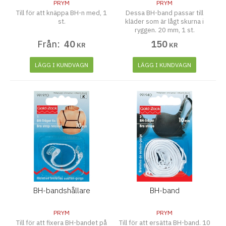
PRYM
PRYM
Till för att knäppa BH-n med, 1
Dessa BH-band passar till
st.
kläder som är lågt skurna i
ryggen. 20 mm, 1 st.
Från:
40
150
KR
KR
LÄGG I KUNDVAGN
LÄGG I KUNDVAGN
BH-bandshållare
BH-band
PRYM
PRYM
Till för att fixera BH-bandet på
Till för att ersätta BH-band. 10