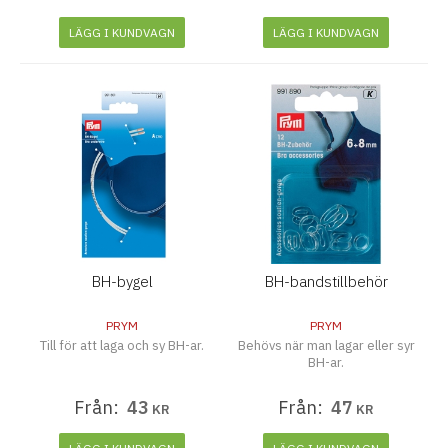
LÄGG I KUNDVAGN
LÄGG I KUNDVAGN
BH-bygel
BH-bandstillbehör
PRYM
PRYM
Till för att laga och sy BH-ar.
Behövs när man lagar eller syr
BH-ar.
Från:
43
Från:
47
KR
KR