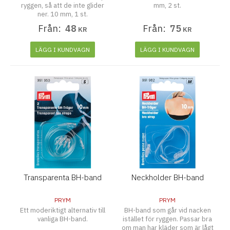
ryggen, så att de inte glider
mm, 2 st.
ner. 10 mm, 1 st.
Från:
48
Från:
75
KR
KR
LÄGG I KUNDVAGN
LÄGG I KUNDVAGN
Transparenta BH-band
Neckholder BH-band
PRYM
PRYM
Ett moderiktigt alternativ till
BH-band som går vid nacken
vanliga BH-band.
istället för ryggen. Passar bra
om man har kläder som är lågt