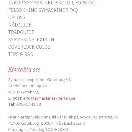
INKÖP SYMASKINER, SKOLOR, FÖRETAG
FELSÖKNING SYMASKINER FAQ
OM OSS
NÅLGUIDE
TRÅDGUIDE
SYMASKINSLEXIKON
COVERLOCK GUIDE
TIPS & RÅD
Kontakta oss
Symaskinsexperten i Göteborg AB
Aröds Industriväg 76
41705 Göteborg
E-post:
info
@symaskinsexperten.se
Tel:
031-22 41 98
Ni är hjärtligt välkomna till vår butik på Aröds Industriväg 76
41705 Göteborg (1000 m från Backaplan)
Måndag till Torsdag 10:00-18:00