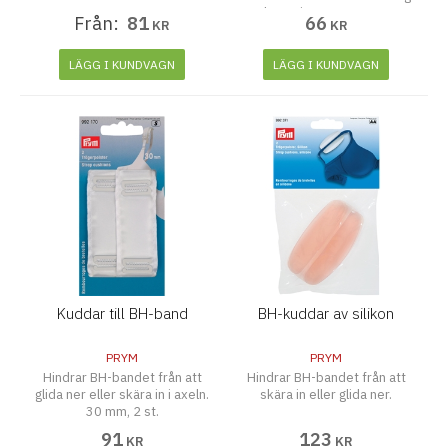
skurna i ryggen. 10 mm,
Från:
81
66
KR
KR
transparent, 1 st.
LÄGG I KUNDVAGN
LÄGG I KUNDVAGN
Kuddar till BH-band
BH-kuddar av silikon
PRYM
PRYM
Hindrar BH-bandet från att
Hindrar BH-bandet från att
glida ner eller skära in i axeln.
skära in eller glida ner.
30 mm, 2 st.
91
123
KR
KR