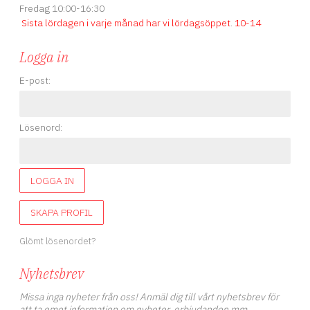
Fredag 10:00-16:30
Sista lördagen i varje månad har vi lördagsöppet
.
10-14
Logga in
E-post:
Lösenord:
LOGGA IN
SKAPA PROFIL
Glömt lösenordet?
Nyhetsbrev
Missa inga nyheter från oss! Anmäl dig till vårt nyhetsbrev för
att ta emot information om nyheter, erbjudanden mm.