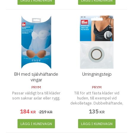
LÄGG I KUNDVAGN
LÄGG I KUNDVAGN
BH med självhäftande
Urringningstejp
vingar
PRYM
PRYM
Passar väldigt bra till kläder
Till för att fästa kläder vid
som saknar axlar eller rygg.
huden, till exempel vid
dekolletage. Dubbelhäftande,
25 mm x 5 m, transparent.
184
135
219
KR
KR
KR
LÄGG I KUNDVAGN
LÄGG I KUNDVAGN