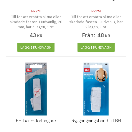
PRYM
PRYM
Till för att ersätta slitna eller
Till för att ersätta slitna eller
skadade fästen. Hudvänlig, 20
skadade fästen. Hudvänlig, har
mm, har 3 lägen, 1 st.
2 lägen, 1 st.
43
Från:
48
KR
KR
LÄGG I KUNDVAGN
LÄGG I KUNDVAGN
BH-bandsförlängare
Ryggringningsband till BH