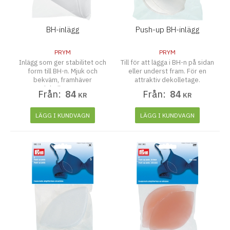
BH-inlägg
Push-up BH-inlägg
PRYM
PRYM
Inlägg som ger stabilitet och
Till för att lägga i BH-n på sidan
form till BH-n. Mjuk och
eller underst fram. För en
bekväm, framhäver
attraktiv dekolletage.
dekolletagen.
Från:
84
Från:
84
KR
KR
LÄGG I KUNDVAGN
LÄGG I KUNDVAGN