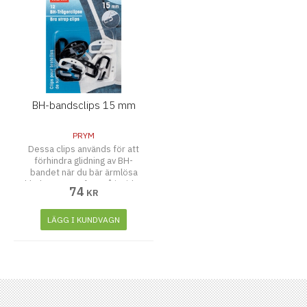
BH-bandsclips 15 mm
PRYM
Dessa clips används för att
förhindra glidning av BH-
bandet när du bär ärmlösa
kläder. De sys fast på insidan
74
KR
av plagget vid axlarna och
genom den lilla öppningen på
clipsen kan ett band upp till
LÄGG I KUNDVAGN
15 mm dras genom och
fixeras smidigt. 12-pack