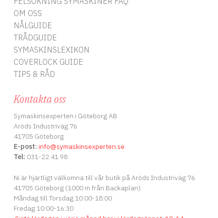
FELSÖKNING SYMASKINER FAQ
OM OSS
NÅLGUIDE
TRÅDGUIDE
SYMASKINSLEXIKON
COVERLOCK GUIDE
TIPS & RÅD
Kontakta oss
Symaskinsexperten i Göteborg AB
Aröds Industriväg 76
41705 Göteborg
E-post:
info
@symaskinsexperten.se
Tel:
031-22 41 98
Ni är hjärtligt välkomna till vår butik på Aröds Industriväg 76
41705 Göteborg (1000 m från Backaplan)
Måndag till Torsdag 10:00-18:00
Fredag 10:00-16:30