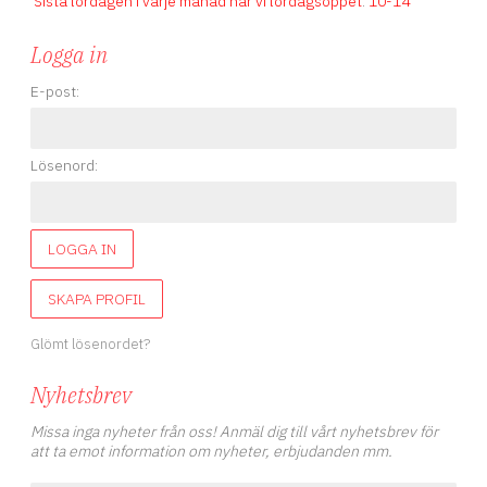
Sista lördagen i varje månad har vi lördagsöppet
.
10-14
Logga in
E-post:
Lösenord:
LOGGA IN
SKAPA PROFIL
Glömt lösenordet?
Nyhetsbrev
Missa inga nyheter från oss! Anmäl dig till vårt nyhetsbrev för
att ta emot information om nyheter, erbjudanden mm.