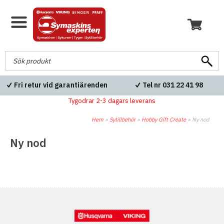
Fri retur vid garantiärenden
Tel nr 031 22 41 98
Tygodrar 2-3 dagars leverans
Hem
»
Sytillbehör
»
Hobby Gift Create
»
Ny nod
Ny nod