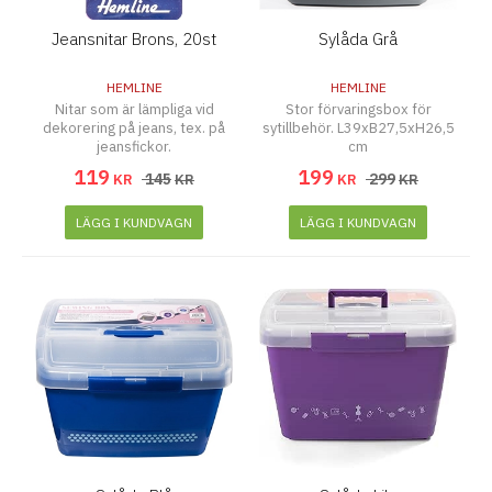
Jeansnitar Brons, 20st
Sylåda Grå
HEMLINE
HEMLINE
Nitar som är lämpliga vid
Stor förvaringsbox för
dekorering på jeans, tex. på
sytillbehör. L39xB27,5xH26,5
jeansfickor.
cm
119
199
145
299
KR
KR
KR
KR
LÄGG I KUNDVAGN
LÄGG I KUNDVAGN