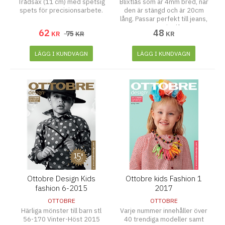
Trådsax (11 cm) med spetsig
Blixtlås som är 4mm bred, när
spets för precisionsarbete.
den är stängd och är 20cm
lång. Passar perfekt till jeans,
att sätta i gylfen.
62
48
75
KR
KR
KR
LÄGG I KUNDVAGN
LÄGG I KUNDVAGN
Ottobre Design Kids
Ottobre kids Fashion 1
fashion 6-2015
2017
OTTOBRE
OTTOBRE
Härliga mönster till barn stl
Varje nummer innehåller över
56-170 Vinter-Höst 2015
40 trendiga modeller samt