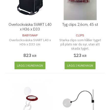
Overlockväska SVART L40
Tyg clips 2,6cm, 45 st
x H36 x D33
BABYSNAP
CLIPS
Overlocksväska SVART L40 x
Starka clips som håller tyget
H36 x D33 cm
på plats när du syr, utan att
skada tyget.
823
123
KR
KR
LÄGG I KUNDVAGN
LÄGG I KUNDVAGN