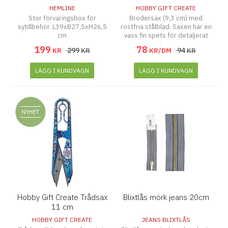
HEMLINE
HOBBY GIFT CREATE
Stor förvaringsbox för
Brodersax (9,3 cm) med
sytillbehör. L39xB27,5xH26,5
rostfria stålblad. Saxen har en
cm
vass fin spets för detaljerat
arbete.
199
78
299
94
KR
KR
KR/DM
KR
LÄGG I KUNDVAGN
LÄGG I KUNDVAGN
Hobby Gift Create Trådsax
Blixtlås mörk jeans 20cm
11 cm
HOBBY GIFT CREATE
JEANS BLIXTLÅS