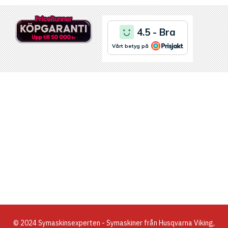
© 2024 Symaskinsexperten - Symaskiner från Husqvarna Viking,