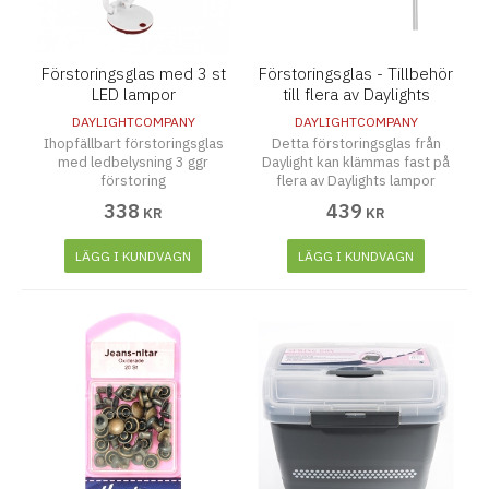
Förstoringsglas med 3 st
Förstoringsglas - Tillbehör
LED lampor
till flera av Daylights
lampor
DAYLIGHTCOMPANY
DAYLIGHTCOMPANY
Ihopfällbart förstoringsglas
Detta förstoringsglas från
med ledbelysning 3 ggr
Daylight kan klämmas fast på
förstoring
flera av Daylights lampor
338
439
KR
KR
LÄGG I KUNDVAGN
LÄGG I KUNDVAGN