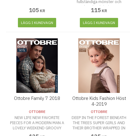
fullständiga mönster och
arbetsbeskrivningar.
105
115
KR
KR
LÄGG I KUNDVAGN
LÄGG I KUNDVAGN
Ottobre Family 7 2018
Ottobre Kids Fashion Höst
4-2019
OTTOBRE
OTTOBRE
NEW LIFE NEW FAVORITE
DEEP IN THE FOREST BENEATH
PIECES FOR A MODERN MAN A
THE TREES SUPER GIRLS AND
LOVELY WEEKEND GROOVY
THEIR BROTHER WRAPPED IN
AND GLORIOUS
LOVE WALK AROUND THE