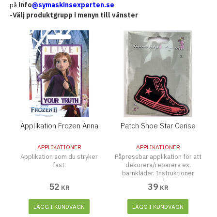
info
@symaskinsexperten.se
på
-Välj produktgrupp i menyn till vänster
Applikation Frozen Anna
Patch Shoe Star Cerise
APPLIKATIONER
APPLIKATIONER
Applikation som du stryker
Påpressbar applikation för att
fast.
dekorera/reparera ex.
barnkläder. Instruktioner
medföljer.
52
39
KR
KR
LÄGG I KUNDVAGN
LÄGG I KUNDVAGN