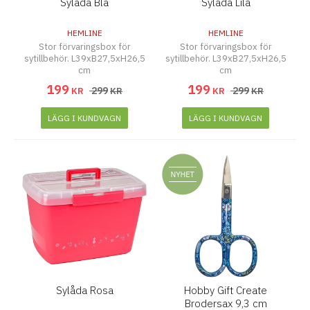
Sylåda Blå
Sylåda Lila
HEMLINE
HEMLINE
Stor förvaringsbox för
Stor förvaringsbox för
sytillbehör. L39xB27,5xH26,5
sytillbehör. L39xB27,5xH26,5
cm
cm
199
199
299
299
KR
KR
KR
KR
LÄGG I KUNDVAGN
LÄGG I KUNDVAGN
Sylåda Rosa
Hobby Gift Create
Brodersax 9,3 cm