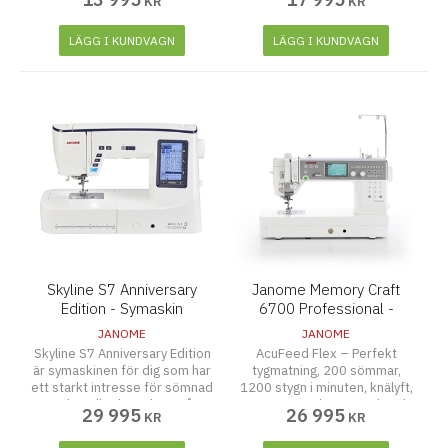
KR
KR
Maximala stygnbredden är 7
premiumtillbehör.170
mm. Generöst arbetsutrymme
sömmar, 9 mm breda sömmar,
på 210 x 120 mm. LCD-skärm.
1 stegs knapphål, generös
LÄGG I KUNDVAGN
LÄGG I KUNDVAGN
Bättre belysning.
belysning mm
Skyline S7 Anniversary
Janome Memory Craft
Edition - Symaskin
6700 Professional -
Symaskin
JANOME
JANOME
Skyline S7 Anniversary Edition
AcuFeed Flex – Perfekt
är symaskinen för dig som har
tygmatning, 200 sömmar,
ett starkt intresse för sömnad
1200 stygn i minuten, knälyft,
och ställer höga krav på
separat spolmotor, sybord
29 995
26 995
KR
KR
komfort och tidsbesparande
och 16 pressarfötter ingår.
funktioner. 350 sömmar, 3