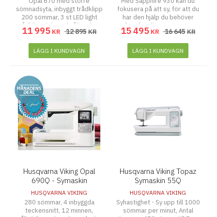
Opal 670 med större
Med Sapphire 930 kan du
sömnadsyta, inbyggt trådklipp
fokusera på att sy, för att du
200 sömmar, 3 st LED light
har den hjälp du behöver
trådklipp, inbyggd nåliträdare
framför dig! EXCLUSIVE
11 995
15 495
12 895
16 645
KR
KR
KR
KR
och mycket mera. Bästa köp
SENSOR SYSTEM™-TEKNIK –
enligt Consumers Digerst i
Systemet känner automatiskt
USA!!
av tygtjockleken medan du syr
LÄGG I KUNDVAGN
LÄGG I KUNDVAGN
och anpassar sig efter den så
att matningen blir perfekt
Husqvarna Viking Opal
Husqvarna Viking Topaz
690Q - Symaskin
Symaskin 55Q
HUSQVARNA VIKING
HUSQVARNA VIKING
280 sömmar, 4 inbyggda
Syhastighet - Sy upp till 1000
teckensnitt, 12 minnen,
sömmar per minut, Antal