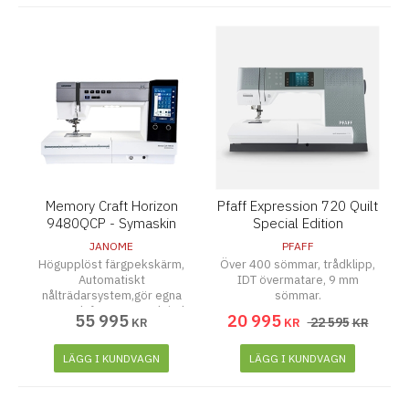
Touch-utmatning (byt mellan
raksöm och zigzag på ett
klick) Belysning: Superstark,
skuggfri LED-belysning över
hela arbetsytan
Memory Craft Horizon
Pfaff Expression 720 Quilt
9480QCP - Symaskin
Special Edition
JANOME
PFAFF
Högupplöst färgpekskärm,
Över 400 sömmar, trådklipp,
Automatiskt
IDT övermatare, 9 mm
nålträdarsystem,gör egna
sömmar.
stygn och för över med titch
55 995
20 995
22 595
KR
KR
KR
Composer , otroligt snabb 1
060 stygn i minuten.
tystgående AcuFlex
LÄGG I KUNDVAGN
LÄGG I KUNDVAGN
övermatningssystem mm