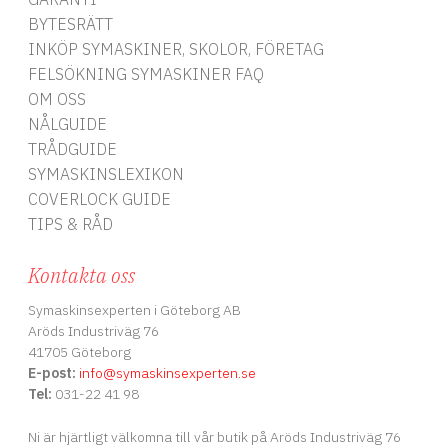
BYTESRÄTT
INKÖP SYMASKINER, SKOLOR, FÖRETAG
FELSÖKNING SYMASKINER FAQ
OM OSS
NÅLGUIDE
TRÅDGUIDE
SYMASKINSLEXIKON
COVERLOCK GUIDE
TIPS & RÅD
Kontakta oss
Symaskinsexperten i Göteborg AB
Aröds Industriväg 76
41705 Göteborg
E-post:
info
@symaskinsexperten.se
Tel:
031-22 41 98
Ni är hjärtligt välkomna till vår butik på Aröds Industriväg 76