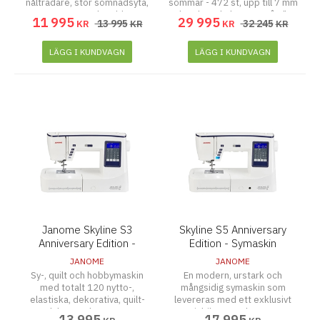
nålträdare, stor sömnadsyta,
sömmar - 472 st, upp till 7 mm
7 mm stygnbredd.
breda. Pekskärmen på 7"
11 995
29 995
13 995
32 245
KR
KR
KR
KR
(153x85 mm). Starkare än
föregångaren. Denna maskin
har ett bättre syhuvud som
LÄGG I KUNDVAGN
LÄGG I KUNDVAGN
ger mer kraft än tidigare. 110
Newton, föregångaren hade
90 newton.
Janome Skyline S3
Skyline S5 Anniversary
Anniversary Edition -
Edition - Symaskin
Symaskin
JANOME
JANOME
Sy-, quilt och hobbymaskin
En modern, urstark och
med totalt 120 nytto-,
mångsidig symaskin som
elastiska, dekorativa, quilt-
levereras med ett exklusivt
och hantverkssömmar.
jubileumspaket av
13 995
17 995