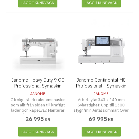
alpabet, 11 olika knapphål, 9
LÄGG I KUNDVAGN
LÄGG I KUNDVAGN
mm stygnbredd.
Janome Heavy Duty 9 QC
Janome Continental M8
Professional Symaskin
Professional - Symaskin
JANOME
JANOME
Otroligt stark raksömsmaskin
Arbetsyta: 343 x 140 mm
som allt från siden till kraftigt
Syhastighet: Upp till 1300
läder och kapellväv. Hanterar
stygn/min Antal sömmar: Över
grov tråd och tunga tyger med
400 dekorativa sömmar och
26 995
69 995
KR
KR
industriell precision.
nyttosömmar, inklusive 4
Jumbospolar som rymmer
alfabet Stygnbredd: Upp till 9
mer undertråd. Står stabilt
mm för maffiga dekorationer
LÄGG I KUNDVAGN
LÄGG I KUNDVAGN
med sina 14,5 kg.
Nålplatta: Automatisk One-