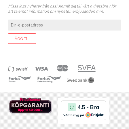
Missa inga nyheter från oss! Anmäl dig till vårt nyhetsbrev för
att ta emot information om nyheter, erbjudanden mm.
LÄGG TILL