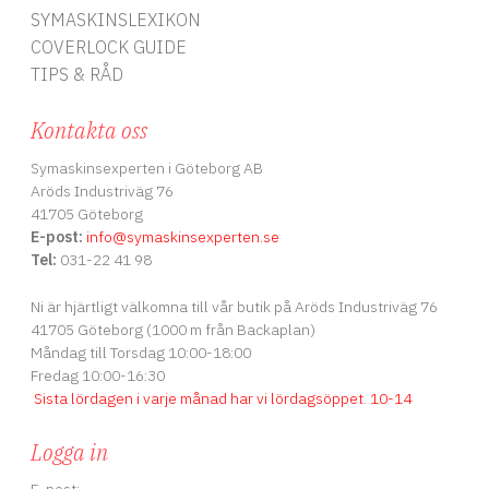
SYMASKINSLEXIKON
COVERLOCK GUIDE
TIPS & RÅD
Kontakta oss
Symaskinsexperten i Göteborg AB
Aröds Industriväg 76
41705 Göteborg
E-post:
info
@symaskinsexperten.se
Tel:
031-22 41 98
Ni är hjärtligt välkomna till vår butik på Aröds Industriväg 76
41705 Göteborg (1000 m från Backaplan)
Måndag till Torsdag 10:00-18:00
Fredag 10:00-16:30
Sista lördagen i varje månad har vi lördagsöppet
.
10-14
Logga in