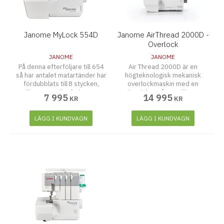
Janome MyLock 554D
Janome AirThread 2000D -
Overlock
JANOME
JANOME
På denna efterföljare till 654
Air Thread 2000D är en
så har antalet matartänder har
högteknologisk mekanisk
fördubblats till 8 stycken,
overlockmaskin med en
vilket väsentligt förbättrar
syhastighet på upp till 1 300
7 995
14 995
KR
KR
matningen av olika typer av
stygn per minut. Den är
tyg. 1300 stygn per minut. Den
användarvänlig och har flera
har elektronisk
praktiska funktioner, såsom
LÄGG I KUNDVAGN
LÄGG I KUNDVAGN
hastighetskontroll. Syr tyst
luftträdning av båda griparna,
och står stadigt. Den nya
inbyggd nålträdare för båda
overlockfoten ger bättre sikt
nålarna, elektronisk
hastighetskontroll och enkel
urkoppling av överkniven.