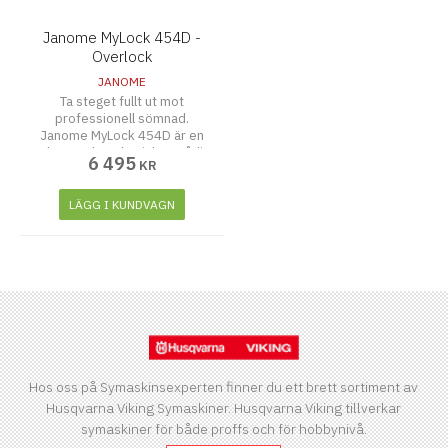
Janome MyLock 454D -
Overlock
JANOME
Ta steget fullt ut mot
professionell sömnad.
Janome MyLock 454D är en
robust och mekanisk 4-trådig
6 495
KR
overlockmaskin designad för
att ge dig perfekta sömmar,
rullfållar och flatlock-detaljer
LÄGG I KUNDVAGN
med absolut lätthet.
Hos oss på Symaskinsexperten finner du ett brett sortiment av
Husqvarna Viking Symaskiner. Husqvarna Viking tillverkar
symaskiner för både proffs och för hobbynivå.