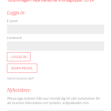
Sista lördagen i varje månad har vi lördagsöppet
.
10-14
Logga in
E-post:
Lösenord:
LOGGA IN
SKAPA PROFIL
Glömt lösenordet?
Nyhetsbrev
Missa inga nyheter från oss! Anmäl dig till vårt nyhetsbrev för
att ta emot information om nyheter, erbjudanden mm.