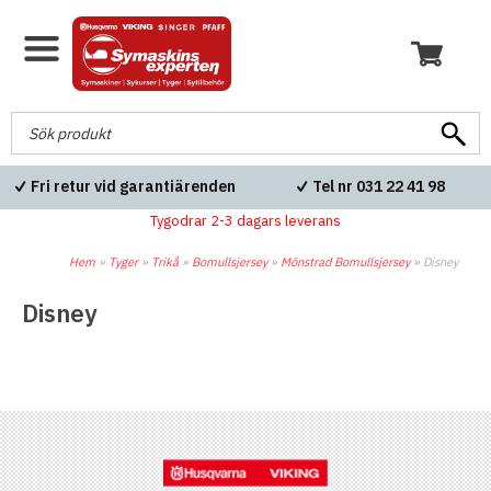
Fri retur vid garantiärenden
Tel nr 031 22 41 98
Tygodrar 2-3 dagars leverans
Hem
»
Tyger
»
Trikå
»
Bomullsjersey
»
Mönstrad Bomullsjersey
»
Disney
Disney