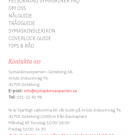
FELSÖKNING SYMASKINER FAQ
OM OSS
NÅLGUIDE
TRÅDGUIDE
SYMASKINSLEXIKON
COVERLOCK GUIDE
TIPS & RÅD
Kontakta oss
Symaskinsexperten i Göteborg AB
Aröds Industriväg 76
41705 Göteborg
E-post:
info
@symaskinsexperten.se
Tel:
031-22 41 98
Ni är hjärtligt välkomna till vår butik på Aröds Industriväg 76
41705 Göteborg (1000 m från Backaplan)
Måndag till Torsdag 10:00-18:00
Fredag 10:00-16:30