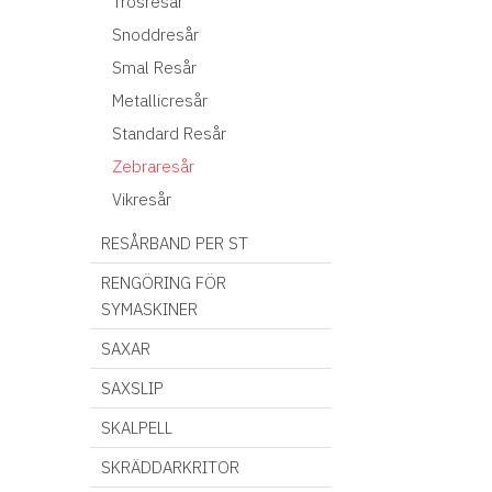
Trosresår
Snoddresår
Smal Resår
Metallicresår
Standard Resår
Zebraresår
Vikresår
RESÅRBAND PER ST
RENGÖRING FÖR
SYMASKINER
SAXAR
SAXSLIP
SKALPELL
SKRÄDDARKRITOR