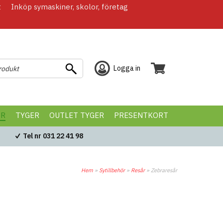
t
Inköp symaskiner, skolor, företag
Logga in
ÖR
TYGER
OUTLET TYGER
PRESENTKORT
Tel nr 031 22 41 98
Hem
»
Sytillbehör
»
Resår
»
Zebraresår