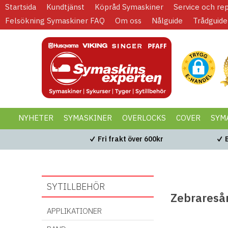
Startsida
Kundtjänst
Köpråd Symaskiner
Service och re
Felsökning Symaskiner FAQ
Om oss
Nålguide
Trådguide
NYHETER
SYMASKINER
OVERLOCKS
COVER
SYM
KAMPANJER
BLACK WEEK
Fri frakt över 600kr
SYTILLBEHÖR
Zebrareså
APPLIKATIONER