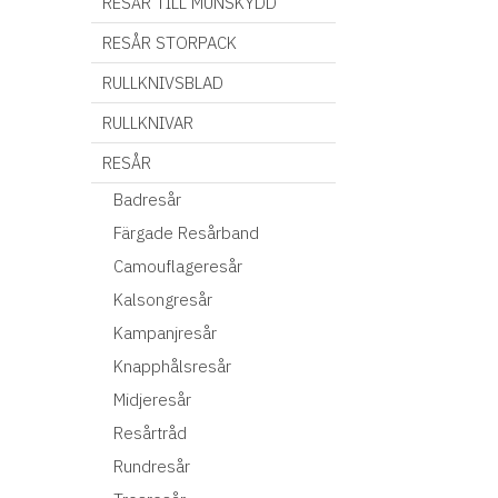
RESÅR TILL MUNSKYDD
RESÅR STORPACK
RULLKNIVSBLAD
RULLKNIVAR
RESÅR
Badresår
Färgade Resårband
Camouflageresår
Kalsongresår
Kampanjresår
Knapphålsresår
Midjeresår
Resårtråd
Rundresår