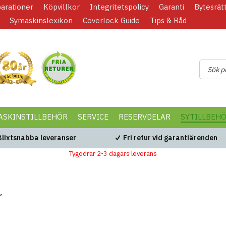
parationer
Köpvillkor
Integritetspolicy
Garanti
Bytesrät
Symaskinslexikon
Coverlock Guide
Tips & Råd
ASKINSTILLBEHÖR
SERVICE
RESERVDELAR
SYTILLBEH
Blixtsnabba leveranser
Fri retur vid garantiärenden
Tygodrar 2-3 dagars leverans
r