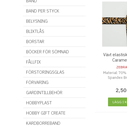
BAND
BAND PER STYCK
BELYSNING
BLIXTLÅS
BORSTAR
BÖCKER FÖR SÖMNAD
Vävt elastis
Carame
FÅLLFIX
ZEBRA
FÖRSTORINGSGLAS
Material: 70%
Spandex B
FÖRVARING
2
,
50
GARDINTILLBEHÖR
LÄGG I 
HOBBYPLAST
HOBBY GIFT CREATE
KARDBORREBAND