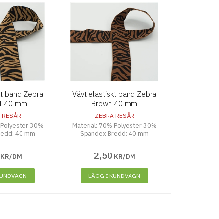
kt band Zebra
Vävt elastiskt band Zebra
l 40 mm
Brown 40 mm
 RESÅR
ZEBRA RESÅR
 Polyester 30%
Material: 70% Polyester 30%
redd: 40 mm
Spandex Bredd: 40 mm
2
,
50
KR/DM
KR/DM
KUNDVAGN
LÄGG I KUNDVAGN