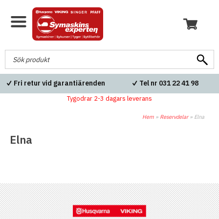
Fri retur vid garantiärenden
Tel nr 031 22 41 98
Tygodrar 2-3 dagars leverans
Hem
»
Reservdelar
»
Elna
Elna