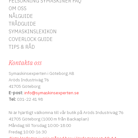
FELSÖKNING SYMASKINER FAQ
OM OSS
NÅLGUIDE
TRÅDGUIDE
SYMASKINSLEXIKON
COVERLOCK GUIDE
TIPS & RÅD
Kontakta oss
Symaskinsexperten i Göteborg AB
Aröds Industriväg 76
41705 Göteborg
E-post:
info
@symaskinsexperten.se
Tel:
031-22 41 98
Ni är hjärtligt välkomna till vår butik på Aröds Industriväg 76
41705 Göteborg (1000 m från Backaplan)
Måndag till Torsdag 10:00-18:00
Fredag 10:00-16:30