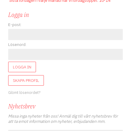
Sista lördagen i varje månad har vi lördagsöppet
.
10-14
Logga in
E-post:
Lösenord:
LOGGA IN
SKAPA PROFIL
Glömt lösenordet?
Nyhetsbrev
Missa inga nyheter från oss! Anmäl dig till vårt nyhetsbrev för
att ta emot information om nyheter, erbjudanden mm.