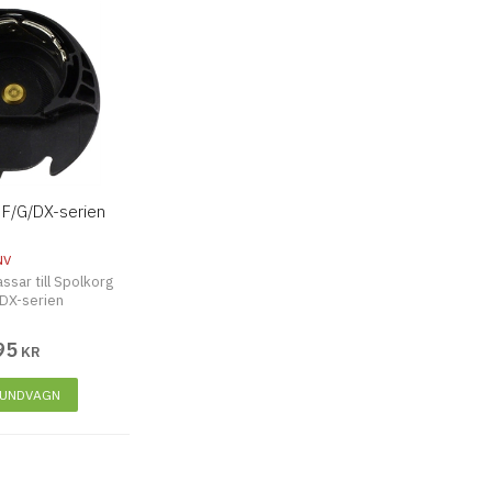
 F/G/DX-serien
NV
sar till Spolkorg
/DX-serien
95
KR
KUNDVAGN