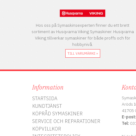
Hos oss på Symaskinsexperten finner du ett brett
sortiment av Husqvarna Viking Symaskiner. Husqvarna
Viking tillverkar symaskiner för både proffs och för
hobbynivå.
TILL VARUMÄRKE »
Information
Konta
Symask
STARTSIDA
Aröds I
KUNDTJÄNST
41705 
KÖPRÅD SYMASKINER
E-post
SERVICE OCH REPARATIONER
Tel:
031
KÖPVILLKOR