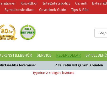
parationer
Köpvillkor
Integritetspolicy
Garanti
Bytesrät
Symaskinslexikon
Coverlock Guide
Tips & Råd
ASKINSTILLBEHÖR
SERVICE
RESERVDELAR
SYTILLBEH
Blixtsnabba leveranser
Fri retur vid garantiärenden
Tygodrar 2-3 dagars leverans