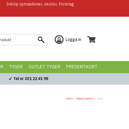
t
Inköp symaskiner, skolor, företag
Logga in
ÖR
TYGER
OUTLET TYGER
PRESENTKORT
Tel nr 031 22 41 98
Hem
»
Reservdelar
»
Juki