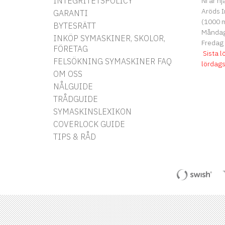
INTEGRITETSPOLICY
Ni är hj
Aröds I
GARANTI
(1000 m
BYTESRÄTT
Måndag 
INKÖP SYMASKINER, SKOLOR,
Fredag
FÖRETAG
Sista l
FELSÖKNING SYMASKINER FAQ
lördag
OM OSS
NÅLGUIDE
TRÅDGUIDE
SYMASKINSLEXIKON
COVERLOCK GUIDE
TIPS & RÅD