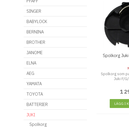
PFAFF
SINGER
BABYLOCK
BERNINA
BROTHER
JANOME
Spolkorg Juki
ELNA
AEG
Spolkorg som pas
Juki F/G
YAMATA
1 2
TOYOTA
LÄGG I 
BATTERIER
JUKI
Spolkorg