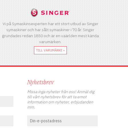
Vi på Symaskinsexperten har ett stort utbud av Singer
symaskiner och har sålt symaskiner i 70 år. Singer
grundades redan 1850 och är en vaärlden mest kända
varumärken.
TILL VARUMÄRKE »
Nyhetsbrev
Missa inga nyheter från oss! Anmäl dig
till vårt nyhetsbrev för att ta emot
information om nyheter, erbjudanden
mm.