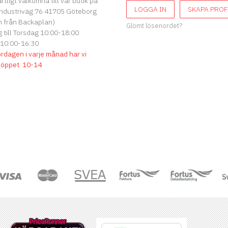
ärtligt välkomna till vår butik på
LOGGA IN
SKAPA PROF
ndustriväg 76 41705 Göteborg
 från Backaplan)
Glömt lösenordet?
till Torsdag 10:00-18:00
 10:00-16:30
ördagen i varje månad har vi
söppet
.
10-14