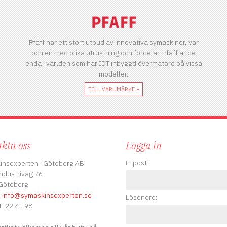
Pfaff har ett stort utbud av innovativa symaskiner, var
och en med olika utrustning och fördelar. Pfaff är de
enda i världen som har IDT inbyggd övermatare på vissa
modeller.
TILL VARUMÄRKE »
kta oss
Logga in
E-post:
insexperten i Göteborg AB
ndustriväg 76
Göteborg
:
info
@symaskinsexperten.se
Lösenord:
-22 41 98