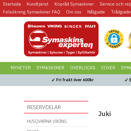
Startsida
Kundtjänst
Köpråd Symaskiner
Service och re
Felsökning Symaskiner FAQ
Om oss
Nålguide
Trådguide
NYHETER
SYMASKINER
OVERLOCKS
COVER
SYM
KAMPANJER
BLACK WEEK
Fri frakt över 600kr
RESERVDELAR
Juki
HUSQVARNA VIKING