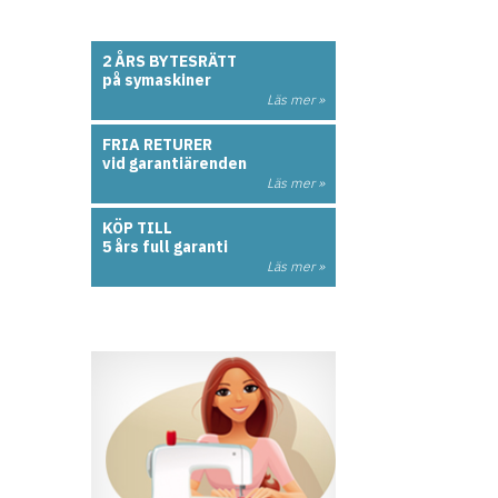
2 ÅRS BYTESRÄTT
på symaskiner
Läs mer »
FRIA RETURER
vid garantiärenden
Läs mer »
KÖP TILL
5 års full garanti
Läs mer »