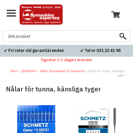
Fri retur vid garantiärenden
Tel nr 031 22 41 98
Tygodrar 2-3 dagars leverans
Hem
»
Sytillbehör
»
Nålar Symaskiner & Overlocks
»
Nålar för tunna, känsliga
tyger
Nålar för tunna, känsliga tyger