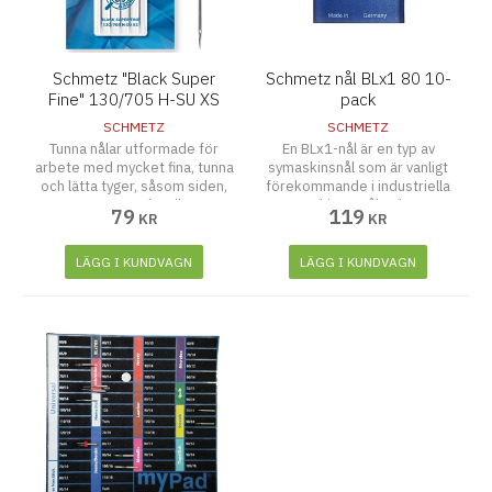
Schmetz "Black Super
Schmetz nål BLx1 80 10-
Fine" 130/705 H-SU XS
pack
70/10 5-pack
SCHMETZ
SCHMETZ
Tunna nålar utformade för
En BLx1-nål är en typ av
arbete med mycket fina, tunna
symaskinsnål som är vanligt
och lätta tyger, såsom siden,
förekommande i industriella
organza och voile.
symaskiner. Nålen har en
79
119
KR
KR
rundad spets(Ball point) och
en flat baksida(Flat shank)
med en skåra ovanför ögat på
LÄGG I KUNDVAGN
LÄGG I KUNDVAGN
framsidan(scarf), vilket gör
den lämplig för att sy i lätta
och medeltjocka vävda tyger
såsom siden, bomull och linne.