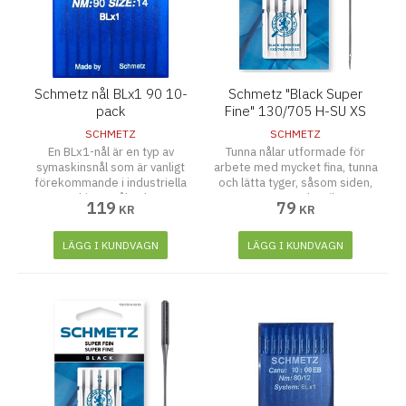
Schmetz nål BLx1 90 10-
Schmetz "Black Super
pack
Fine" 130/705 H-SU XS
60/9 5-pack
SCHMETZ
SCHMETZ
En BLx1-nål är en typ av
Tunna nålar utformade för
symaskinsnål som är vanligt
arbete med mycket fina, tunna
förekommande i industriella
och lätta tyger, såsom siden,
symaskiner. Nålen har en
organza och voile.
119
79
KR
KR
rundad spets(Ball point) och
en flat baksida(Flat shank)
med en skåra ovanför ögat på
LÄGG I KUNDVAGN
LÄGG I KUNDVAGN
framsidan(scarf), vilket gör
den lämplig för att sy i lätta
och medeltjocka vävda tyger
såsom siden, bomull och linne.