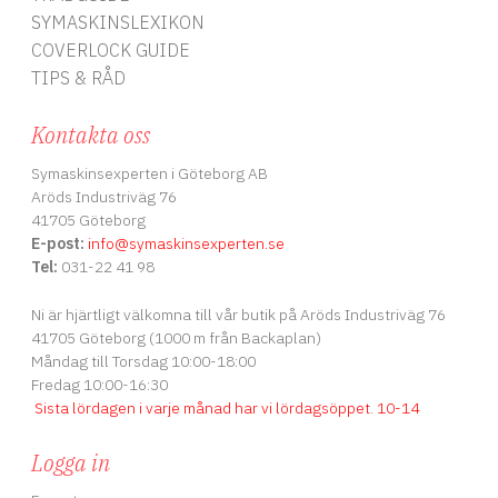
SYMASKINSLEXIKON
COVERLOCK GUIDE
TIPS & RÅD
Kontakta oss
Symaskinsexperten i Göteborg AB
Aröds Industriväg 76
41705 Göteborg
E-post:
info
@symaskinsexperten.se
Tel:
031-22 41 98
Ni är hjärtligt välkomna till vår butik på Aröds Industriväg 76
41705 Göteborg (1000 m från Backaplan)
Måndag till Torsdag 10:00-18:00
Fredag 10:00-16:30
Sista lördagen i varje månad har vi lördagsöppet
.
10-14
Logga in