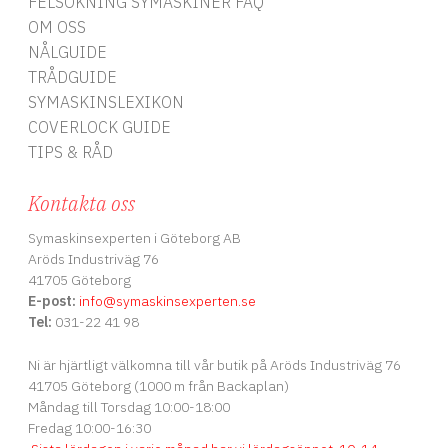
FELSÖKNING SYMASKINER FAQ
OM OSS
NÅLGUIDE
TRÅDGUIDE
SYMASKINSLEXIKON
COVERLOCK GUIDE
TIPS & RÅD
Kontakta oss
Symaskinsexperten i Göteborg AB
Aröds Industriväg 76
41705 Göteborg
E-post:
info
@symaskinsexperten.se
Tel:
031-22 41 98
Ni är hjärtligt välkomna till vår butik på Aröds Industriväg 76
41705 Göteborg (1000 m från Backaplan)
Måndag till Torsdag 10:00-18:00
Fredag 10:00-16:30