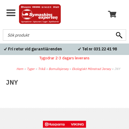
Fri retur vid garantiärenden
Tel nr 031 22 41 98
Tygodrar 2-3 dagars leverans
Hem
»
Tyger
»
Trikå
»
Bomullsjersey
»
Ekologiskt Mönstrad Jersey
»
JNY
JNY