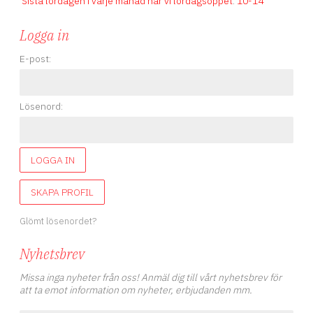
Sista lördagen i varje månad har vi lördagsöppet
.
10-14
Logga in
E-post:
Lösenord:
LOGGA IN
SKAPA PROFIL
Glömt lösenordet?
Nyhetsbrev
Missa inga nyheter från oss! Anmäl dig till vårt nyhetsbrev för
att ta emot information om nyheter, erbjudanden mm.