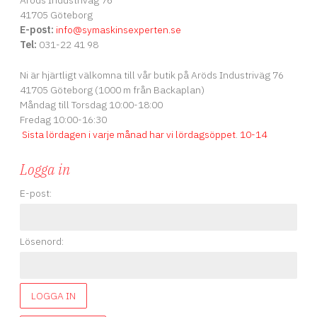
Aröds Industriväg 76
41705 Göteborg
E-post:
info
@symaskinsexperten.se
Tel:
031-22 41 98
Ni är hjärtligt välkomna till vår butik på Aröds Industriväg 76
41705 Göteborg (1000 m från Backaplan)
Måndag till Torsdag 10:00-18:00
Fredag 10:00-16:30
Sista lördagen i varje månad har vi lördagsöppet
.
10-14
Logga in
E-post:
Lösenord:
LOGGA IN