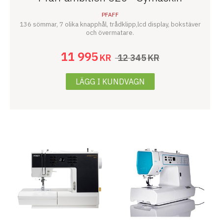
PFAFF
136 sömmar, 7 olika knapphål, trådklipp,lcd display, bokstäver
och övermatare.
11 995
KR
12 345
KR
LÄGG I KUNDVAGN