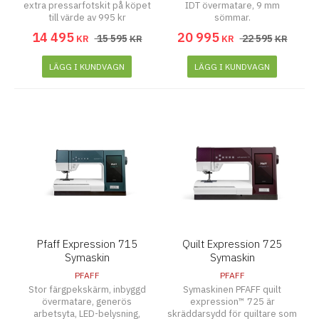
extra pressarfotskit på köpet
IDT övermatare, 9 mm
till värde av 995 kr
sömmar.
14 495
20 995
15 595
22 595
KR
KR
KR
KR
LÄGG I KUNDVAGN
LÄGG I KUNDVAGN
Pfaff Expression 715
Quilt Expression 725
Symaskin
Symaskin
PFAFF
PFAFF
Stor färgpekskärm, inbyggd
Symaskinen PFAFF quilt
övermatare, generös
expression™ 725 är
arbetsyta, LED-belysning,
skräddarsydd för quiltare som