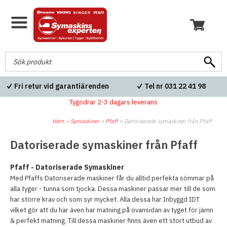
Fri retur vid garantiärenden
Tel nr 031 22 41 98
Tygodrar 2-3 dagars leverans
Hem
»
Symaskiner
»
Pfaff
»
Datoriserade symaskiner från Pfaff
Datoriserade symaskiner från Pfaff
Pfaff - Datoriserade Symaskiner
Med Pfaffs Datoriserade maskiner får du alltid perfekta sömmar på
alla tyger - tunna som tjocka. Dessa maskiner passar mer till de som
har större krav och som syr mycket. Alla dessa har Inbyggd IDT
vilket gör att du har även har matning på ovansidan av tyget för jämn
& perfekt matning. Till dessa maskiner finns även ett stort utbud av