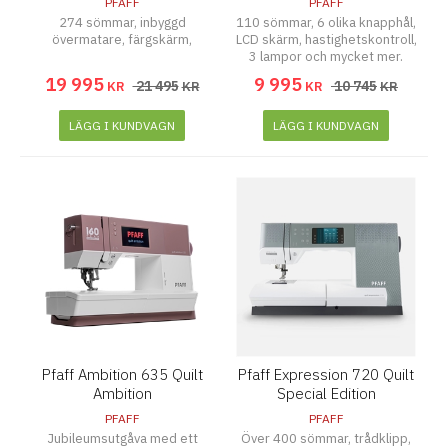
PFAFF
PFAFF
274 sömmar, inbyggd
110 sömmar, 6 olika knapphål,
övermatare, färgskärm,
LCD skärm, hastighetskontroll,
3 lampor och mycket mer.
19 995
9 995
21 495
10 745
KR
KR
KR
KR
LÄGG I KUNDVAGN
LÄGG I KUNDVAGN
Pfaff Ambition 635 Quilt
Pfaff Expression 720 Quilt
Ambition
Special Edition
PFAFF
PFAFF
Jubileumsutgåva med ett
Över 400 sömmar, trådklipp,