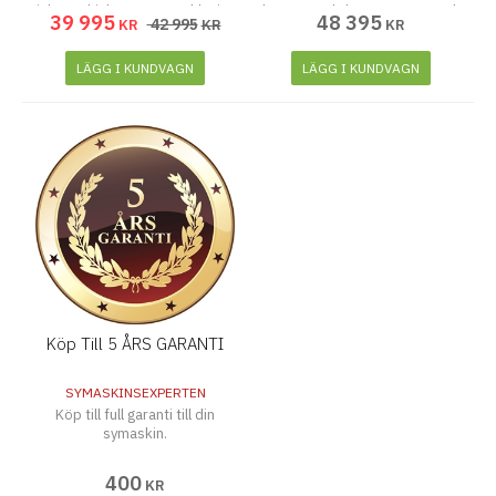
inbyggt hjälpsystem, exklusiva
kräver exakthet, utrymme och
39 995
48 395
42 995
KR
KR
KR
PFAFF®-tekniker mm
kontroll.
LÄGG I KUNDVAGN
LÄGG I KUNDVAGN
Köp Till 5 ÅRS GARANTI
SYMASKINSEXPERTEN
Köp till full garanti till din
symaskin.
400
KR