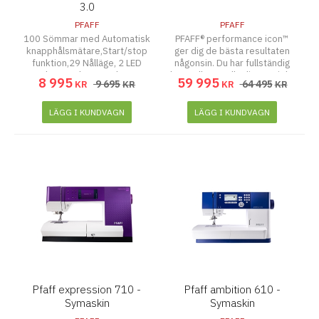
3.0
PFAFF
PFAFF
100 Sömmar med Automatisk
PFAFF® performance icon™
knapphålsmätare,Start/stop
ger dig de bästa resultaten
funktion,29 Nålläge, 2 LED
någonsin. Du har fullständig
lampor, bara 6,7 kg.
kontroll över alla dina projekt
8 995
59 995
9 695
64 495
KR
KR
KR
KR
in i minsta detalj – låt dig
imponeras av fantastiska
möjligheter.
LÄGG I KUNDVAGN
LÄGG I KUNDVAGN
Pfaff expression 710 -
Pfaff ambition 610 -
Symaskin
Symaskin