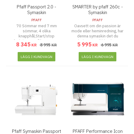
Pfaff Passport 2.0 -
SMARTER by pfaff 260c -
Symaskin
Symaskin
PFAFF
PFAFF
70 Sömmar med 7 mm
Oavsett om din passion är
sömmar, 4 olika
mode eller heminredning, har
knapphål,Start/stop
denna symaskin det du
funktion,29 Nålläge, 2 LED
behöver. Välj bland 27
8 345
5 995
8 995
6 995
KR
KR
KR
KR
lampor, bara 7 kg.
sömmar, alla med automatiska
inställningar inställningar för
stygnlängd och stygnbredd.
LÄGG I KUNDVAGN
LÄGG I KUNDVAGN
Pfaff Symaskin Passport
PFAFF Performance Icon