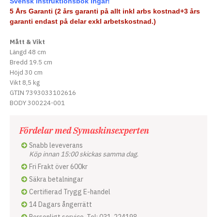
Svensk instruktionsbok ingår!
5 Års Garanti (2 års garanti på allt inkl arbs kostnad+3 års
garanti endast på delar exkl arbetskostnad.)
Mått & Vikt
Längd 48 cm
Bredd 19.5 cm
Höjd 30 cm
Vikt 8,5 kg
GTIN 7393033102616
BODY 300224-001
Fördelar med Symaskinsexperten
Snabb leveverans
Köp innan 15:00 skickas samma dag.
Fri Frakt över 600kr
Säkra betalningar
Certifierad Trygg E-handel
14 Dagars ångerrätt
Personligt service. Tel: 031-224198