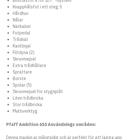
Blixtlåsfot 4 för IDT™-system
Knapphålsfot i ett steg 5
Hårdhuv
Nålar
Nätkabel
Fotpedal
Trådnät
Kantlinjal
Filtdyna (2)
Skruvmejsel
Extra trådhållare
Sprättare
Borste
Spolar (5)
Skruvmejsel för stygnplåt
Liten trådbricka
Stor trådbricka
Multiverktyg
Pfaff Ambition 610 Användnings områden:
Denna maskin är mångsidig och är perfekt för att lägga upp