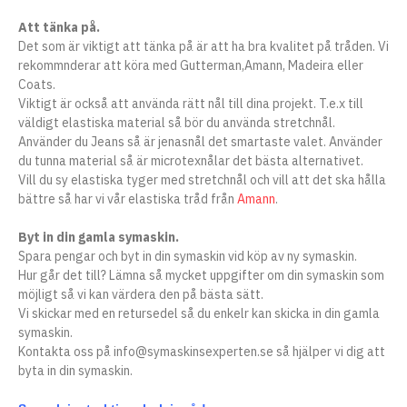
Att tänka på.
Det som är viktigt att tänka på är att ha bra kvalitet på tråden. Vi
rekommnderar att köra med Gutterman,Amann, Madeira eller
Coats.
Viktigt är också att använda rätt nål till dina projekt. T.e.x till
väldigt elastiska material så bör du använda stretchnål.
Använder du Jeans så är jenasnål det smartaste valet. Använder
du tunna material så är microtexnålar det bästa alternativet.
Vill du sy elastiska tyger med stretchnål och vill att det ska hålla
bättre så har vi vår elastiska tråd från
Amann
.
Byt in din gamla symaskin.
Spara pengar och byt in din symaskin vid köp av ny symaskin.
Hur går det till? Lämna så mycket uppgifter om din symaskin som
möjligt så vi kan värdera den på bästa sätt.
Vi skickar med en retursedel så du enkelr kan skicka in din gamla
symaskin.
Kontakta oss på info@symaskinsexperten.se så hjälper vi dig att
byta in din symaskin.