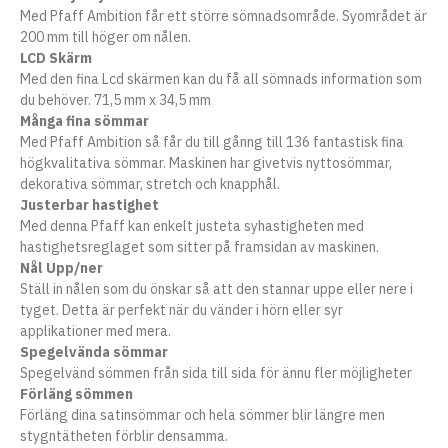
Med Pfaff Ambition får ett större sömnadsområde. Syområdet är
200 mm till höger om nålen.
LCD Skärm
Med den fina Lcd skärmen kan du få all sömnads information som
du behöver. 71,5 mm x 34,5 mm
Många fina sömmar
Med Pfaff Ambition så får du till gånng till 136 fantastisk fina
högkvalitativa sömmar. Maskinen har givetvis nyttosömmar,
dekorativa sömmar, stretch och knapphål.
Justerbar hastighet
Med denna Pfaff kan enkelt justeta syhastigheten med
hastighetsreglaget som sitter på framsidan av maskinen.
Nål Upp/ner
Ställ in nålen som du önskar så att den stannar uppe eller nere i
tyget. Detta är perfekt när du vänder i hörn eller syr
applikationer med mera.
Spegelvända sömmar
Spegelvänd sömmen från sida till sida för ännu fler möjligheter
Förläng sömmen
Förläng dina satinsömmar och hela sömmer blir längre men
stygntätheten förblir densamma.