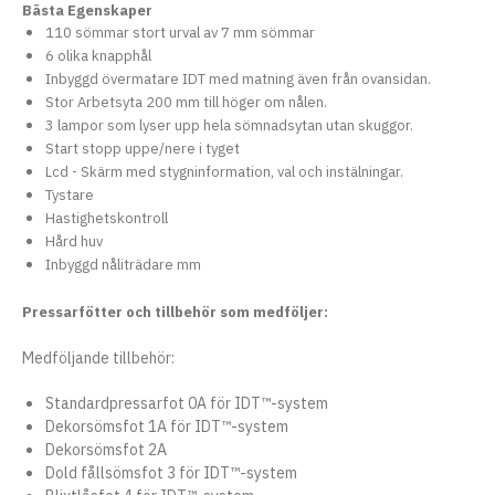
Bästa Egenskaper
110 sömmar stort urval av 7 mm sömmar
6 olika knapphål
Inbyggd övermatare IDT med matning även från ovansidan.
Stor Arbetsyta 200 mm till höger om nålen.
3 lampor som lyser upp hela sömnadsytan utan skuggor.
Start stopp uppe/nere i tyget
Lcd - Skärm med stygninformation, val och instälningar.
Tystare
Hastighetskontroll
Hård huv
Inbyggd nåliträdare mm
Pressarfötter och tillbehör som medföljer:
Medföljande tillbehör:
Standardpressarfot 0A för IDT™-system
Dekorsömsfot 1A för IDT™-system
Dekorsömsfot 2A
Dold fållsömsfot 3 för IDT™-system