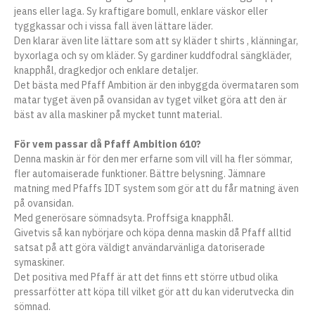
jeans eller laga. Sy kraftigare bomull, enklare väskor eller
tyggkassar och i vissa fall även lättare läder.
Den klarar även lite lättare som att sy kläder t shirts , klänningar,
byxorlaga och sy om kläder. Sy gardiner kuddfodral sängkläder,
knapphål, dragkedjor och enklare detaljer.
Det bästa med Pfaff Ambition är den inbyggda övermataren som
matar tyget även på ovansidan av tyget vilket göra att den är
bäst av alla maskiner på mycket tunnt material.
För vem passar då Pfaff Ambition 610?
Denna maskin är för den mer erfarne som vill vill ha fler sömmar,
fler automaiserade funktioner. Bättre belysning. Jämnare
matning med Pfaffs IDT system som gör att du får matning även
på ovansidan.
Med generösare sömnadsyta. Proffsiga knapphål.
Givetvis så kan nybörjare och köpa denna maskin då Pfaff alltid
satsat på att göra väldigt användarvänliga datoriserade
symaskiner.
Det positiva med Pfaff är att det finns ett större utbud olika
pressarfötter att köpa till vilket gör att du kan viderutvecka din
sömnad.