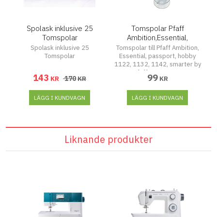
Spolask inklusive 25
Tomspolar Pfaff
Tomspolar
Ambition,Essential,
Passport, Smarter
Spolask inklusive 25
Tomspolar till Pfaff Ambition,
Tomspolar
Essential, passport, hobby
1122, 1132, 1142, smarter by
pfaff 160s, 140s
143
99
170
KR
KR
KR
LÄGG I KUNDVAGN
LÄGG I KUNDVAGN
Liknande produkter