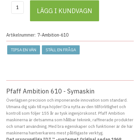
LÄGG I KUNDVAGN
Artikelnummer:
7-Ambition-610
TIPSA EN VÄN
STÄLL EN FRÅGA
Pfaff Ambition 610 - Symaskin
Överlägsen precision och imponerande innovation som standard.
Utmana dig själv till nya höjder! Dra nytta av den tillförlitlighet och
kontroll som följer 155 år av tysk ingenjörskonst. Pfaff Ambition
maskinerna är detsamma som hållbar teknink, raffinerade produkter
och smart användning. Med bra egenskaper och funktioner är de här
maskinerna hantverkarens mest pålitligaste verktyg.
Det ursprungliga IDT ™ -systemet
Original sedan 1968