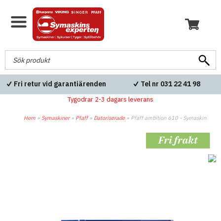
Fri retur vid garantiärenden
Tel nr 031 22 41 98
Tygodrar 2-3 dagars leverans
Hem
»
Symaskiner
»
Pfaff
»
Datoriserade
»
Pfaff ambition 610 - Symaskin