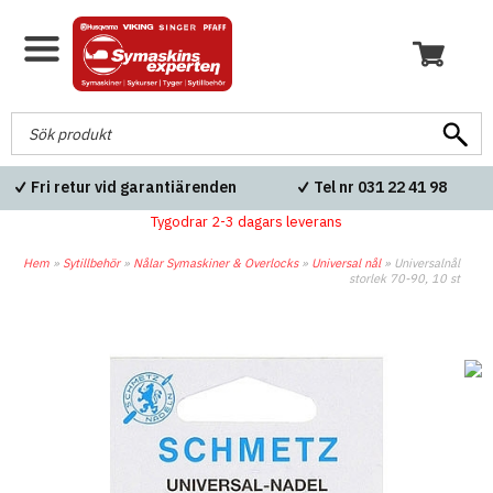
Fri retur vid garantiärenden
Tel nr 031 22 41 98
Tygodrar 2-3 dagars leverans
Hem
»
Sytillbehör
»
Nålar Symaskiner & Overlocks
»
Universal nål
»
Universalnål
storlek 70-90, 10 st