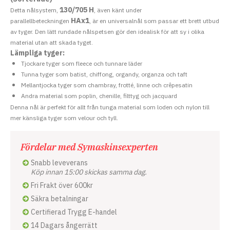
130/705 H
Detta nålsystem,
, även känt under
HAx1
parallellbeteckningen
, är en universalnål som passar ett brett utbud
av tyger. Den lätt rundade nålspetsen gör den idealisk för att sy i olika
material utan att skada tyget.
Lämpliga tyger:
Tjockare tyger som fleece och tunnare läder
Tunna tyger som batist, chiffong, organdy, organza och taft
Mellantjocka tyger som chambray, frotté, linne och crêpesatin
Andra material som poplin, chenille, filttyg och jacquard
Denna nål är perfekt för allt från tunga material som loden och nylon till
mer känsliga tyger som velour och tyll.
Fördelar med Symaskinsexperten
Snabb leveverans
Köp innan 15:00 skickas samma dag.
Fri Frakt över 600kr
Säkra betalningar
Certifierad Trygg E-handel
14 Dagars ångerrätt