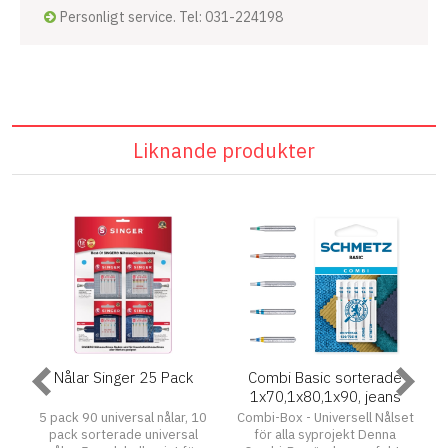
Personligt service. Tel: 031-224198
Liknande produkter
 5
Nålar Singer 25 Pack
Combi Basic sorterade
1x70,1x80,1x90, jeans
1x90 H-J, Stretch 1x90 H-
5 pack 90 universal nålar, 10
Combi-Box - Universell Nålset
S
9
pack sorterade universal
för alla syprojekt Denna
1