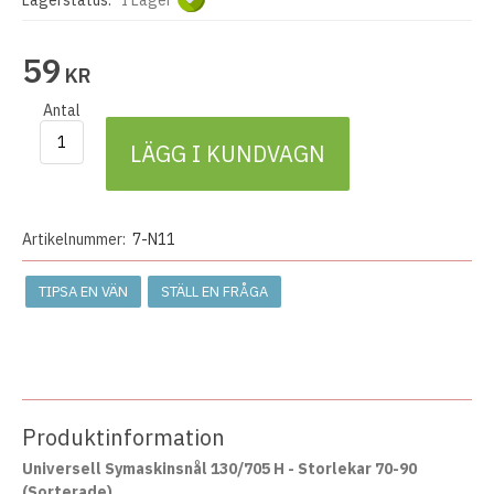
Lagerstatus:
I Lager
59
KR
Antal
LÄGG I KUNDVAGN
Artikelnummer:
7-N11
TIPSA EN VÄN
STÄLL EN FRÅGA
Produktinformation
Universell Symaskinsnål 130/705 H - Storlekar 70-90
(Sorterade)