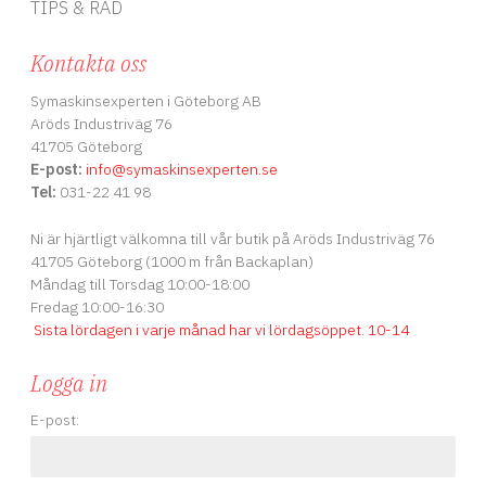
TIPS & RÅD
Kontakta oss
Symaskinsexperten i Göteborg AB
Aröds Industriväg 76
41705 Göteborg
E-post:
info
@symaskinsexperten.se
Tel:
031-22 41 98
Ni är hjärtligt välkomna till vår butik på Aröds Industriväg 76
41705 Göteborg (1000 m från Backaplan)
Måndag till Torsdag 10:00-18:00
Fredag 10:00-16:30
Sista lördagen i varje månad har vi lördagsöppet
.
10-14
Logga in
E-post: