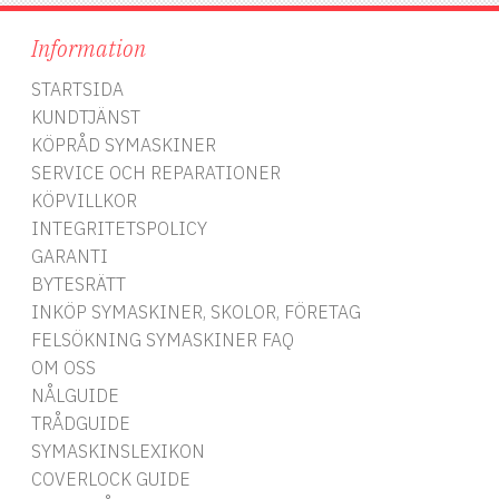
Information
re
är
STARTSIDA
KUNDTJÄNST
en
KÖPRÅD SYMASKINER
ör
SERVICE OCH REPARATIONER
KÖPVILLKOR
INTEGRITETSPOLICY
GARANTI
BYTESRÄTT
INKÖP SYMASKINER, SKOLOR, FÖRETAG
FELSÖKNING SYMASKINER FAQ
OM OSS
NÅLGUIDE
TRÅDGUIDE
SYMASKINSLEXIKON
COVERLOCK GUIDE