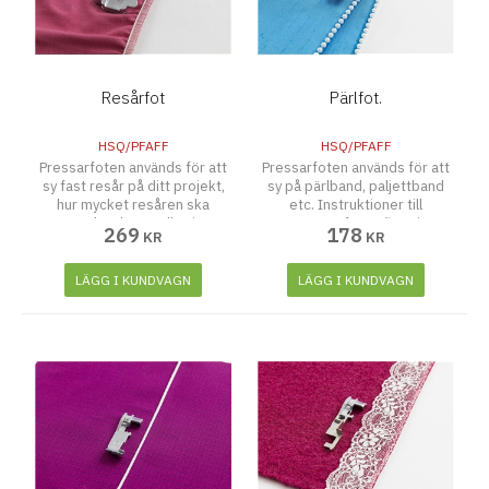
Resårfot
Pärlfot.
HSQ/PFAFF
HSQ/PFAFF
Pressarfoten används för att
Pressarfoten används för att
sy fast resår på ditt projekt,
sy på pärlband, paljettband
hur mycket resåren ska
etc. Instruktioner till
sträckas kan ställas in.
pressarfoten finns i
269
178
KR
KR
förpackningen.
LÄGG I KUNDVAGN
LÄGG I KUNDVAGN