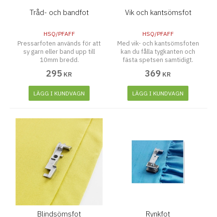
Tråd- och bandfot
Vik och kantsömsfot
HSQ/PFAFF
HSQ/PFAFF
Pressarfoten används för att
Med vik- och kantsömsfoten
sy garn eller band upp till
kan du fålla tygkanten och
10mm bredd.
fästa spetsen samtidigt.
295
369
KR
KR
LÄGG I KUNDVAGN
LÄGG I KUNDVAGN
Blindsömsfot
Rynkfot