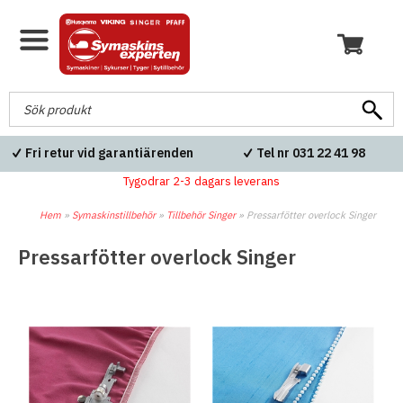
Fri retur vid garantiärenden
Tel nr 031 22 41 98
Tygodrar 2-3 dagars leverans
Hem
»
Symaskinstillbehör
»
Tillbehör Singer
»
Pressarfötter overlock Singer
Pressarfötter overlock Singer