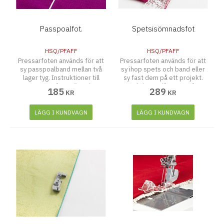
Passpoalfot.
Spetsisömnadsfot
HSQ/PFAFF
HSQ/PFAFF
Pressarfoten används för att
Pressarfoten används för att
sy passpoalband mellan två
sy ihop spets och band eller
lager tyg. Instruktioner till
sy fast dem på ett projekt.
pressarfoten finns i
Instruktioner till pressarfoten
185
289
KR
KR
förpackningen.
finns i förpackningen
LÄGG I KUNDVAGN
LÄGG I KUNDVAGN