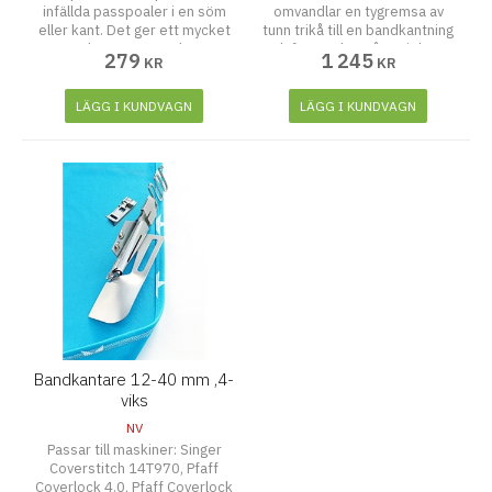
infällda passpoaler i en söm
omvandlar en tygremsa av
eller kant. Det ger ett mycket
tunn trikå till en bandkantning
arbetat utseende.
och fäster den på projektets
279
1 245
KR
KR
kanter i ett steg.
LÄGG I KUNDVAGN
LÄGG I KUNDVAGN
Bandkantare 12-40 mm ,4-
viks
NV
Passar till maskiner: Singer
Coverstitch 14T970, Pfaff
Coverlock 4.0, Pfaff Coverlock