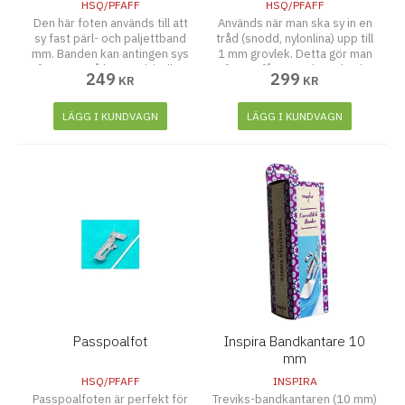
HSQ/PFAFF
HSQ/PFAFF
Den här foten används till att
Används när man ska sy in en
sy fast pärl- och paljettband
tråd (snodd, nylonlina) upp till
mm. Banden kan antingen sys
1 mm grovlek. Detta gör man
fast ovanpå kanten (A) eller
för att få en markerad och
249
299
KR
KR
utanför kanten (B).
förstärkt fåll (t.ex. på
brudklänningar och gardiner).
LÄGG I KUNDVAGN
LÄGG I KUNDVAGN
Passpoalfot
Inspira Bandkantare 10
mm
HSQ/PFAFF
INSPIRA
Passpoalfoten är perfekt för
Treviks-bandkantaren (10 mm)