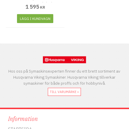
3.0, Husqvarna Huskylock S25
1 595
KR
och Husqvarna Huskylock
LÄGG I KUNDVAGN
Hos oss på Symaskinsexperten finner du ett brett sortiment av
Husqvarna Viking Symaskiner. Husqvarna Viking tillverkar
symaskiner för både proffs och för hobbynivå.
TILL VARUMÄRKE »
Information