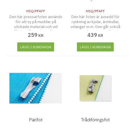
HSQ/PFAFF
HSQ/PFAFF
Den här pressarfoten används
Den här foten är avsedd för
för att sy på muddar på
rynkning av kjolar, ärmkullar,
stickade material och vid
volanger m.m. Den går också
fållning då man inte vill att
att använda, när man vill rynka
259
439
KR
KR
sömmen ska synas.
och sy fast det rynkade i ett
enda moment.
LÄGG I KUNDVAGN
LÄGG I KUNDVAGN
Pärlfot
Trådiföringsfot