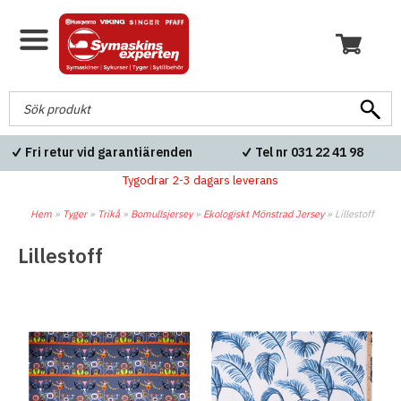
Fri retur vid garantiärenden
Tel nr 031 22 41 98
Tygodrar 2-3 dagars leverans
Hem
»
Tyger
»
Trikå
»
Bomullsjersey
»
Ekologiskt Mönstrad Jersey
»
Lillestoff
Lillestoff