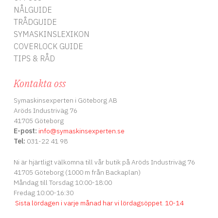
NÅLGUIDE
TRÅDGUIDE
SYMASKINSLEXIKON
COVERLOCK GUIDE
TIPS & RÅD
Kontakta oss
Symaskinsexperten i Göteborg AB
Aröds Industriväg 76
41705 Göteborg
E-post:
info
@symaskinsexperten.se
Tel:
031-22 41 98
Ni är hjärtligt välkomna till vår butik på Aröds Industriväg 76
41705 Göteborg (1000 m från Backaplan)
Måndag till Torsdag 10:00-18:00
Fredag 10:00-16:30
Sista lördagen i varje månad har vi lördagsöppet
.
10-14