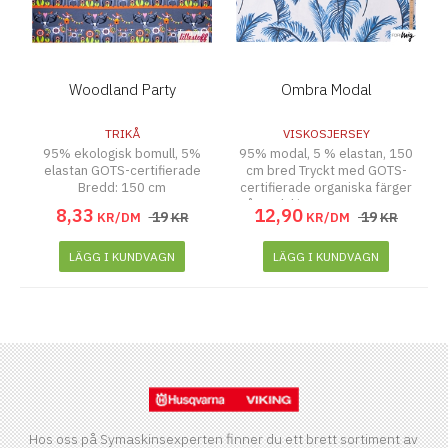
Woodland Party
Ombra Modal
TRIKÅ
VISKOSJERSEY
95% ekologisk bomull, 5%
95% modal, 5 % elastan, 150
elastan GOTS-certifierade
cm bred Tryckt med GOTS-
Bredd: 150 cm
certifierade organiska färger
på modal i Hannover. Tvätt 40
8
,
33
12
,
90
19
19
KR/DM
KR
KR/DM
KR
Grader
LÄGG I KUNDVAGN
LÄGG I KUNDVAGN
Hos oss på Symaskinsexperten finner du ett brett sortiment av