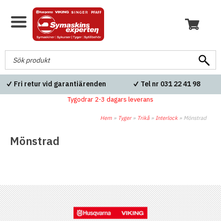
Fri retur vid garantiärenden
Tel nr 031 22 41 98
Tygodrar 2-3 dagars leverans
Hem
»
Tyger
»
Trikå
»
Interlock
»
Mönstrad
Mönstrad