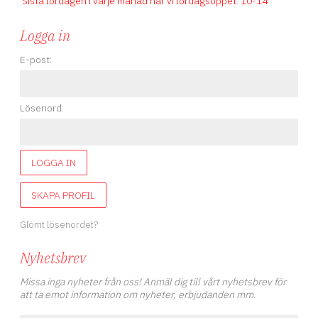
Sista lördagen i varje månad har vi lördagsöppet
.
10-14
Logga in
E-post:
Lösenord:
LOGGA IN
SKAPA PROFIL
Glömt lösenordet?
Nyhetsbrev
Missa inga nyheter från oss! Anmäl dig till vårt nyhetsbrev för
att ta emot information om nyheter, erbjudanden mm.