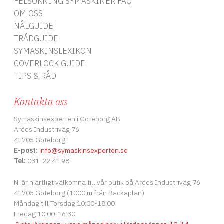
FELSÖKNING SYMASKINER FAQ
OM OSS
NÅLGUIDE
TRÅDGUIDE
SYMASKINSLEXIKON
COVERLOCK GUIDE
TIPS & RÅD
Kontakta oss
Symaskinsexperten i Göteborg AB
Aröds Industriväg 76
41705 Göteborg
E-post:
info
@symaskinsexperten.se
Tel:
031-22 41 98
Ni är hjärtligt välkomna till vår butik på Aröds Industriväg 76
41705 Göteborg (1000 m från Backaplan)
Måndag till Torsdag 10:00-18:00
Fredag 10:00-16:30