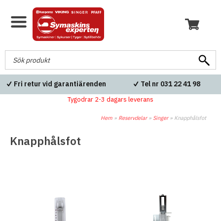
Fri retur vid garantiärenden
Tel nr 031 22 41 98
Tygodrar 2-3 dagars leverans
Hem
»
Reservdelar
»
Singer
»
Knapphålsfot
Knapphålsfot