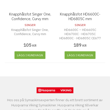
Knapphålsfot Singer One,
Knapphålsfot HD6600C-
Confidence, Curvy mm
HD6805C mm
SINGER
SINGER
Knapphålsfot Singer One,
HD6600C – HD6605C
Confidence, Curvy mm
HD6700C - HD6705C
HD6800C - HD6805C CE677
C7220-C7255 C5950 –
105
189
KR
KR
C5955 C5980 – C5985
C7290Q HD6620C
LÄGG I KUNDVAGN
LÄGG I KUNDVAGN
Hos oss på Symaskinsexperten finner du ett brett sortiment av
Husqvarna Viking Symaskiner. Husqvarna Viking tillverkar