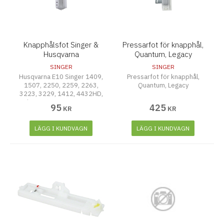
Knapphålsfot Singer &
Pressarfot för knapphål,
Husqvarna
Quantum, Legacy
SINGER
SINGER
Husqvarna E10 Singer 1409,
Pressarfot för knapphål,
1507, 2250, 2259, 2263,
Quantum, Legacy
3223, 3229, 1412, 4432HD,
Singer 1409, 1507, 2250,
95
425
KR
KR
2259, 2263, 3223, 3229,
1412, 4432HD
LÄGG I KUNDVAGN
LÄGG I KUNDVAGN