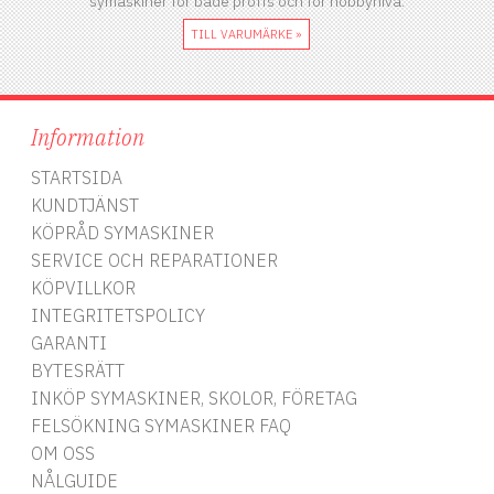
symaskiner för både proffs och för hobbynivå.
TILL VARUMÄRKE »
Information
STARTSIDA
KUNDTJÄNST
KÖPRÅD SYMASKINER
SERVICE OCH REPARATIONER
KÖPVILLKOR
INTEGRITETSPOLICY
GARANTI
BYTESRÄTT
INKÖP SYMASKINER, SKOLOR, FÖRETAG
FELSÖKNING SYMASKINER FAQ
OM OSS
NÅLGUIDE