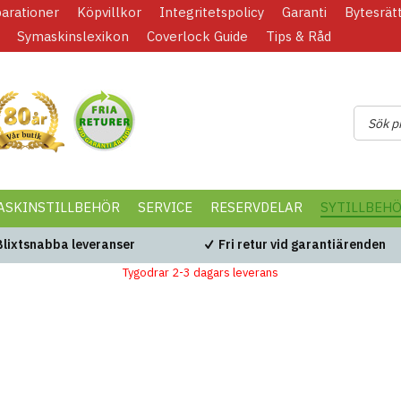
parationer
Köpvillkor
Integritetspolicy
Garanti
Bytesrät
Symaskinslexikon
Coverlock Guide
Tips & Råd
ASKINSTILLBEHÖR
SERVICE
RESERVDELAR
SYTILLBEH
Blixtsnabba leveranser
Fri retur vid garantiärenden
Tygodrar 2-3 dagars leverans