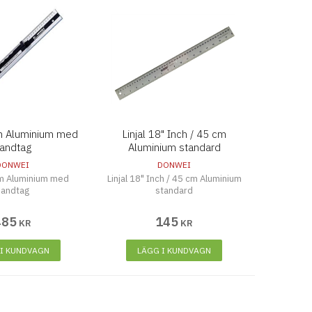
cm Aluminium med
Linjal 18" Inch / 45 cm
andtag
Aluminium standard
DONWEI
DONWEI
cm Aluminium med
Linjal 18" Inch / 45 cm Aluminium
handtag
standard
485
145
KR
KR
 I KUNDVAGN
LÄGG I KUNDVAGN