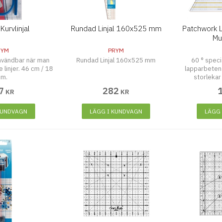
Kurvlinjal
Rundad Linjal 160x525 mm
Patchwork Li
Mul
RYM
PRYM
användbar när man
Rundad Linjal 160x525 mm
60 ° speci
linjer. 46 cm / 18
lapparbeten 
um.
storlekar
7
282
KR
KR
KUNDVAGN
LÄGG I KUNDVAGN
LÄGG