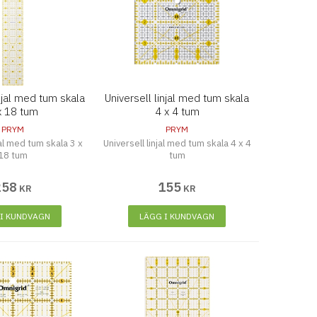
injal med tum skala
Universell linjal med tum skala
x 18 tum
4 x 4 tum
PRYM
PRYM
jal med tum skala 3 x
Universell linjal med tum skala 4 x 4
18 tum
tum
258
155
KR
KR
 I KUNDVAGN
LÄGG I KUNDVAGN