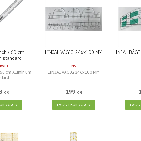
Inch / 60 cm
LINJAL VÅGIG 246x100 MM
LINJAL BÅG
m standard
NWEI
NV
/ 60 cm Aluminium
LINJAL VÅGIG 246x100 MM
ndard
3
199
KR
KR
KUNDVAGN
LÄGG I KUNDVAGN
LÄGG