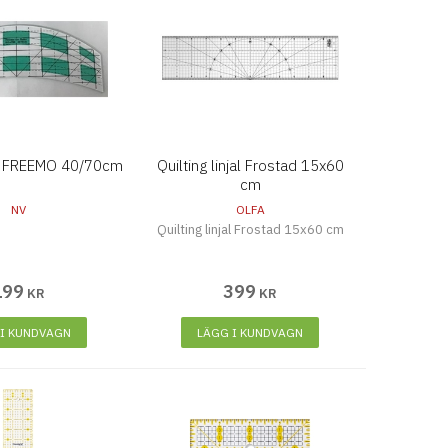
E FREEMO 40/70cm
Quilting linjal Frostad 15x60
cm
NV
OLFA
Quilting linjal Frostad 15x60 cm
199
399
KR
KR
 I KUNDVAGN
LÄGG I KUNDVAGN