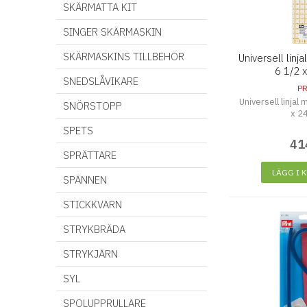
SKÄRMATTA KIT
SINGER SKÄRMASKIN
SKÄRMASKINS TILLBEHÖR
Universell linj
6 1/2 
SNEDSLÅVIKARE
P
Universell linjal
SNÖRSTOPP
x 2
SPETS
41
SPRÄTTARE
LÄGG I 
SPÄNNEN
STICKKVARN
STRYKBRÄDA
STRYKJÄRN
SYL
SPOLUPPRULLARE