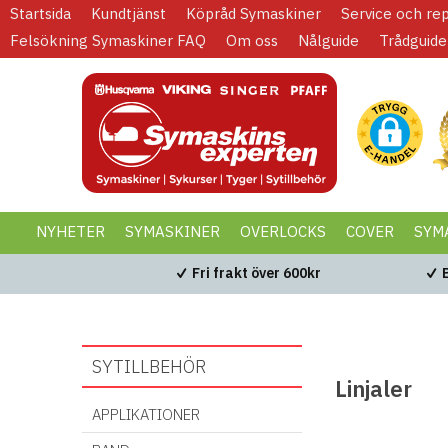
Startsida
Kundtjänst
Köpråd Symaskiner
Service och re
Felsökning Symaskiner FAQ
Om oss
Nålguide
Trådguide
NYHETER
SYMASKINER
OVERLOCKS
COVER
SYM
KAMPANJER
BLACK WEEK
Fri frakt över 600kr
SYTILLBEHÖR
Linjaler
APPLIKATIONER