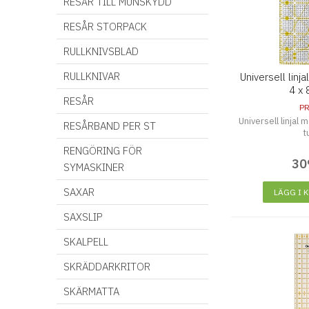
RESÅR TILL MUNSKYDD
RESÅR STORPACK
RULLKNIVSBLAD
RULLKNIVAR
Universell linj
4 x 
RESÅR
P
Universell linjal 
RESÅRBAND PER ST
t
RENGÖRING FÖR
30
SYMASKINER
SAXAR
LÄGG I 
SAXSLIP
SKALPELL
SKRÄDDARKRITOR
SKÄRMATTA