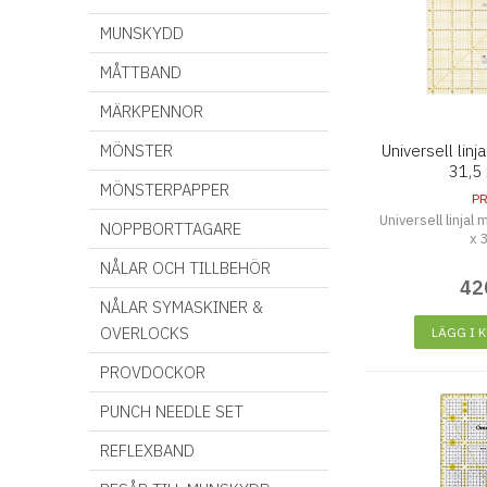
MUNSKYDD
MÅTTBAND
MÄRKPENNOR
MÖNSTER
Universell lin
31,5 
MÖNSTERPAPPER
P
Universell linjal
NOPPBORTTAGARE
x 
NÅLAR OCH TILLBEHÖR
42
NÅLAR SYMASKINER &
OVERLOCKS
LÄGG I 
PROVDOCKOR
PUNCH NEEDLE SET
REFLEXBAND