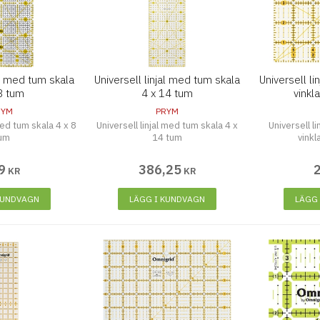
al med tum skala
Universell linjal med tum skala
Universell li
8 tum
4 x 14 tum
vinkla
RYM
PRYM
med tum skala 4 x 8
Universell linjal med tum skala 4 x
Universell l
um
14 tum
vinkl
9
386
,
25
KR
KR
KUNDVAGN
LÄGG I KUNDVAGN
LÄGG