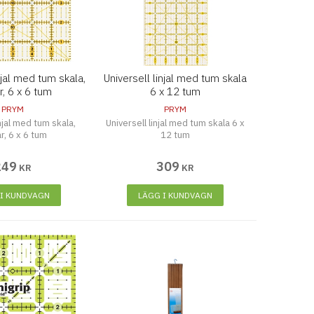
njal med tum skala,
Universell linjal med tum skala
r, 6 x 6 tum
6 x 12 tum
PRYM
PRYM
injal med tum skala,
Universell linjal med tum skala 6 x
ar, 6 x 6 tum
12 tum
249
309
KR
KR
 I KUNDVAGN
LÄGG I KUNDVAGN