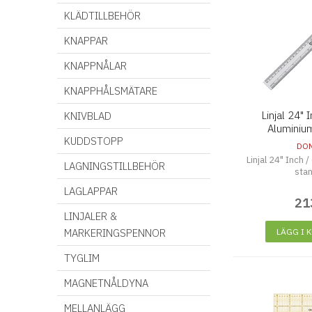
KLÄDTILLBEHÖR
KNAPPAR
KNAPPNÅLAR
KNAPPHÅLSMÄTARE
Linjal 24" 
KNIVBLAD
Aluminiu
KUDDSTOPP
DO
Linjal 24" Inch 
LAGNINGSTILLBEHÖR
sta
LAGLAPPAR
21
LINJALER &
MARKERINGSPENNOR
LÄGG I 
TYGLIM
MAGNETNÅLDYNA
MELLANLÄGG