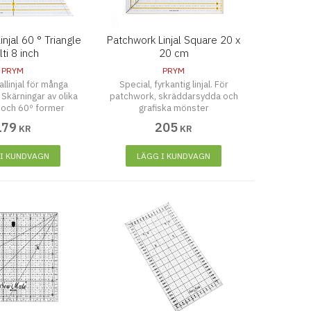
njal 60 ° Triangle
Patchwork Linjal Square 20 x
ti 8 inch
20 cm
PRYM
PRYM
allinjal för många
Special, fyrkantig linjal. För
Skärningar av olika
patchwork, skräddarsydda och
 och 60º former
grafiska mönster
179
205
KR
KR
 I KUNDVAGN
LÄGG I KUNDVAGN