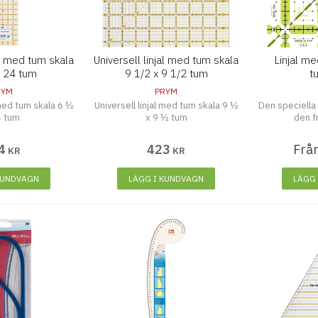
al med tum skala
Universell linjal med tum skala
Linjal m
x 24 tum
9 1/2 x 9 1/2 tum
t
RYM
PRYM
 med tum skala 6 ½
Universell linjal med tum skala 9 ½
Den speciella
4 tum
x 9 ½ tum
den fr
4
423
Frå
KR
KR
KUNDVAGN
LÄGG I KUNDVAGN
LÄGG