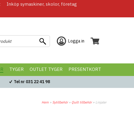
t
Inköp symaskiner, skolor, företag
Logga in
ÖR
TYGER
OUTLET TYGER
PRESENTKORT
Tel nr 031 22 41 98
Hem
»
Sytillbehör
»
Quilt tillbehör
»
Linjaler