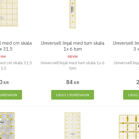
jal med cm skala
Universell linjal med tum skala
Universell l
x 31,5
1x 6 tum
3 
RYM
PRYM
 med cm skala 31,5
Universell linjal med tum skala 1x 6
Universell lin
31,5
tum
0
84
KR
KR
KUNDVAGN
LÄGG I KUNDVAGN
LÄGG