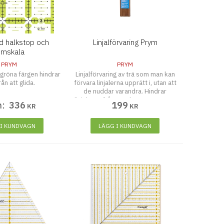
ed halkstop och
Linjalförvaring Prym
umskala
PRYM
PRYM
 gröna färgen hindrar
Linjalförvaring av trä som man kan
ån att glida.
förvara linjalerna upprätt i, utan att
de nuddar varandra. Hindrar
linjalerna från att skrapas. 50 x 10
n:
336
199
KR
KR
x 1,9 cm
 I KUNDVAGN
LÄGG I KUNDVAGN