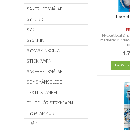
SÄKERHETSNÅLAR
Flexibel 
SYBORD
SYKIT
P
Mycket böjlig, 
SYSKRIN
markerar rundade 
t
SYMASKINSOLJA
15
STICKKVARN
LÄGG I 
SÄKERHETSNÅLAR
SÖMSMÅNSGUIDE
TEXTILSTÄMPEL
TILLBEHÖR STRYKJÄRN
TYGKLÄMMOR
TRÅD