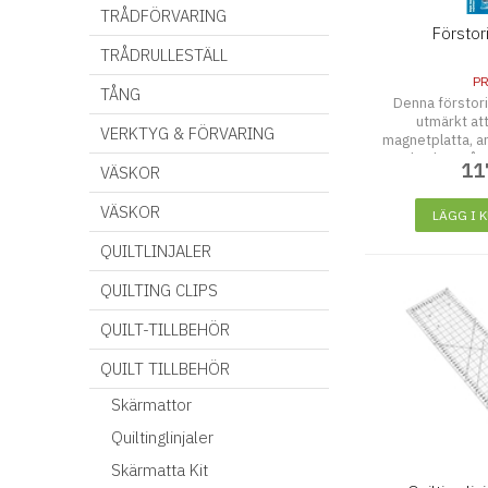
TRÅDFÖRVARING
Förstori
TRÅDRULLESTÄLL
P
TÅNG
Denna förstori
utmärkt at
VERKTYG & FÖRVARING
magnetplatta, ar
den har två
11
VÄSKOR
säkerställer at
ordentlig
VÄSKOR
LÄGG I 
QUILTLINJALER
QUILTING CLIPS
QUILT-TILLBEHÖR
QUILT TILLBEHÖR
Skärmattor
Quiltinglinjaler
Skärmatta Kit