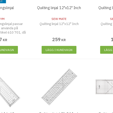
ngslinjal
Quilting linjal 12"x12" Inch
Quilting
RYM
SEW MATE
S
ngslinjal passar
Quilting linjal 12"x12" Inch
Quilting
t använda på
tikel 610 701, då
 magneter som
7
259
KR
KR
t linjalen hålls
t på plats.
KUNDVAGN
LÄGG I KUNDVAGN
LÄGG