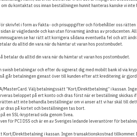
 du kontaktat oss innan beställningen hunnit hanteras kanske vi inte hin
för skrivfel i form av Fakta- och prisuppgifter och förbehåller oss rätten
 sidan är vägledande och kan utan förvarning ändras av producenten. All
mmsugaren.se har rätt att korrigera sådana eventuella fel och att ändra
talar du alltid din vara när du hämtar ut varan hos postombudet.
å betalar du alltid din vara när du hämtar ut varan hos postombudet.
 swish betalningar och efter du signerat dig med mobilt bank id via krypt
så går betalningen genast över till kunden efter att kreditering är gjord 
A/MasterCard. Välj betalningssätt ”Kort/Direktbetalning” i kassan. Ing
rveras beloppet på ert konto och dras först när er beställning skickas if
 rätten att inte behandla beställningar om vi anser att vi har skäl till d
r dras på kortet och beställningen tas bort.
r på en SSL-krypterad sida genom Svea.
ven för PCI DSS och är en av Sveriges ledande leverantörer för betalnin
t Kort/Direktbetalning i kassan. Ingen transaktionskostnad tillkommer. D