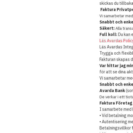
skickas du tillbaka
Faktura Privatp
Vi samarbetar med 
Snabbt och enke
Säkert:
Alla trans
Full koll:
Du kan e
Läs Avardas Polic
Läs Avardas Integ
Trygga och flexib
Fakturan skapas da
Var hittar jag mi
för att se dina ak
Vi samarbetar med
Snabbt och enke
Avarda Bank
(som
De verkar i ett tio
Faktura Företag
I samarbete med Fo
• Vid betalning 
• Autentisering m
Betalningsvillkor 