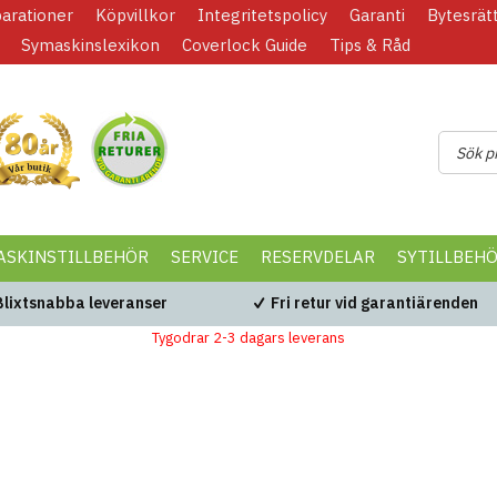
parationer
Köpvillkor
Integritetspolicy
Garanti
Bytesrät
Symaskinslexikon
Coverlock Guide
Tips & Råd
ASKINSTILLBEHÖR
SERVICE
RESERVDELAR
SYTILLBEH
Blixtsnabba leveranser
Fri retur vid garantiärenden
Tygodrar 2-3 dagars leverans