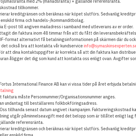
röjsmålsränta med 2% (månadsränta) + gällande referensränta.
skostnad tillkommer.
rierar kreditgränsen och beräknas när köpet slutförs. Sedvanlig kreditp
 enskild firma och handels-/kommanditbolag.
ia E-post till angiven mailadress i samband med utleverans av er order.
tagit din faktura inom 48 timmar från att du fått din leveransbekräftel
PDF-format alternativt få betalningsinformationen på skärmen där du ock
r det också bra att kontakta vår kundservice
info@symaskinsexperten.s
för att dina kontaktuppgifter är korrekta så att din faktura kan distribu
uran åligger det dig som kund att kontakta oss enligt ovan. Avgifter so
rtus International Finance AB kan vi vissa tider på året erbjuda betaln
talning
mot faktura måste Personnummer/Organisationsnummer anges.
an undantag till beställarens folkbokföringsadress.
 Oss tillhanda senast datum angivet i kampanjen. Faktureringskostnad kan
lning utgår påminnelseavgift med det belopp som är tillåtet enligt lag 
ällande referensränta.
rierar kreditgränsen och beräknas när köpet slutförs. Sedvanlig kreditp
ller enskild firma.