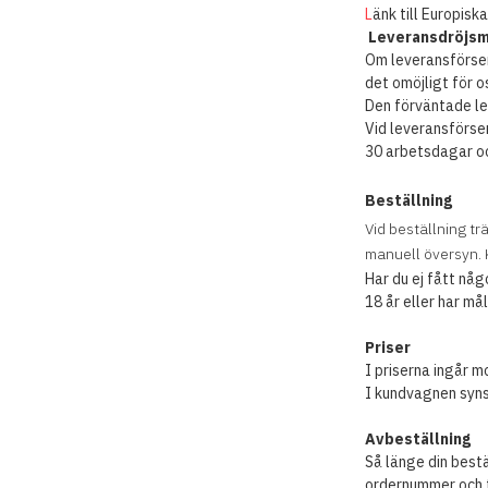
L
änk till Europisk
Leveransdröjsm
Om leveransförseni
det omöjligt för os
Den förväntade le
Vid leveransförse
30 arbetsdagar och
Beställning
Vid beställning t
manuell översyn. 
Har du ej fått någ
18 år eller har m
Priser
I priserna ingår 
I kundvagnen syns 
Avbeställning
Så länge din best
ordernummer och fu