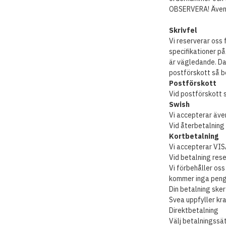
OBSERVERA! Även om
Skrivfel
Vi reserverar oss 
specifikationer på
är vägledande. Da
postförskott så be
Postförskott
Vid postförskott s
Swish
Vi accepterar även
Vid återbetalning 
Kortbetalning
Vi accepterar VIS
Vid betalning rese
Vi förbehåller oss
kommer inga penga
Din betalning ske
Svea uppfyller kra
Direktbetalning
Välj betalningssät