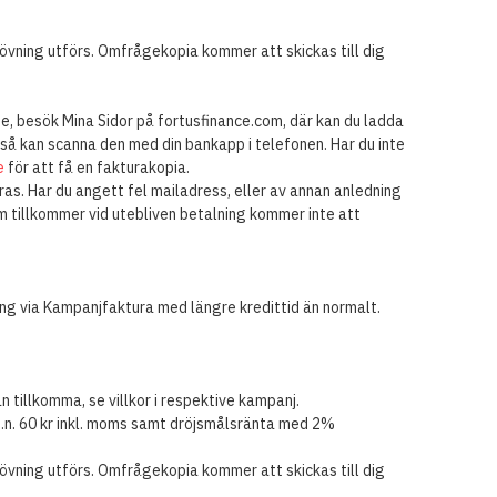
rövning utförs. Omfrågekopia kommer att skickas till dig
se, besök Mina Sidor på fortusfinance.com, där kan du ladda
så kan scanna den med din bankapp i telefonen. Har du inte
e
för att få en fakturakopia.
eras. Har du angett fel mailadress, eller av annan anledning
m tillkommer vid utebliven betalning kommer inte att
ing via Kampanjfaktura med längre kredittid än normalt.
 tillkomma, se villkor i respektive kampanj.
f.n. 60 kr inkl. moms samt dröjsmålsränta med 2%
rövning utförs. Omfrågekopia kommer att skickas till dig