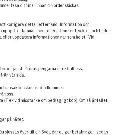
ner läsa ditt mail innan din order skickas.
 att korrigera detta i efterhand. Information och
a uppgifter lämnas med reservation för tryckfel, och bilder
 eller uppdatera informationen när som helst. Vid
erad tjänst så dras pengarna direkt till oss.
från vår sida.
en transaktionskostnad tillkommer.
rån oss.
etta (T ex vid misstanke om bedrägligt köp). Om så är fallet
gar på nätet.
u slussas över till din Svea där du gör betalningen, sedan