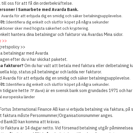
 till oss för att få din orderbekräftelse.
ersoner i Samarbete med Avarda Bank.
Avarda för att erbjuda dig en smidig och säker betalningsupplevelse.
lt:
Identifiera dig enkelt och slutför köpet på några sekunder
aktioner sker med högsta säkerhet och kryptering.
nkelt hantera dina betalningar och fakturor via Avardas Mina sidor.
y >>
retspolicy >>
la betalningar med Avarda
gen efter du vi har skickat paketet.
na fakturor?
Om du har valt att betala med faktura eller delbetalning ka
tuella köp, status på betalningar och ladda ner fakturor.
 Avarda för att erbjuda dig en smidig och säker betalningsupplevelse.
lt:
Identifiera dig enkelt och slutför köpet på några sekunder.
 tidigare hette
) är en svensk bank som grundades 1971 och har 
TF Bank
tal europeiska länder
rtus International Finance AB kan vi erbjuda betalning via faktura, på så
mot faktura måste Personnummer/Organisationsnummer anges.
ed BankID kan komma att krävas.
för Faktura är 14 dagar netto. Vid försenad betalning utgår påminnelseav