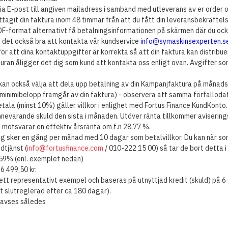
ia E-post till angiven mailadress i samband med utleverans av er order o
tagit din faktura inom 48 timmar från att du fått din leveransbekräftel
PDF-format alternativt få betalningsinformationen på skärmen där du ock
r det också bra att kontakta vår kundservice
info@symaskinsexperten.s
för att dina kontaktuppgifter är korrekta så att din faktura kan distribu
uran åligger det dig som kund att kontakta oss enligt ovan. Avgifter so
kan också välja att dela upp betalning av din Kampanjfaktura på månad
minimibelopp framgår av din faktura) - observera att samma förfallodat
etala (minst 10%) gäller villkor i enlighet med Fortus Finance KundKonto
nnevarande skuld den sista i månaden. Utöver ränta tillkommer aviserin
 motsvarar en effektiv årsränta om f.n 28,77 %.
g sker en gång per månad med 10 dagar som betalvillkor. Du kan när som
dtjänst (
info@fortusfinance.com
/ 010-222 15 00) så tar de bort detta 
,59% (enl. exemplet nedan)
6 499,50 kr.
ett representativt exempel och baseras på utnyttjad kredit (skuld) på 6
dit slutreglerad efter ca 180 dagar).
 avses således