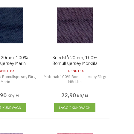
å 20mm, 100%
Snedslå 20mm, 100%
sjersey Marin
Bomullsjersey Mörklila
RENDTEX
TRENDTEX
 Bomullsjersey Färg:
Material: 100% Bomullsjersey Färg:
Marin
Mörklila
,
90
22
,
90
KR/ M
KR/ M
 I KUNDVAGN
LÄGG I KUNDVAGN