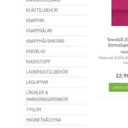
KLÄDTILLBEHÖR
KNAPPAR
KNAPPNÅLAR
Snedslå 
KNAPPHÅLSMÄTARE
Bomullsje
KNIVBLAD
TRE
Material: 100% B
KUDDSTOPP
Ce
LAGNINGSTILLBEHÖR
22
,
9
LAGLAPPAR
LÄGG I 
LINJALER &
MARKERINGSPENNOR
TYGLIM
MAGNETNÅLDYNA