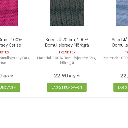
20mm, 100%
Snedslå 20mm, 100%
Snedsl
rsey Cerise
Bomullsjersey Mörkgrå
Bomulls
NDTEX
TRENDTEX
T
omullsjersey Färg:
Material: 100% Bomullsjersey Färg:
Material: 100%
rise
Mörkgrå
0
22
,
90
22
KR/ M
KR/ M
KUNDVAGN
LÄGG I KUNDVAGN
LÄGG