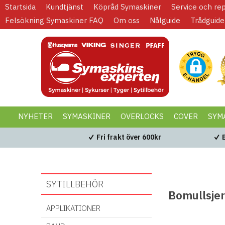
Startsida
Kundtjänst
Köpråd Symaskiner
Service och re
Felsökning Symaskiner FAQ
Om oss
Nålguide
Trådguide
NYHETER
SYMASKINER
OVERLOCKS
COVER
SYM
KAMPANJER
BLACK WEEK
Fri frakt över 600kr
SYTILLBEHÖR
Bomullsje
APPLIKATIONER