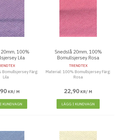
å 20mm, 100%
Snedslå 20mm, 100%
sjersey Lila
Bomullsjersey Rosa
RENDTEX
TRENDTEX
 Bomullsjersey Färg:
Material: 100% Bomullsjersey Färg:
Lila
Rosa
,
90
22
,
90
KR/ M
KR/ M
 I KUNDVAGN
LÄGG I KUNDVAGN