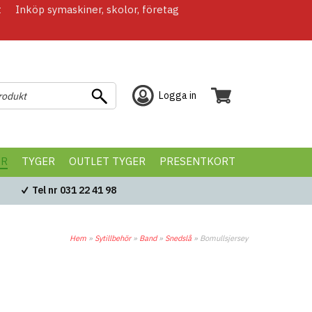
t
Inköp symaskiner, skolor, företag
Logga in
ÖR
TYGER
OUTLET TYGER
PRESENTKORT
Tel nr 031 22 41 98
Hem
»
Sytillbehör
»
Band
»
Snedslå
»
Bomullsjersey