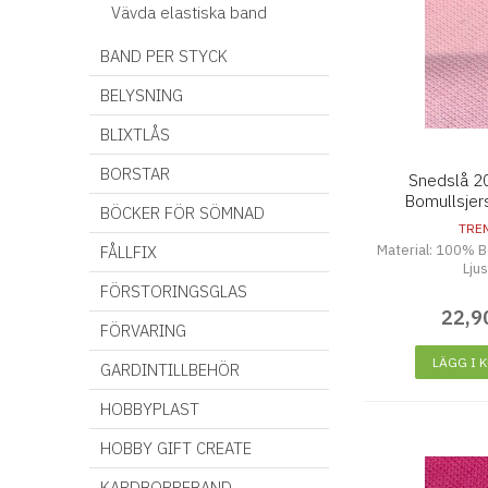
Vävda elastiska band
BAND PER STYCK
BELYSNING
BLIXTLÅS
BORSTAR
Snedslå 
Bomullsjer
BÖCKER FÖR SÖMNAD
TRE
Material: 100% B
FÅLLFIX
Lju
FÖRSTORINGSGLAS
22
,
9
FÖRVARING
LÄGG I 
GARDINTILLBEHÖR
HOBBYPLAST
HOBBY GIFT CREATE
KARDBORREBAND