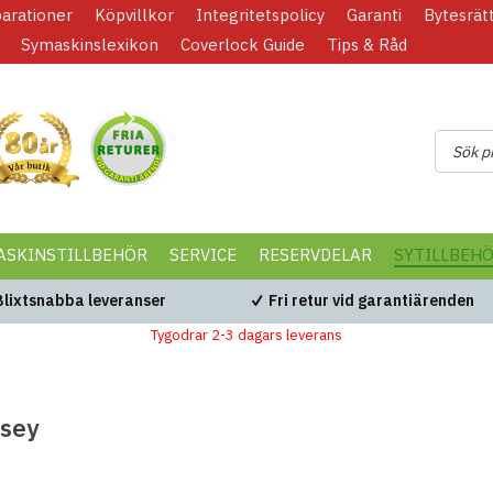
parationer
Köpvillkor
Integritetspolicy
Garanti
Bytesrät
Symaskinslexikon
Coverlock Guide
Tips & Råd
ASKINSTILLBEHÖR
SERVICE
RESERVDELAR
SYTILLBEH
Blixtsnabba leveranser
Fri retur vid garantiärenden
Tygodrar 2-3 dagars leverans
rsey