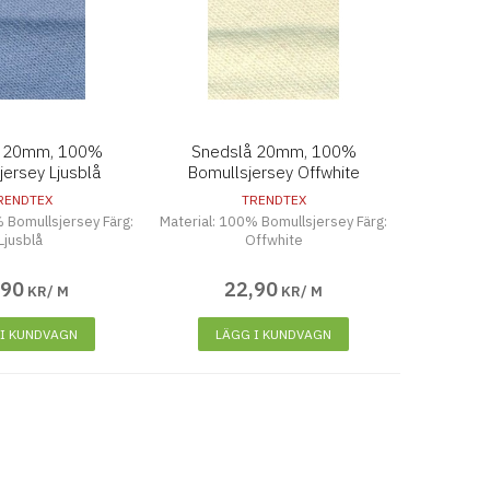
å 20mm, 100%
Snedslå 20mm, 100%
jersey Ljusblå
Bomullsjersey Offwhite
RENDTEX
TRENDTEX
 Bomullsjersey Färg:
Material: 100% Bomullsjersey Färg:
Ljusblå
Offwhite
,
90
22
,
90
KR/ M
KR/ M
 I KUNDVAGN
LÄGG I KUNDVAGN