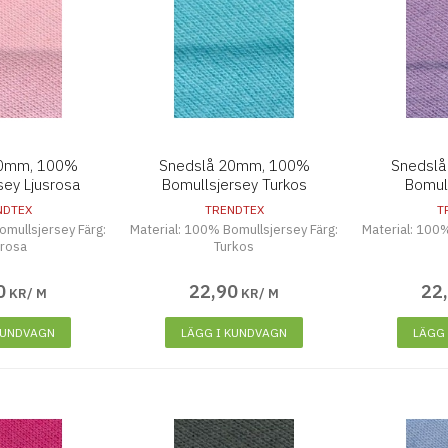
20mm, 100%
Snedslå 20mm, 100%
Snedsl
sey Ljusrosa
Bomullsjersey Turkos
Bomull
NDTEX
TRENDTEX
T
omullsjersey Färg:
Material: 100% Bomullsjersey Färg:
Material: 100%
srosa
Turkos
0
22
,
90
22
KR/ M
KR/ M
KUNDVAGN
LÄGG I KUNDVAGN
LÄGG