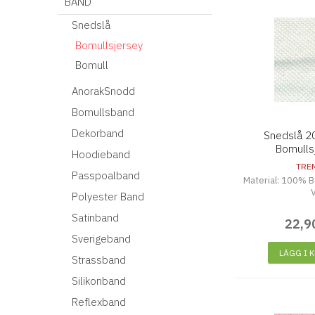
BAND
Snedslå
Bomullsjersey
Bomull
AnorakSnodd
Bomullsband
Dekorband
Snedslå 
Bomullsj
Hoodieband
TRE
Passpoalband
Material: 100% B
V
Polyester Band
Satinband
22
,
9
Sverigeband
LÄGG I 
Strassband
Silikonband
Reflexband