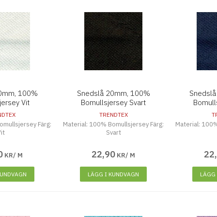
20mm, 100%
Snedslå 20mm, 100%
Snedsl
ersey Vit
Bomullsjersey Svart
Bomull
NDTEX
TRENDTEX
T
omullsjersey Färg:
Material: 100% Bomullsjersey Färg:
Material: 100%
it
Svart
0
22
,
90
22
KR/ M
KR/ M
KUNDVAGN
LÄGG I KUNDVAGN
LÄGG