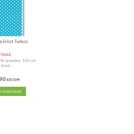
la Ernst Turkos
TRIKÅ
8% spandex, 160 cm
bred
90
KR/DM
 I KUNDVAGN