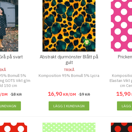
Grå på svart
Abstrakt djurmönster Blått på
Pricken
gult
IKÅ
TRIKÅ
95% Bomull 5%
Komposition 95% Bomull 5% Lycra
Kompositi
ring GOTS Vikt g/m
Elastan Vikt
dd 150 cm
cm Cer
16
,
90
15
,
90
18
19
R/DM
KR
KR/DM
KR
KUNDVAGN
LÄGG I KUNDVAGN
LÄGG