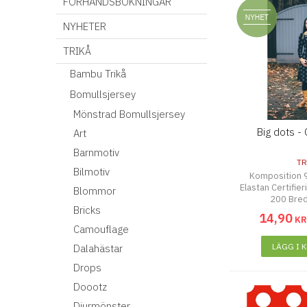
FÖRHANDSBOKNINGAR
NYHETER
TRIKÅ
Bambu Trikå
Bomullsjersey
Mönstrad Bomullsjersey
Big dots - 
Art
Barnmotiv
TR
Bilmotiv
Komposition 
Elastan Certifie
Blommor
200 Bre
Bricks
14
,
90
K
Camouflage
LÄGG I 
Dalahästar
Drops
Doootz
Djurmönster