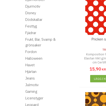
Djurmotiv
Disney
Dödskallar
Festtyg
Fjädrar
Pricken s
Frukt, Bär, Svamp &
grönsaker
TR
Fordon
Komposition 
Halloween
Elastan Vikt g
cm Certif
Havet
15
,
90
K
Hjärtan
Jeans
LÄGG I 
Julmotiv
Gaming
Licenstyger
Leopard