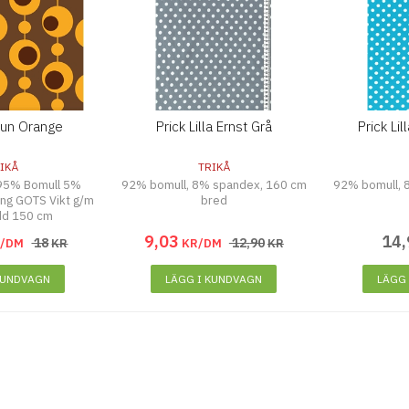
Brun Orange
Prick Lilla Ernst Grå
Prick Lil
IKÅ
TRIKÅ
95% Bomull 5%
92% bomull, 8% spandex, 160 cm
92% bomull, 
ring GOTS Vikt g/m
bred
dd 150 cm
9
,
03
14
,
18
12
,
90
R/DM
KR
KR/DM
KR
KUNDVAGN
LÄGG I KUNDVAGN
LÄGG