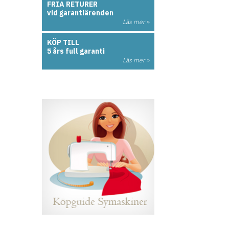
FRIA RETURER
vid garantiärenden
Läs mer »
KÖP TILL
5 års full garanti
Läs mer »