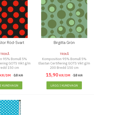
Stor Röd-Svart
Birgitta Grön
TRIKÅ
TRIKÅ
on 95% Bomull 5%
Komposition 95% Bomull 5%
fiering GOTS Vikt g/m
Elastan Certifiering GOTS Vikt g/m
redd 150 cm
200 Bredd 150 cm
15
,
90
18
18
KR/DM
KR
KR/DM
KR
 I KUNDVAGN
LÄGG I KUNDVAGN