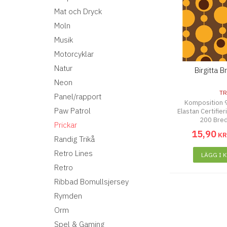
Mat och Dryck
Moln
Musik
Motorcyklar
Natur
Birgitta 
Neon
TR
Panel/rapport
Komposition 
Paw Patrol
Elastan Certifie
200 Bre
Prickar
15
,
90
K
Randig Trikå
Retro Lines
LÄGG I 
Retro
Ribbad Bomullsjersey
Rymden
Orm
Spel & Gaming