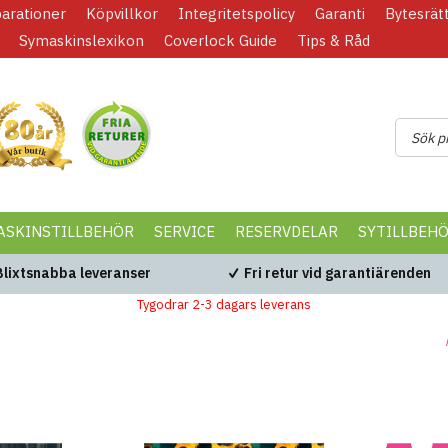
parationer
Köpvillkor
Integritetspolicy
Garanti
Bytesrät
Symaskinslexikon
Coverlock Guide
Tips & Råd
ASKINSTILLBEHÖR
SERVICE
RESERVDELAR
SYTILLBEH
Blixtsnabba leveranser
Fri retur vid garantiärenden
Tygodrar 2-3 dagars leverans