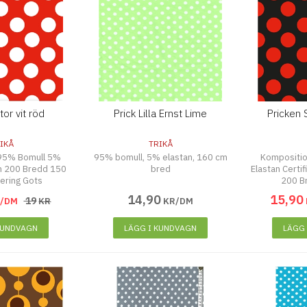
tor vit röd
Prick Lilla Ernst Lime
Pricken 
IKÅ
TRIKÅ
95% Bomull 5%
95% bomull, 5% elastan, 160 cm
Kompositi
/m 200 Bredd 150
bred
Elastan Certi
iering Gots
200 B
14
,
90
15
,
90
19
R/DM
KR
KR/DM
KUNDVAGN
LÄGG I KUNDVAGN
LÄGG