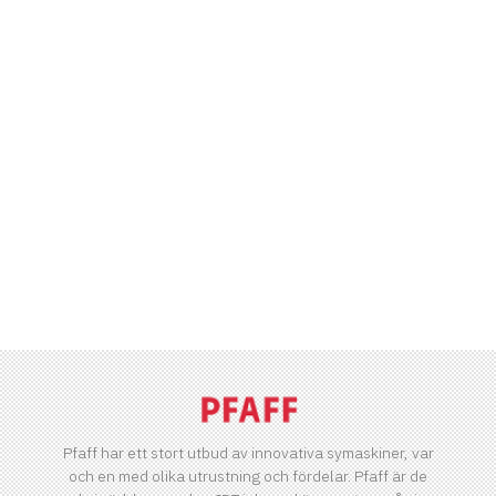
Pfaff har ett stort utbud av innovativa symaskiner, var
och en med olika utrustning och fördelar. Pfaff är de