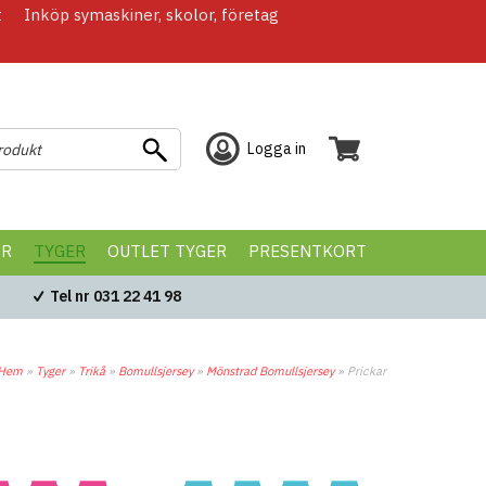
t
Inköp symaskiner, skolor, företag
Logga in
ÖR
TYGER
OUTLET TYGER
PRESENTKORT
Tel nr 031 22 41 98
Hem
»
Tyger
»
Trikå
»
Bomullsjersey
»
Mönstrad Bomullsjersey
»
Prickar