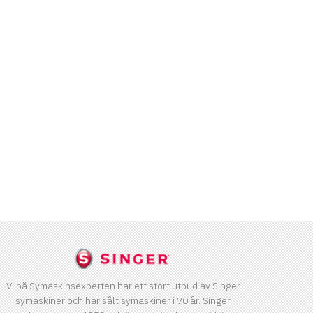
Vi på Symaskinsexperten har ett stort utbud av Singer
symaskiner och har sålt symaskiner i 70 år. Singer