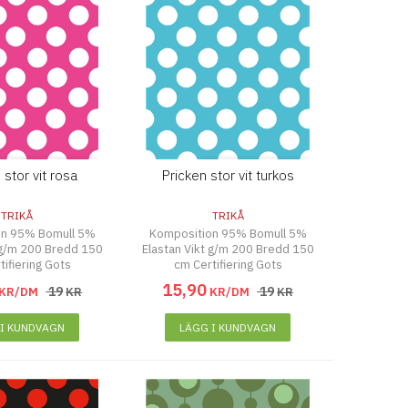
 stor vit rosa
Pricken stor vit turkos
TRIKÅ
TRIKÅ
on 95% Bomull 5%
Komposition 95% Bomull 5%
 g/m 200 Bredd 150
Elastan Vikt g/m 200 Bredd 150
tifiering Gots
cm Certifiering Gots
15
,
90
19
19
KR/DM
KR
KR/DM
KR
 I KUNDVAGN
LÄGG I KUNDVAGN