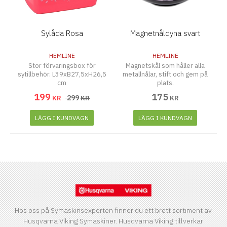
Sylåda Rosa
Magnetnåldyna svart
HEMLINE
HEMLINE
Stor förvaringsbox för
Magnetskål som håller alla
sytillbehör. L39xB27,5xH26,5
metallnålar, stift och gem på
cm
plats.
199
175
299
KR
KR
KR
LÄGG I KUNDVAGN
LÄGG I KUNDVAGN
Hos oss på Symaskinsexperten finner du ett brett sortiment av
Husqvarna Viking Symaskiner. Husqvarna Viking tillverkar