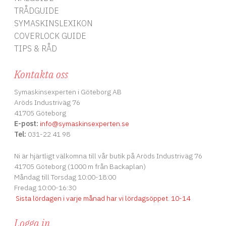
TRÅDGUIDE
SYMASKINSLEXIKON
COVERLOCK GUIDE
TIPS & RÅD
Kontakta oss
Symaskinsexperten i Göteborg AB
Aröds Industriväg 76
41705 Göteborg
E-post:
info
@symaskinsexperten.se
Tel:
031-22 41 98
Ni är hjärtligt välkomna till vår butik på Aröds Industriväg 76
41705 Göteborg (1000 m från Backaplan)
Måndag till Torsdag 10:00-18:00
Fredag 10:00-16:30
Sista lördagen i varje månad har vi lördagsöppet
.
10-14
Logga in