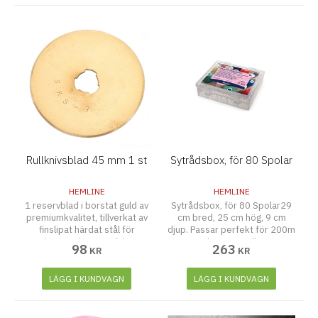
och sedan faller ner efter
användning.
Rullknivsblad 45 mm 1 st
Sytrådsbox, för 80 Spolar
HEMLINE
HEMLINE
1 reservblad i borstat guld av
Sytrådsbox, för 80 Spolar29
premiumkvalitet, tillverkat av
cm bred, 25 cm hög, 9 cm
finslipat härdat stål för
djup. Passar perfekt för 200m
överlägsen skärpa och längre
och 500 m rullar.
98
263
KR
KR
livslängd. Kan användas på tyg
och papper. Bladet passar
modellen Hemline Gold HG-
LÄGG I KUNDVAGN
LÄGG I KUNDVAGN
4095.