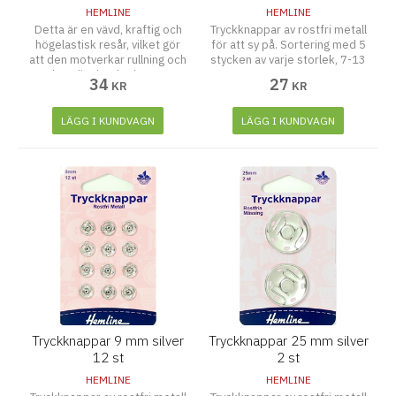
HEMLINE
HEMLINE
Detta är en vävd, kraftig och
Tryckknappar av rostfri metall
högelastisk resår, vilket gör
för att sy på. Sortering med 5
att den motverkar rullning och
stycken av varje storlek, 7-13
är lämplig där det krävs en
mm.
34
27
KR
KR
kraftig elastisitet tex. som
midjeresår.
LÄGG I KUNDVAGN
LÄGG I KUNDVAGN
Tryckknappar 9 mm silver
Tryckknappar 25 mm silver
12 st
2 st
HEMLINE
HEMLINE