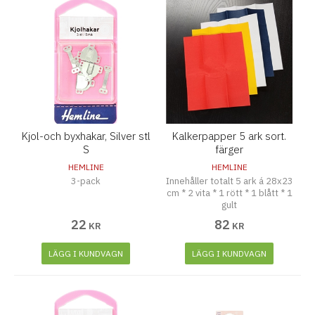
Kjol-och byxhakar, Silver stl
Kalkerpapper 5 ark sort.
S
färger
HEMLINE
HEMLINE
3-pack
Innehåller totalt 5 ark á 28x23
cm * 2 vita * 1 rött * 1 blått * 1
gult
22
82
KR
KR
LÄGG I KUNDVAGN
LÄGG I KUNDVAGN