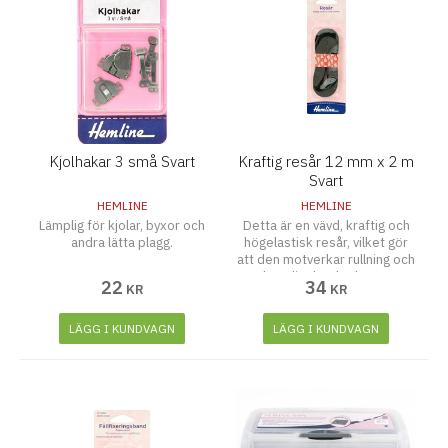
Kjolhakar 3 små Svart
Kraftig resår 12 mm x 2 m
Svart
HEMLINE
HEMLINE
Lämplig för kjolar, byxor och
Detta är en vävd, kraftig och
andra lätta plagg.
högelastisk resår, vilket gör
att den motverkar rullning och
är lämplig där det krävs en
22
34
KR
KR
kraftig elastisitet tex. som
midjeresår.
LÄGG I KUNDVAGN
LÄGG I KUNDVAGN