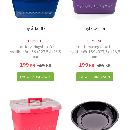
Sylåda Blå
Sylåda Lila
HEMLINE
HEMLINE
Stor förvaringsbox för
Stor förvaringsbox för
sytillbehör. L39xB27,5xH26,5
sytillbehör. L39xB27,5xH26,5
cm
cm
199
199
299
299
KR
KR
KR
KR
LÄGG I KUNDVAGN
LÄGG I KUNDVAGN