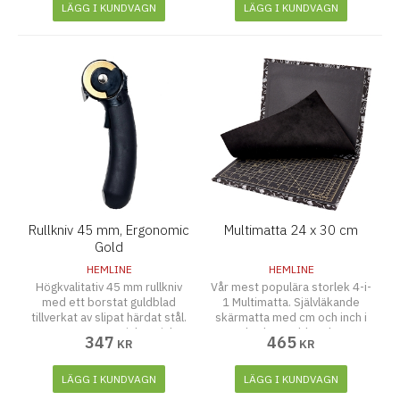
LÄGG I KUNDVAGN
LÄGG I KUNDVAGN
Rullkniv 45 mm, Ergonomic
Multimatta 24 x 30 cm
Gold
HEMLINE
HEMLINE
Högkvalitativ 45 mm rullkniv
Vår mest populära storlek 4-i-
med ett borstat guldblad
1 Multimatta. Självläkande
tillverkat av slipat härdat stål.
skärmatta med cm och inch i
Har ett ergonomiskt, mjukt
lättläst guldtryck.
347
465
KR
KR
grepphandtag för ett bekvämt
grepp och ett innovativt
säkerhetslåssystem för skydd
LÄGG I KUNDVAGN
LÄGG I KUNDVAGN
som lyfts bort vid klippning