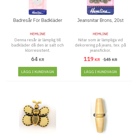
Badresår För Badkläder
Jeansnitar Brons, 20st
HEMLINE
HEMLINE
Denna resår är lämplig till
Nitar som är lämpliga vid
badkläder då den är salt och
dekorering på jeans, tex. på
klorresistent.
jeansfickor.
64
119
145
KR
KR
KR
LÄGG I KUNDVAGN
LÄGG I KUNDVAGN