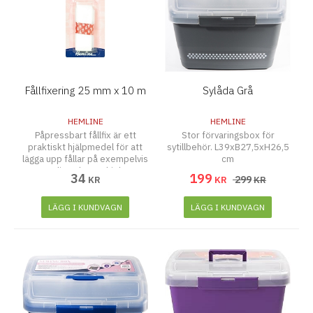
Fållfixering 25 mm x 10 m
Sylåda Grå
HEMLINE
HEMLINE
Påpressbart fållfix är ett
Stor förvaringsbox för
praktiskt hjälpmedel för att
sytillbehör. L39xB27,5xH26,5
lägga upp fållar på exempelvis
cm
gardiner, byxor, kjolar,
34
199
299
KR
KR
KR
klänningar och mycket mer
utan att behöva sy.
LÄGG I KUNDVAGN
LÄGG I KUNDVAGN