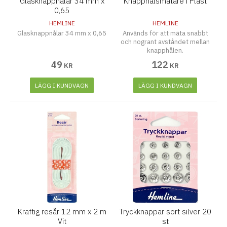
Glasknappnålar 34 mm x
Knapphålsmätare i Plast
0,65
HEMLINE
HEMLINE
Glasknappnålar 34 mm x 0,65
Används för att mäta snabbt
och nogrant avståndet mellan
knapphålen.
49
122
KR
KR
LÄGG I KUNDVAGN
LÄGG I KUNDVAGN
Kraftig resår 12 mm x 2 m
Tryckknappar sort silver 20
Vit
st