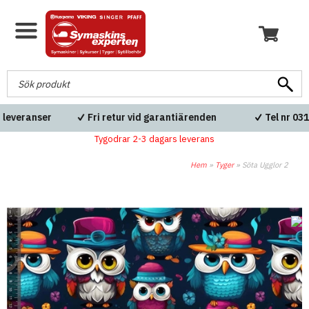
Fri frakt över 600kr
Blixtsnabba leveranser
Tygodrar 2-3 dagars leverans
Hem
»
Tyger
»
Söta Ugglor 2