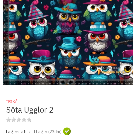
TRIKÅ
Söta Ugglor 2
Lagerstatus:
I Lager (23dm)