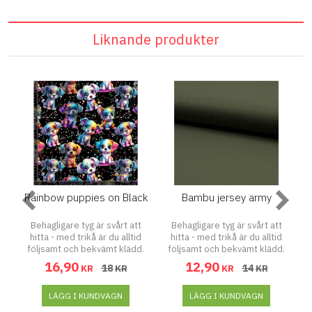
Liknande produkter
Rainbow puppies on Black
Bambu jersey army
t
Behagligare tyg är svårt att
Behagligare tyg är svårt att
d
hitta - med trikå är du alltid
hitta - med trikå är du alltid
.
följsamt och bekvämt klädd.
följsamt och bekvämt klädd.
en
Trikå, även kallat jersey är en
Med trikåtyg i bambu får man
T
16,90
12,90
18
14
KR
KR
KR
KR
t
stickning som ger materialet
ett fint, tungt och följsamt tyg
t.
en töjbar och flexibel effekt.
som passar till kjolar, tunikor
e
ga
Detta ger trikån extra trevliga
LÄGG I KUNDVAGN
och klänningar. Toppar, T-
LÄGG I KUNDVAGN
D
t,
egenskaper såsom lättskött,
shirtar och klänningar av
e