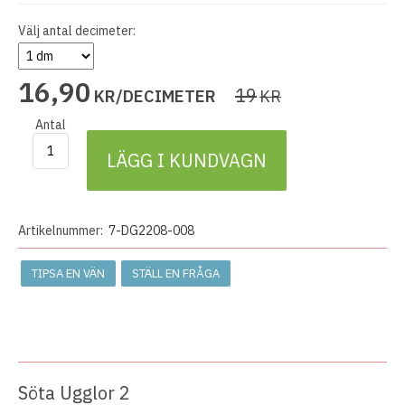
Välj antal decimeter:
16
,
90
19
KR/DECIMETER
KR
Antal
LÄGG I KUNDVAGN
Artikelnummer:
7-DG2208-008
TIPSA EN VÄN
STÄLL EN FRÅGA
Söta Ugglor 2