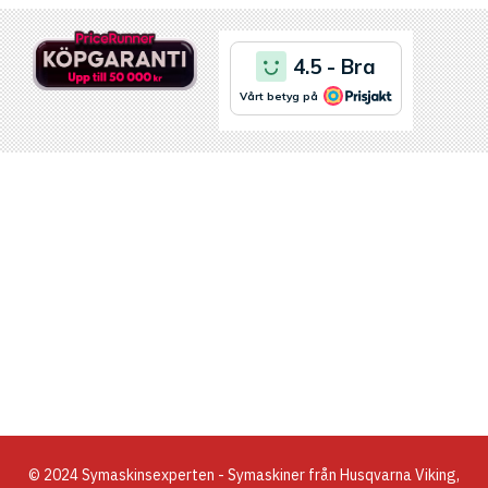
© 2024 Symaskinsexperten - Symaskiner från Husqvarna Viking,