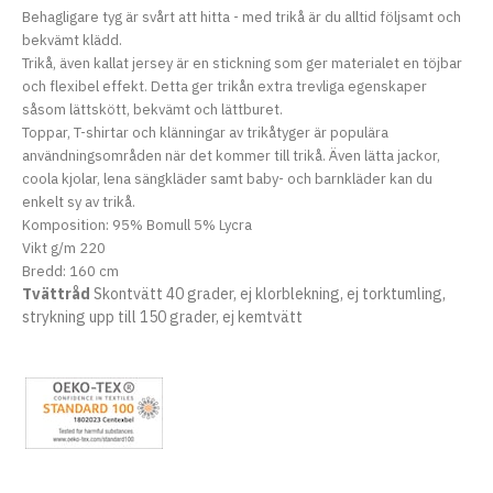
Behagligare tyg är svårt att hitta - med trikå är du alltid följsamt och
bekvämt klädd.
Trikå, även kallat jersey är en stickning som ger materialet en töjbar
och flexibel effekt. Detta ger trikån extra trevliga egenskaper
såsom lättskött, bekvämt och lättburet.
Toppar, T-shirtar och klänningar av trikåtyger är populära
användningsområden när det kommer till trikå. Även lätta jackor,
coola kjolar, lena sängkläder samt baby- och barnkläder kan du
enkelt sy av trikå.
Komposition: 95% Bomull 5% Lycra
Vikt g/m 220
Bredd: 160 cm
Tvättråd
Skontvätt 40 grader, ej klorblekning, ej torktumling,
strykning upp till 150 grader, ej kemtvätt