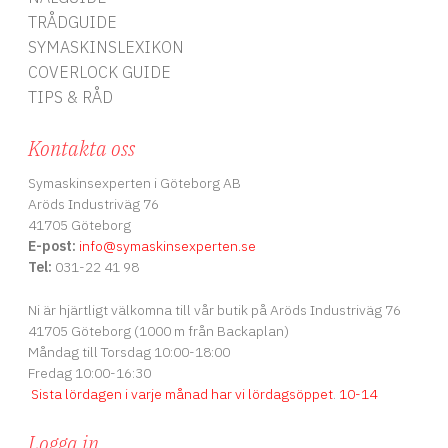
storlekar ingår redan. Vario
TRÅDGUIDE
Creative Tool är dessutom
kompatibelt med alla
SYMASKINSLEXIKON
befintliga Prym-
COVERLOCK GUIDE
verktygssatser och
konsumentprodukter i Prym-
TIPS & RÅD
serien utan sy – ett bekvämt
alternativ till Vario-
Kontakta oss
pressfästet, stans- och
håltången. En bordsklämma
för ökad stabilitet finns
Symaskinsexperten i Göteborg AB
tillgänglig separat. Dessutom
Aröds Industriväg 76
ser Vario Creative Tool i
41705 Göteborg
ergonomiska färgerna
E-post:
info
@symaskinsexperten.se
alabastervit, lila och lavendel
riktigt snyggt ut på
Tel:
031-22 41 98
arbetsbordet. Decorate a
pair of jeans with rivets, put
Ni är hjärtligt välkomna till vår butik på Aröds Industriväg 76
press fasteners on baby
41705 Göteborg (1000 m från Backaplan)
clothing or punch holes for a
hoodie cord and attach
Måndag till Torsdag 10:00-18:00
eyelets – with the Vario
Fredag 10:00-16:30
Creative Tool the versatile
Sista lördagen i varje månad har vi lördagsöppet
.
10-14
non-sew products by Prym
can be processed very easily
and without effort. Thanks to
Logga in