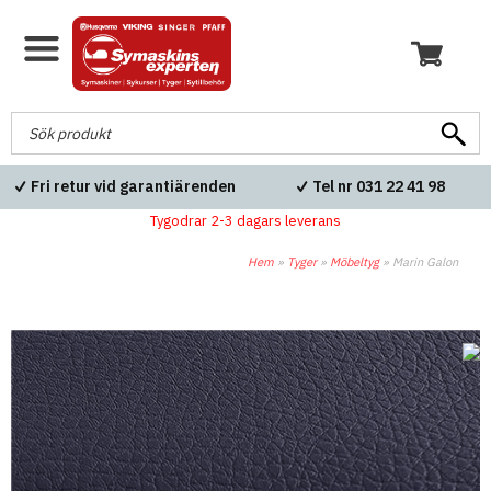
Fri retur vid garantiärenden
Tel nr 031 22 41 98
Tygodrar 2-3 dagars leverans
Hem
»
Tyger
»
Möbeltyg
»
Marin Galon