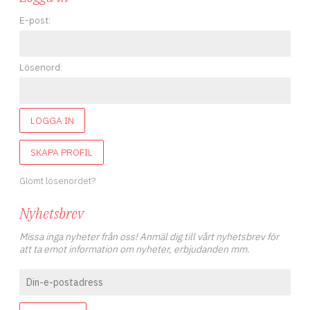
its ergonomic shape with soft
touch surface the handle sits
E-post:
comfortably in the hand and
does not slip. The measuring
bar for measuring length and
width, the plastic feet for
Lösenord:
secure standing and the
option to finely adjust the
power transmission allow
fatigue-free, efficient and
precise work. It is very easy
LOGGA IN
to punch a hole: Raise the
handle, insert the punching
SKAPA PROFIL
tools and position the fabric.
Afterwards lower the handle,
apply pressure and punch the
Glömt lösenordet?
hole in the material. Very
handy: Punching tools in
Nyhetsbrev
different sizes are already
included. Moreover, the Vario
Missa inga nyheter från oss! Anmäl dig till vårt nyhetsbrev för
Creative Tool is compatible
att ta emot information om nyheter, erbjudanden mm.
with all existing Prym tool sets
and consumer products in the
Prym non-sew range – a
comfortable alternative to
the Vario press fastener,
punch and eyelet pliers. A