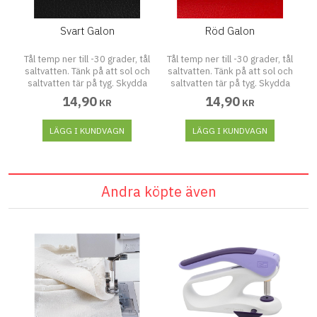
Svart Galon
Röd Galon
ål
Tål temp ner till -30 grader, tål
Tål temp ner till -30 grader, tål
T
ch
saltvatten. Tänk på att sol och
saltvatten. Tänk på att sol och
s
a
saltvatten tär på tyg. Skydda
saltvatten tär på tyg. Skydda
galontyget mot sol när det
galontyget mot sol när det
14,90
14,90
KR
KR
inte används och torka av
inte används och torka av
saltvatten med tvål och
saltvatten med tvål och
PU
vatten. Komposition 100%PU
LÄGG I KUNDVAGN
vatten. Komposition 100%PU
LÄGG I KUNDVAGN
v
5
Martindale 50000 Vikt 385
Martindale 50000 Vikt 385
gsm Bredd (cm) 140 cm
gsm Bredd (cm) 140 cm
Andra köpte även