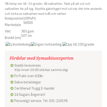
Tål temp ner till -30 grader, tål saltvatten. Tänk på att sol och
saltvatten tär på tyg. Skydda galontyget mot sol när det inte används
och torka av saltvatten med tvål och vatten.
Komposition
100%PU
50000
Martindale
Vikt
385 gsm
147 cm
Bredd (cm)
Fördelar med Symaskinsexperten
Snabb leveverans
Köp innan 15:00 skickas samma dag.
Fri Frakt över 600kr
Säkra betalningar
Certifierad Trygg E-handel
14 Dagars ångerrätt
Personligt service. Tel: 031-224198