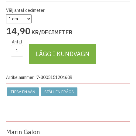
Välj antal decimeter:
14
,
90
KR/DECIMETER
Antal
LÄGG I KUNDVAGN
Artikelnummer:
7-300515120460R
TIPSA EN VÄN
STÄLL EN FRÅGA
Marin Galon