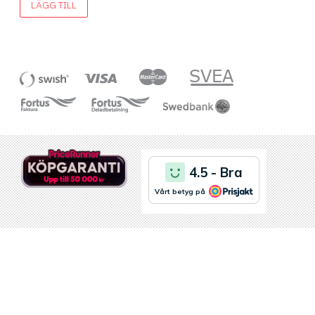
LÄGG TILL
table clamp for added
stability is available
separately. In addition, the
Vario Creative Tool in the
ergonomics colours alabaster
white, purple and lavender
looks really nice on the
worktable.