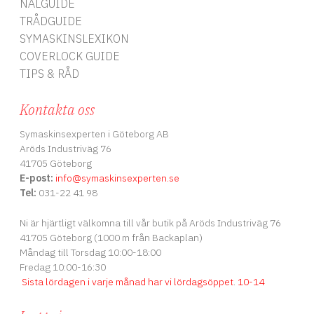
NÅLGUIDE
TRÅDGUIDE
SYMASKINSLEXIKON
COVERLOCK GUIDE
TIPS & RÅD
Kontakta oss
Symaskinsexperten i Göteborg AB
Aröds Industriväg 76
41705 Göteborg
E-post:
info
@symaskinsexperten.se
Tel:
031-22 41 98
Ni är hjärtligt välkomna till vår butik på Aröds Industriväg 76
41705 Göteborg (1000 m från Backaplan)
Måndag till Torsdag 10:00-18:00
Fredag 10:00-16:30
Sista lördagen i varje månad har vi lördagsöppet
.
10-14