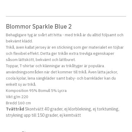
Blommor Sparkle Blue 2
Behagligare tyg är svårt att hitta - med trikå är du alltid följsamt och
bekvämt klädd.
Trikå, även kallat jersey är en stickning som ger materialet en töjbar
och flexibel effekt. Detta ger trikån extra trevliga egenskaper
såsom lättskött, bekvämt och lättburet.
Toppar, T-shirtar och klänningar av trikåtyger är populära
användningsområden när det kommer till trikå. Även lätta jackor,
coola kjolar, lena sängkläder samt baby- och barnkläder kan du
enkelt sy av trikå.
Komposition 95% Bomull 5% Lycra
Vikt g/m 220
Bredd 160 cm
Tvättråd
Skontvätt 40 grader, ej klorblekning, ej torktumling,
strykning upp till 150 grader, ej kemtvätt