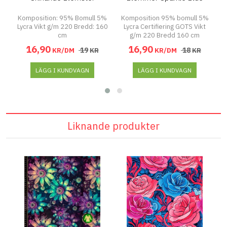
Komposition: 95% Bomull 5%
Komposition 95% bomull 5%
K
Lycra Vikt g/m 220 Bredd: 160
Lycra Certifiering GOTS Vikt
cm
g/m 220 Bredd 160 cm
16
,
90
16
,
90
19
18
KR/DM
KR
KR/DM
KR
LÄGG I KUNDVAGN
LÄGG I KUNDVAGN
Liknande produkter