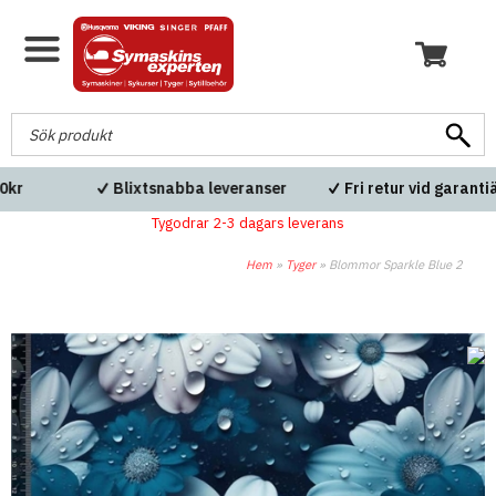
Fri frakt över 600kr
Blixtsnabba leveranser
Tygodrar 2-3 dagars leverans
Hem
»
Tyger
»
Blommor Sparkle Blue 2