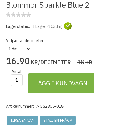
Blommor Sparkle Blue 2
Lagerstatus:
I Lager (103dm)
Välj antal decimeter:
16
,
90
18
KR/DECIMETER
KR
Antal
LÄGG I KUNDVAGN
Artikelnummer:
7-GS2305-018
TIPSA EN VÄN
STÄLL EN FRÅGA