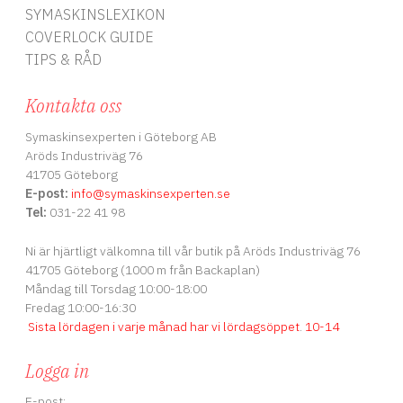
SYMASKINSLEXIKON
COVERLOCK GUIDE
TIPS & RÅD
Kontakta oss
Symaskinsexperten i Göteborg AB
Aröds Industriväg 76
41705 Göteborg
E-post:
info
@symaskinsexperten.se
Tel:
031-22 41 98
Ni är hjärtligt välkomna till vår butik på Aröds Industriväg 76
41705 Göteborg (1000 m från Backaplan)
Måndag till Torsdag 10:00-18:00
Fredag 10:00-16:30
Sista lördagen i varje månad har vi lördagsöppet
.
10-14
Logga in
E-post: