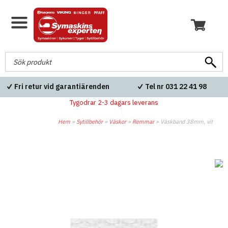
Fri retur vid garantiärenden
Tel nr 031 22 41 98
Tygodrar 2-3 dagars leverans
Hem
»
Sytillbehör
»
Väskor
»
Remmar
»
Väskband 38mm, vit