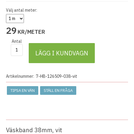
Välj antal meter:
29
KR/METER
Antal
LÄGG I KUNDVAGN
Artikelnummer:
7-HB-126509-038-vit
TIPSA EN VÄN
STÄLL EN FRÅGA
Väskband 38mm, vit