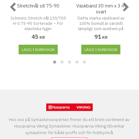
r.
Stretchnål stl 75-90
Väskband 30 mm x 3 m
svart
cm
Schmetz Stretch-nål 130/705
Detta starka väskband av
H-S 75-90 Sorterade – För
100% bomull är särskilt
elastiska tyger
lämpligt som axelrem på
Denna Stretch-nål är
ryggsäckar, sportväskor, som
r
45
91
KR
KR
designad för att ge en sömlös
bälte och mycket mer.
och pålitlig
sömnadsupplevelse på
LÄGG I KUNDVAGN
LÄGG I KUNDVAGN
elastiska och högelastiska
material. Nålen har en speciell
konstruktion som hjälper till
att förhindra hoppstygn. Dess
extra platta kolv gör att nålen
kommer närmare maskinens
gripare, vilket ytterligare
minskar risken för hoppstygn.
Lämpliga material: Elastiska
tyger och stickade material
Tyger med hög elasticitet,
som badklädestyg Fint
jerseytyg, silkestrikå, single
Hos oss på Symaskinsexperten finner du ett brett sortiment av
jersey, nickityg och
Husqvarna Viking Symaskiner. Husqvarna Viking tillverkar
bomullstrikå Egenskaper:
symaskiner för både proffs och för hobbynivå.
Beläggning: Standard