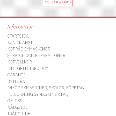
Nålspets: Medelrund spets
TILL VARUMÄRKE »
som skonsamt tränger
igenom elastiska tyger
Speciell hålprofil och kortare
öga: Förbättrad trådmatning
och minskad risk för
Information
hoppstygn Färgmarkering: Gul
för enkel identifiering
Storlek: 75-90 Sorterade
STARTSIDA
Användningstips: Använd alltid
KUNDTJÄNST
en Stretch-nål för
KÖPRÅD SYMASKINER
högelastiska tyger. Denna nål
är särskilt effektiv på
SERVICE OCH REPARATIONER
stretchiga material som
KÖPVILLKOR
kräver extra flexibilitet, som
till exempel badkläder och
INTEGRITETSPOLICY
trikå.
GARANTI
BYTESRÄTT
INKÖP SYMASKINER, SKOLOR, FÖRETAG
FELSÖKNING SYMASKINER FAQ
OM OSS
NÅLGUIDE
TRÅDGUIDE