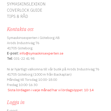
SYMASKINSLEXIKON
COVERLOCK GUIDE
TIPS & RÅD
Kontakta oss
Symaskinsexperten i Göteborg AB
Aröds Industriväg 76
41705 Göteborg
E-post:
info
@symaskinsexperten.se
Tel:
031-22 41 98
Ni är hjärtligt välkomna till vår butik på Aröds Industriväg 76
41705 Göteborg (1000 m från Backaplan)
Måndag till Torsdag 10:00-18:00
Fredag 10:00-16:30
Sista lördagen i varje månad har vi lördagsöppet
.
10-14
Logga in
E-post: