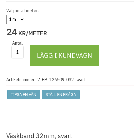
Välj antal meter:
24
KR/METER
Antal
LÄGG I KUNDVAGN
Artikelnummer:
7-HB-126509-032-svart
TIPSA EN VÄN
STÄLL EN FRÅGA
Väskband 32mm, svart