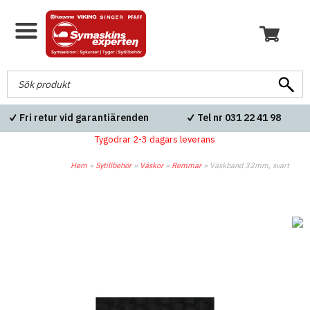
Fri retur vid garantiärenden
Tel nr 031 22 41 98
Tygodrar 2-3 dagars leverans
Hem
»
Sytillbehör
»
Väskor
»
Remmar
»
Väskband 32mm, svart