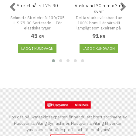
r.
Stretchnål stl 75-90
Väskband 30 mm x 3 m
svart
Schmetz Stretch-nål 130/705
Detta starka väskband av
H-S 75-90 Sorterade – För
100% bomull är särskilt
är
elastiska tyger
lämpligt som axelrem på
Denna Stretch-nål är
ryggsäckar, sportväskor, som
r
45
91
KR
KR
-
designad för att ge en sömlös
bälte och mycket mer.
et
och pålitlig
n
sömnadsupplevelse på
LÄGG I KUNDVAGN
LÄGG I KUNDVAGN
elastiska och högelastiska
,
material. Nålen har en speciell
a
konstruktion som hjälper till
att förhindra hoppstygn. Dess
d:
extra platta kolv gör att nålen
:
kommer närmare maskinens
gripare, vilket ytterligare
d
minskar risken för hoppstygn.
r
Lämpliga material: Elastiska
n
tyger och stickade material
Tyger med hög elasticitet,
som badklädestyg Fint
jerseytyg, silkestrikå, single
Hos oss på Symaskinsexperten finner du ett brett sortiment av
jersey, nickityg och
Husqvarna Viking Symaskiner. Husqvarna Viking tillverkar
bomullstrikå Egenskaper:
symaskiner för både proffs och för hobbynivå.
Beläggning: Standard