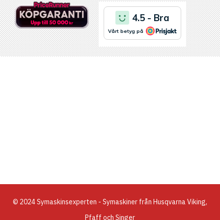
© 2024 Symaskinsexperten - Symaskiner från Husqvarna Viking,
Pfaff och Singer