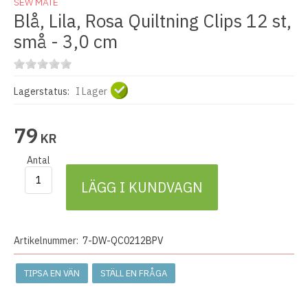
SEW MATE
Blå, Lila, Rosa Quiltning Clips 12 st,
små - 3,0 cm
Lagerstatus:
I Lager
79
KR
Antal
LÄGG I KUNDVAGN
Artikelnummer:
7-DW-QC0212BPV
TIPSA EN VÄN
STÄLL EN FRÅGA