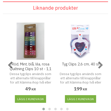
Liknande produkter
ra
Röd, Mint, blå, lila, rosa
Tyg Clips 2,6 cm, 40 st
Quiltning Clips 10 st - 1,1
cm
5
Dessa tygclips används som
Dessa tygclips används som
ett alternativ till knappnålar
ett alternativ till knappnålar
s
för att klämma ihop två eller
för att klämma ihop två eller
t
flera tygskikt och är därför
flera tygskikt och är därför
49
199
KR
KR
lämpliga att använda vid att sy
lämpliga att använda vid att sy
ihop quiltade kanter, eller i
ihop quiltade kanter, eller i
r
grövre material som läder.
LÄGG I KUNDVAGN
grövre material som läder.
LÄGG I KUNDVAGN
Tygclipsen fästes snabbt och
Tygclipsen fästes snabbt och
enkelt utan att skada
enkelt utan att skada
t