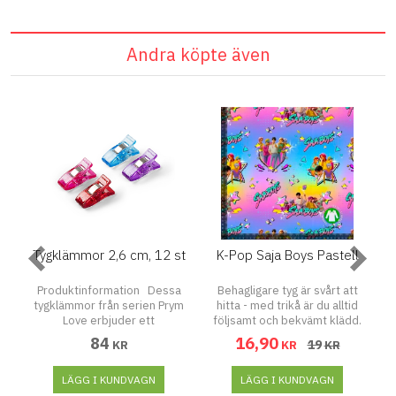
materialet. Längd: 55 mm
materialet.
Material: 70% Plast 30%
f
Metall
Andra köpte även
Tygklämmor 2,6 cm, 12 st
K-Pop Saja Boys Pastell
K
ne
Produktinformation Dessa
Behagligare tyg är svårt att
K
tygklämmor från serien Prym
hitta - med trikå är du alltid
Love erbjuder ett
följsamt och bekvämt klädd.
framgångsrikt alternativ till
Trikå, även kallat jersey är en
84
16,90
19
KR
KR
KR
fästning med konventionella
stickning som ger materialet
stift. Dessa tygklämmor är
en töjbar och flexibel effekt.
särskilt lämpade för tyger
LÄGG I KUNDVAGN
Detta ger trikån extra trevliga
LÄGG I KUNDVAGN
som stiftpinnar kontinuerligt
egenskaper såsom lättskött,