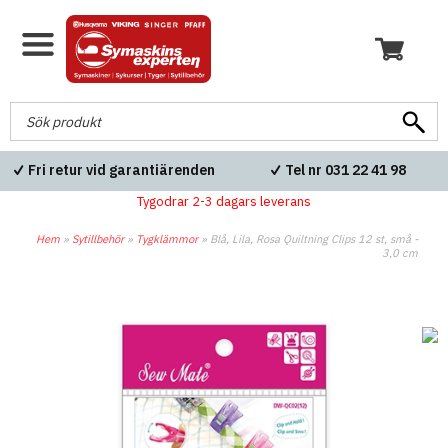
kt över 600kr
Blixtsnabba leveranser
Fri retur v
Tygodrar 2-3 dagars leverans
Hem
»
Sytillbehör
»
Tygklämmor
»
Blå, Lila, Rosa Quiltning Clips 12 st, små -
3,0 cm