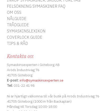
INKÖP SYMASKINER, SKOLOR, FÖRETAG
bort från dig. Se till att
stygnplattan och
FELSÖKNING SYMASKINER FAQ
pressarfoten har tillräckligt
OM OSS
med utrymme för nålen.
Använd två separata trådrullar
NÅLGUIDE
och mata in dem som en tråd,
TRÅDGUIDE
men separera dem sedan så
att varje tråd går genom ett
SYMASKINSLEXIKON
eget nålöga. Ge dina projekt
COVERLOCK GUIDE
en professionell finish med
denna extra breda tvillingnål –
TIPS & RÅD
perfekt för breda sömmar
med elastisk funktion och
Kontakta oss
dekorativ elegans.
Symaskinsexperten i Göteborg AB
Aröds Industriväg 76
41705 Göteborg
E-post:
info
@symaskinsexperten.se
Tel:
031-22 41 98
Ni är hjärtligt välkomna till vår butik på Aröds Industriväg 76
41705 Göteborg (1000 m från Backaplan)
Måndag till Torsdag 10:00-18:00