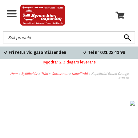
Fri retur vid garantiärenden
Tel nr 031 22 41 98
Tygodrar 2-3 dagars leverans
Hem
»
Sytillbehör
»
Tråd
»
Gutterman
»
Kapelltråd
»
Kapelltråd Brand Orange
400 m