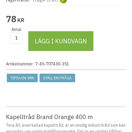
Lagerstatus:
I Lager (35st)
78
KR
Antal
LÄGG I KUNDVAGN
Artikelnummer:
7-45-707430-351
TIPSA EN VÄN
STÄLL EN FRÅGA
Kapelltråd Brand Orange 400 m
Tera 40, även kallad kapelltråd, är en smidig industritråd som kan
användas i en vanlig hushållssymaskin. Det är en väldigt hållbar