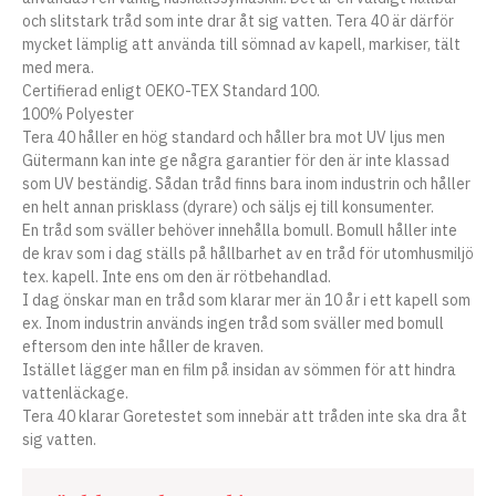
och slitstark tråd som inte drar åt sig vatten. Tera 40 är därför
mycket lämplig att använda till sömnad av kapell, markiser, tält
med mera.
Certifierad enligt OEKO-TEX Standard 100.
100% Polyester
Tera 40 håller en hög standard och håller bra mot UV ljus men
Gütermann kan inte ge några garantier för den är inte klassad
som UV beständig. Sådan tråd finns bara inom industrin och håller
en helt annan prisklass (dyrare) och säljs ej till konsumenter.
En tråd som sväller behöver innehålla bomull. Bomull håller inte
de krav som i dag ställs på hållbarhet av en tråd för utomhusmiljö
tex. kapell. Inte ens om den är rötbehandlad.
I dag önskar man en tråd som klarar mer än 10 år i ett kapell som
ex. Inom industrin används ingen tråd som sväller med bomull
eftersom den inte håller de kraven.
Istället lägger man en film på insidan av sömmen för att hindra
vattenläckage.
Tera 40 klarar Goretestet som innebär att tråden inte ska dra åt
sig vatten.