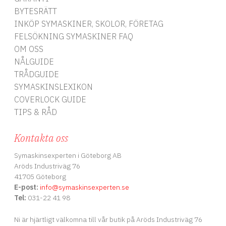
BYTESRÄTT
INKÖP SYMASKINER, SKOLOR, FÖRETAG
FELSÖKNING SYMASKINER FAQ
OM OSS
f
NÅLGUIDE
TRÅDGUIDE
SYMASKINSLEXIKON
COVERLOCK GUIDE
s
TIPS & RÅD
Kontakta oss
Symaskinsexperten i Göteborg AB
M
Aröds Industriväg 76
o
41705 Göteborg
E-post:
info
@symaskinsexperten.se
Tel:
031-22 41 98
Ni är hjärtligt välkomna till vår butik på Aröds Industriväg 76