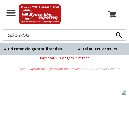
Fri retur vid garantiärenden
Tel nr 031 22 41 98
Tygodrar 2-3 dagars leverans
Hem
»
Sytillbehör
»
Quilt tillbehör
»
Rullknivar
»
OLFA Rullkniv 28 mm