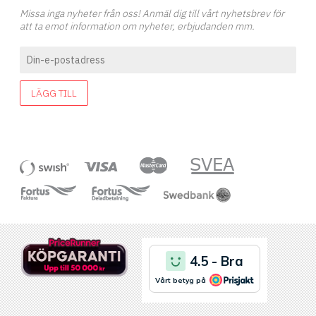
Missa inga nyheter från oss! Anmäl dig till vårt nyhetsbrev för
att ta emot information om nyheter, erbjudanden mm.
LÄGG TILL