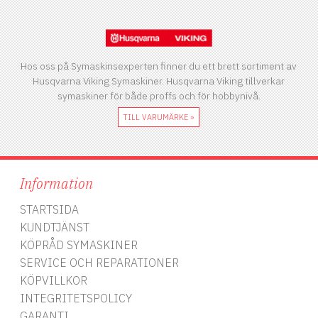
Hos oss på Symaskinsexperten finner du ett brett sortiment av
t
Husqvarna Viking Symaskiner. Husqvarna Viking tillverkar
symaskiner för både proffs och för hobbynivå.
TILL VARUMÄRKE »
Information
A
STARTSIDA
KUNDTJÄNST
KÖPRÅD SYMASKINER
a
SERVICE OCH REPARATIONER
S
KÖPVILLKOR
INTEGRITETSPOLICY
GARANTI