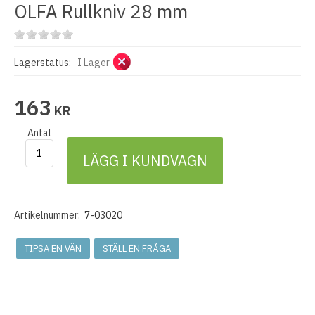
OLFA Rullkniv 28 mm
Lagerstatus:
I Lager
163
KR
Antal
LÄGG I KUNDVAGN
Artikelnummer:
7-03020
TIPSA EN VÄN
STÄLL EN FRÅGA