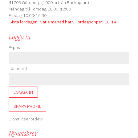
41705 Göteborg (1000 m från Backaplan)
Måndag till Torsdag 10:00-18:00
j
Fredag 10:00-16:30
A
Sista lördagen i varje månad har vi lördagsöppet
.
10-14
Logga in
s
E-post:
2
Lösenord:
t
A
LOGGA IN
n
SKAPA PROFIL
Glömt lösenordet?
Nyhetsbrev