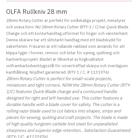
OLFA Rullkniv 28 mm
28mm Rotary Cutter är perfekt för småskaliga projekt, miniatyrer
och snäva hörn. NU 28mm Rotary Cutter (RTY-1 / C) har Quick-Blade
Change och ett konturhandtag utformat för höger och vänsterhänt.
Denna skärare har ett slitstarkt handtag med ett bladskydd för
säkerheten. Fräsaren är ett rullande rakblad som används för att
klippa tyger i former, remsor och bitar för syning, quiltning och
hantverksprojekt. Bladet är tillverkat av högkvalitativt
volframkarbidverktygsstål för oöverträffad skärpa och överlägsen
kanthållning. Nöjdhet garanterad. (RTY-1 / C, # 1131976)
28mm Rotary Cutter is perfect for small-scale projects,
miniatures and tight corners. NOW the 28mm Rotary Cutter (RTY-
1/C) features Quick-Blade change and a contoured handle
designed for right and left handed use. This cutter features a
durable handle with a blade cover for safety. The cutter is a
rolling razor blade used to cut fabrics into shapes, strips and
pieces for sewing, quilting and craft projects. The blade is made
of high quality tungsten carbide tool steel for unparalleled
sharpness and superior edge retention.. Satisfaction Guaranteed.
(RTY-1/C, #1131976)