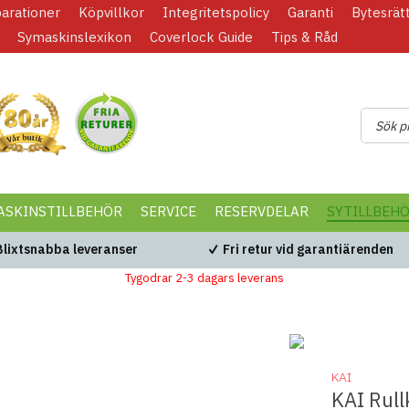
parationer
Köpvillkor
Integritetspolicy
Garanti
Bytesrät
Symaskinslexikon
Coverlock Guide
Tips & Råd
ASKINSTILLBEHÖR
SERVICE
RESERVDELAR
SYTILLBEH
Blixtsnabba leveranser
Fri retur vid garantiärenden
Tygodrar 2-3 dagars leverans
KAI
KAI Rul