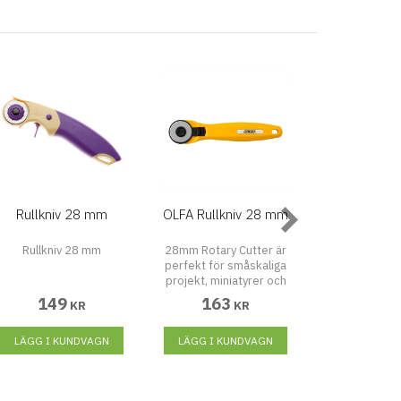
Rullkniv 28 mm
OLFA Rullkniv 28 mm
Rullkniv JU
Rullkniv 28 mm
28mm Rotary Cutter är
Rullkniv JUM
perfekt för småskaliga
Med 60mm-blad
projekt, miniatyrer och
flera lager av 
snäva hörn. NU 28mm
läder elle
149
163
223
KR
KR
Rotary Cutter (RTY-1 / C)
plastplattor 
har Quick-Blade Change
trimmas med
LÄGG I KUNDVAGN
och ett konturhandtag
LÄGG I KUNDVAGN
skärning. * Fle
LÄGG I KU
utformat för höger och
Safeguard erb
vänsterhänt. Denna
säkerhet för an
skärare har ett slitstarkt
Anti-Slip Pad