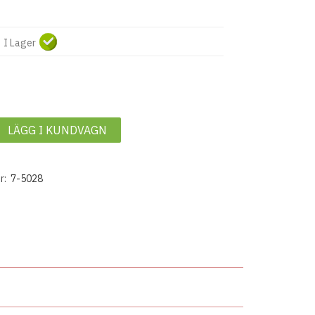
I Lager
LÄGG I KUNDVAGN
r:
7-5028