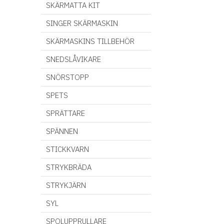
egenskaper såsom
SKÄRMATTA KIT
lättskött, bekvämt och
lättburet. Toppar, T-shirtar
SINGER SKÄRMASKIN
och klänningar av
trikåtyger är populära
SKÄRMASKINS TILLBEHÖR
användningsområden när
det kommer till trikå. Även
SNEDSLÅVIKARE
lätta jackor, coola kjolar,
lena sängkläder samt
SNÖRSTOPP
baby- och barnkläder kan
du enkelt sy av trikå.
SPETS
Specifikation Komposition
95% Bomull 5% Lycra Vikt
g/m2 220 Bredd 160 cm
SPRÄTTARE
Certifering Gots
Tvättråd Skontvätt 40
SPÄNNEN
grader, ej klorblekning, ej
torktumling, strykning upp
STICKKVARN
till 150 grader, ej kemtvätt
STRYKBRÄDA
STRYKJÄRN
SYL
SPOLUPPRULLARE