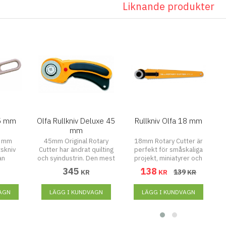
Liknande produkter
45 mm
Olfa Rullkniv Deluxe 45
Rullkniv Olfa 18 mm
mm
5 mm
45mm Original Rotary
18mm Rotary Cutter är
tskniv
Cutter har ändrat quilting
perfekt för småskaliga
an
och syindustrin. Den mest
projekt, miniatyrer och
populära storleken som
snäva hörn. Denna skärare
345
138
139
KR
KR
KR
finns, har denna rullkniv ett
har ett slitstarkt handtag
slitstarkt handtag med ett
med ett bladskydd för
AGN
bladskydd för säkerheten.
LÄGG I KUNDVAGN
säkerheten. Fräsaren är
LÄGG I KUNDVAGN
Rullkniven har ett rullande
ett rullande rakblad som
rakblad som används för
används för att klippa
att skära material i former,
tyger i former, remsor och