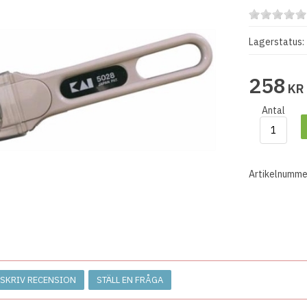
Lagerstatus:
258
KR
Antal
Artikelnumme
SKRIV RECENSION
STÄLL EN FRÅGA