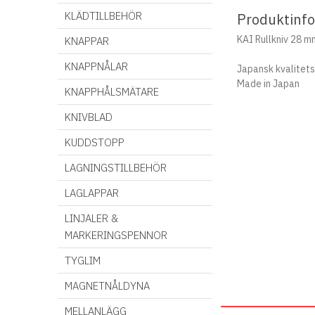
KLÄDTILLBEHÖR
Produktinf
KAI Rullkniv 28 m
KNAPPAR
KNAPPNÅLAR
Japansk kvalitets
Made in Japan
KNAPPHÅLSMÄTARE
KNIVBLAD
KUDDSTOPP
LAGNINGSTILLBEHÖR
LAGLAPPAR
LINJALER &
MARKERINGSPENNOR
TYGLIM
MAGNETNÅLDYNA
MELLANLÄGG