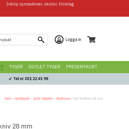
t
Inköp symaskiner, skolor, företag
Logga in
ÖR
TYGER
OUTLET TYGER
PRESENTKORT
Tel nr 031 22 41 98
Hem
»
Sytillbehör
»
Quilt tillbehör
»
Rullknivar
»
KAI Rullkniv 28 mm
lkniv 28 mm