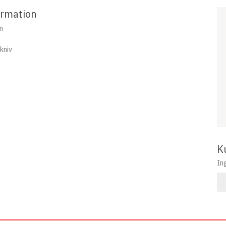
ormation
m
kniv
K
In