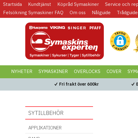
Startsida
Kundtjänst
Köpråd Symaskiner
Service och re
Felsökning Symaskiner FAQ
Om oss
Nålguide
Trådguide
NYHETER
SYMASKINER
OVERLOCKS
COVER
SYM
KAMPANJER
BLACK WEEK
Fri frakt över 600kr
SYTILLBEHÖR
APPLIKATIONER