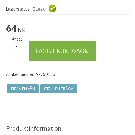
Lagerstatus:
I Lager
64
KR
Antal
LÄGG I KUNDVAGN
Artikelnummer:
7-760155
TIPSA EN VÄN
STÄLL EN FRÅGA
Produktinformation