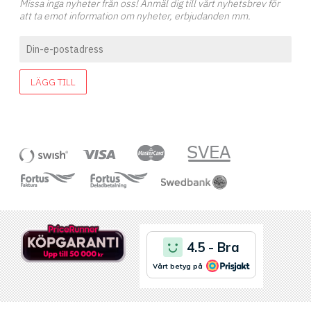
Missa inga nyheter från oss! Anmäl dig till vårt nyhetsbrev för
att ta emot information om nyheter, erbjudanden mm.
LÄGG TILL