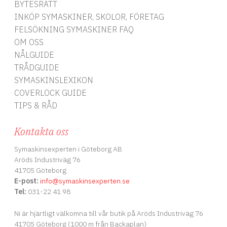
ka
BYTESRÄTT
INKÖP SYMASKINER, SKOLOR, FÖRETAG
FELSÖKNING SYMASKINER FAQ
OM OSS
NÅLGUIDE
TRÅDGUIDE
SYMASKINSLEXIKON
COVERLOCK GUIDE
TIPS & RÅD
Kontakta oss
Symaskinsexperten i Göteborg AB
Aröds Industriväg 76
41705 Göteborg
E-post:
info
@symaskinsexperten.se
Tel:
031-22 41 98
Ni är hjärtligt välkomna till vår butik på Aröds Industriväg 76
41705 Göteborg (1000 m från Backaplan)