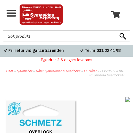
Fri retur vid garantiärenden
Tel nr 031 22 41 98
Tygodrar 2-3 dagars leverans
Hem
»
Sytillbehör
»
Nålar Symaskiner & Overlocks
»
EL-Nålar
»
ELx705 Suk 80-
90 Sorterad Overlocknål