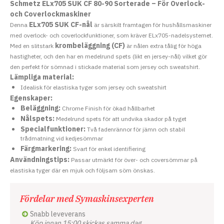
Schmetz ELx705 SUK CF 80-90 Sorterade – För Overlock-
och Coverlockmaskiner
ELx705 SUK CF-nål
Denna
är särskilt framtagen för hushållsmaskiner
med overlock- och coverlockfunktioner, som kräver ELx705-nadelsystemet.
krombeläggning (CF)
Med en slitstark
är nålen extra tålig för höga
hastigheter, och den har en medelrund spets (likt en jersey-nål) vilket gör
den perfekt för sömnad i stickade material som jersey och sweatshirt.
Lämpliga material:
Idealisk för elastiska tyger som jersey och sweatshirt
Egenskaper:
Beläggning:
Chrome Finish för ökad hållbarhet
Nålspets:
Medelrund spets för att undvika skador på tyget
Specialfunktioner:
Två fadenrännor för jämn och stabil
trådmatning vid kedjesömmar
Färgmarkering:
Svart för enkel identifiering
Användningstips:
Passar utmärkt för över- och coversömmar på
elastiska tyger där en mjuk och följsam söm önskas.
Fördelar med Symaskinsexperten
Snabb leveverans
Köp innan 15:00 skickas samma dag.