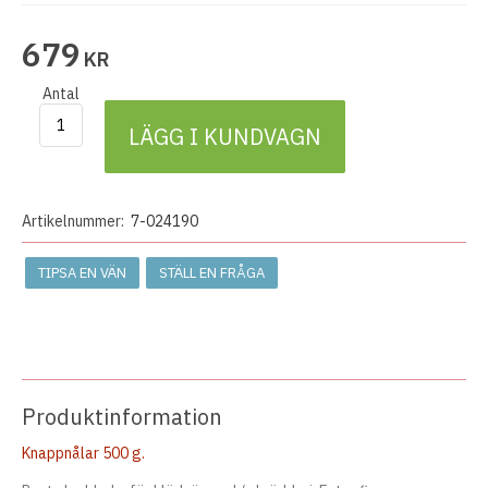
679
KR
Antal
LÄGG I KUNDVAGN
Artikelnummer:
7-024190
TIPSA EN VÄN
STÄLL EN FRÅGA
Produktinformation
Knappnålar 500 g.