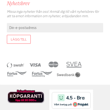
Nyhetsbrev
Missa inga nyheter från oss! Anmäl dig till vårt nyhetsbrev för
att ta emot information om nyheter, erbjudanden mm.
LÄGG TILL