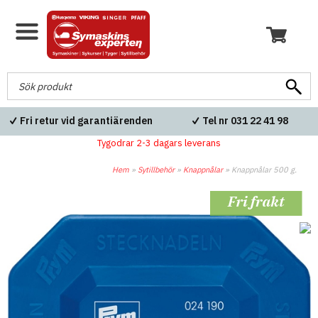
Fri retur vid garantiärenden
Tel nr 031 22 41 98
Tygodrar 2-3 dagars leverans
Hem
»
Sytillbehör
»
Knappnålar
»
Knappnålar 500 g.