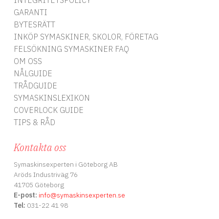
INTEGRITETSPOLICY
GARANTI
BYTESRÄTT
INKÖP SYMASKINER, SKOLOR, FÖRETAG
FELSÖKNING SYMASKINER FAQ
OM OSS
A
NÅLGUIDE
o
TRÅDGUIDE
SYMASKINSLEXIKON
COVERLOCK GUIDE
d
TIPS & RÅD
Kontakta oss
Symaskinsexperten i Göteborg AB
Aröds Industriväg 76
41705 Göteborg
E-post:
info
@symaskinsexperten.se
Tel:
031-22 41 98