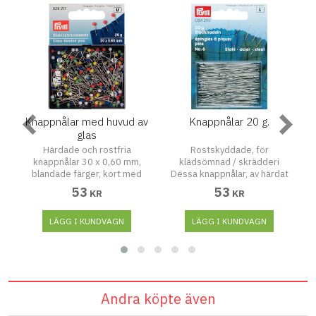
Knappnålar med huvud av
Knappnålar 20 g.
K
glas
Härdade och rostfria
Rostskyddade, för
av
knappnålar 30 x 0,60 mm,
klädsömnad / skrädderi
blandade färger, kort med
Dessa knappnålar, av härdat
plastlåda.
stål, har en balanserad
53
53
KR
KR
fjäderstyvhet och ett bra
rostskydd. Knappnålen har ett
LÄGG I KUNDVAGN
greppvänligt huvud och
LÄGG I KUNDVAGN
tränger lätt genom tyget utan
att skada fibrerna. Passar bra
till all typ av klädsömnad.
Andra köpte även