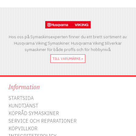
Hos oss på Symaskinsexperten finner du ett brett sortiment av
Husqvarna Viking Symaskiner. Husqvarna Viking tillverkar
symaskiner för både proffs och för hobbynivå.
S
TILL VARUMÄRKE »
A
Information
z
e
STARTSIDA
KUNDTJÄNST
KÖPRÅD SYMASKINER
SERVICE OCH REPARATIONER
KÖPVILLKOR