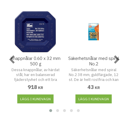
Knappnålar 0.60 x 32 mm
Säkerhetsnålar med spiral
500 g
No.2
t,
Dessa knappnålar, av härdat
Säkerhetsnålar med spiral
S
stål, har en balanserad
No.2 38 mm, guldfärgade, 12
1
t
fjäderstyvhet och ett bra
st. De är helt rostfria och kan
P
h
rostskydd. Knappnålen har ett
därför förbli i materialet
918
43
KR
KR
greppvänligt huvud och
under en längre tid.
h
tränger lätt genom tyget utan
g
att skada fibrerna. Passar bra
LÄGG I KUNDVAGN
LÄGG I KUNDVAGN
till all typ av klädsömnad. Mått:
d
ln
0.60 x 32 mm Vikt: 500 gram
te
v