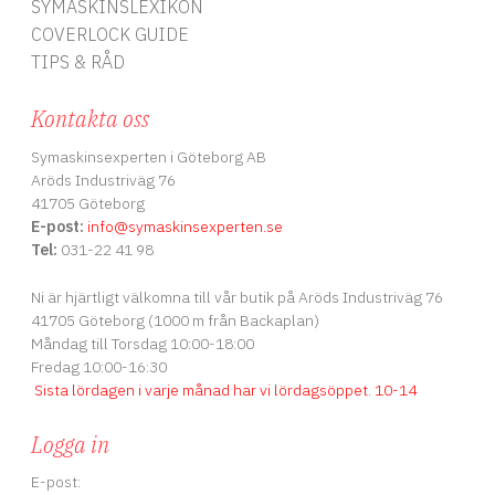
SYMASKINSLEXIKON
COVERLOCK GUIDE
TIPS & RÅD
Kontakta oss
Symaskinsexperten i Göteborg AB
Aröds Industriväg 76
41705 Göteborg
E-post:
info
@symaskinsexperten.se
Tel:
031-22 41 98
Ni är hjärtligt välkomna till vår butik på Aröds Industriväg 76
41705 Göteborg (1000 m från Backaplan)
Måndag till Torsdag 10:00-18:00
Fredag 10:00-16:30
Sista lördagen i varje månad har vi lördagsöppet
.
10-14
Logga in
E-post: