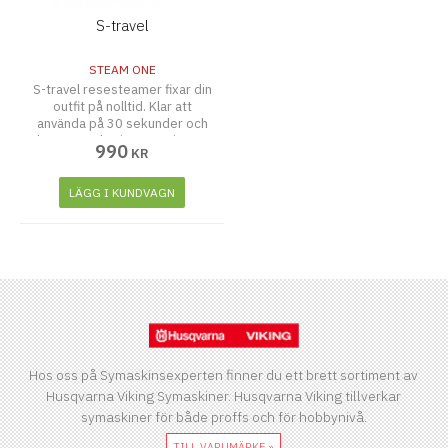
S-travel
STEAM ONE
S-travel resesteamer fixar din
outfit på nolltid. Klar att
använda på 30 sekunder och
kan användas i ca 20 minuter
990
KR
utan påfyllning
LÄGG I KUNDVAGN
Hos oss på Symaskinsexperten finner du ett brett sortiment av
Husqvarna Viking Symaskiner. Husqvarna Viking tillverkar
symaskiner för både proffs och för hobbynivå.
TILL VARUMÄRKE »