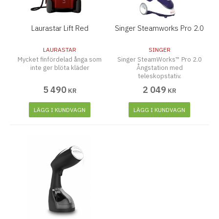
Laurastar Lift Red
Singer Steamworks Pro 2.0
LAURASTAR
SINGER
Mycket finfördelad ånga som
Singer SteamWorks™ Pro 2.0
inte ger blöta kläder
Ångstation med
teleskopstativ.
5 490
2 049
KR
KR
LÄGG I KUNDVAGN
LÄGG I KUNDVAGN