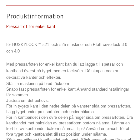
Produktinformation
Pressarfot för enkel kant
för HUSKYLOCK™ s21- och s25-maskiner och Pfaff coverlock 3.0
och 4.0
Med pressarfoten för enkel kant kan du lätt lägga till spetsar och
kantband överst på tyget med en täcksöm. Då skapas vackra
dekorativa kanter och effekter.
Ställ in maskinen på bred täcksöm.
Snäpp fast pressarfoten för enkel kant.
Använd standardinställningar
för sömmen.
Justera om det behövs.
För in tygets kant i den nedre delen på vänster sida om pressarfoten.
Lägg tyget under pressarfoten och under nålarna.
För in kantbandet i den övre delen på höger sida om pressarfoten. Dra
kantbandet mot baksidan av pressarfoten bortom nålarna. Lämna en
kort bit av kantbandet bakom nålarna. Tips! Använd en pincett för att
föra tyget och kantbandet till rätt position under nålarna.
Sänk ner nålarna i kantbandet och tyget. Sänk pressarfoten för enkel