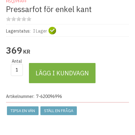
HSQ/PFAFF
Pressarfot för enkel kant
Lagerstatus:
I Lager
369
KR
Antal
LÄGG I KUNDVAGN
Artikelnummer:
7-620096996
TIPSA EN VÄN
STÄLL EN FRÅGA