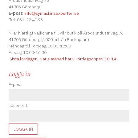
Aröds Industriväg 76
41705 Göteborg
E-post:
info
@symaskinsexperten.se
Tel:
031-22 41 98
Ni är hjärtligt välkomna till vår butik på Aröds Industriväg 76
41705 Göteborg (1000 m från Backaplan)
Måndag till Torsdag 10:00-18:00
Fredag 10:00-16:30
Sista lördagen i varje månad har vi lördagsöppet
.
10-14
Logga in
E-post:
Lösenord:
LOGGA IN