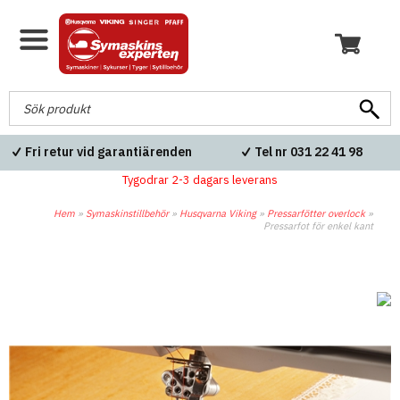
Fri retur vid garantiärenden
Tel nr 031 22 41 98
Tygodrar 2-3 dagars leverans
Hem
»
Symaskinstillbehör
»
Husqvarna Viking
»
Pressarfötter overlock
»
Pressarfot för enkel kant