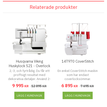
Relaterade produkter
Husqvarna Viking
14T970 CoverStitch
Huskylock S21 - Overlock
2,-3, och fyrtrådig. Du får ett
En enkel CoverStitch maskin
proffsigt resultat med
som har endast
dekorativa detaljer. Använd 2-
coverlocksömmar.
trådiga sömmar till tunna
9 995
6 895
12 895
7 695
KR
KR
KR
KR
tyger. Kedjesöm och täcksöm
(6 mm och 3 mm) för att sy
ihop och fålla.
LÄGG I KUNDVAGN
LÄGG I KUNDVAGN