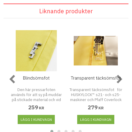
Liknande produkter
Blindsömsfot
Transparent täcksömsfot
Den här pressarfoten
Transparent täcksömsfot för
s
används för att sy på muddar
HUSKYLOCK™ s21- och s25-
P
ar
på stickade material och vid
maskiner och Pfaff Coverlock
et
fållning då man inte vill att
3.0, 4.0 Med den transparenta
1
259
279
KR
KR
r.
sömmen ska synas. Förbered
täcksömsfoten kan du se
maskinen • Nål: Höger nål •
tyget och den markerade
Sömtyp: Tretrådig overlock
LÄGG I KUNDVAGN
linjen under foten medan du
LÄGG I KUNDVAGN
eller tretrådig flatlock •
syr. Ställ in maskinen på en
Stygnlängd: 4-5 mm •
täcksöm eller en kedjesöm.